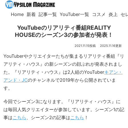
Home
新着
記事一覧
YouTuber一覧
コスメ
炎上
セ
YouTubeのリアリティ番組REALITY
HOUSEのシーズン3の参加者が発表！
2021.11.15
2025.11.16
YouTuberやクリエイターたちが集まるリアリティ番組『リ
アリティ・ハウス』の新シーズンの顔ぶれが発表されまし
た。『リアリティ・ハウス』は2人組のYouTuber
キアン・
アンド・JC
のチャンネルで2019年から公開されていま
す。
今回でシーズン3になります。『リアリティ・ハウス』に
は毎回人気クリエイターが参加しています。シーズン1の記
事は
こちら
、シーズン2の記事は
こちら
！