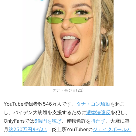
タナ・モジョ(23)
YouTube登録者数546万人です。
タナ・コン騒動
を起こ
し、バイデン大統領を支援するために
選挙法違反
を犯し、
OnlyFansでは
6億円を稼ぎ
、運転免許を
持たず
、大麻に毎
月
約250万円を払い
、炎上系YouTuberの
ジェイクポールと