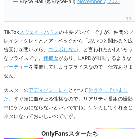
— Bryce Hall (@BryceHall)
November 7, 2021
TikTok
スウェイ・ハウス
の主要メンバーですが、仲間のブ
レイク・グレイとノア・ベックから「あいつと関わると広
告受けが悪いから、
コラボしない
」と言われたかわいそう
なブライスです。
逮捕歴
があり、LAPDが出動するような
パーティー
を開催してしまうブライスなので、仕方ありま
せん。
大スターの
アディソン・レイ
とかつて
付き合っていまし
た
。すぐ頭に血が上る性格なので、リアリティ番組の撮影
中にケンカにならないといいですね。ケンカしてくれると
ネタになっておいしいのですが。
OnlyFansスターたち