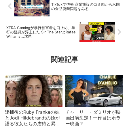
TikTokで啓発 商業施設のゴミ箱から米国
の食品廃棄問題をみる
XTRA Gamingが暴行被害者を口止め、暴
行の疑惑が浮上した Sir The StarとRafael
Williamsは沈黙
関連記事
逮捕後のRuby Frankeの妹
チャーリー・ダミリオが映
とJodi Hildebrandtの姪が
画出演決定！一作目はホラ
語る彼女たちの虐待と異
ー映画？