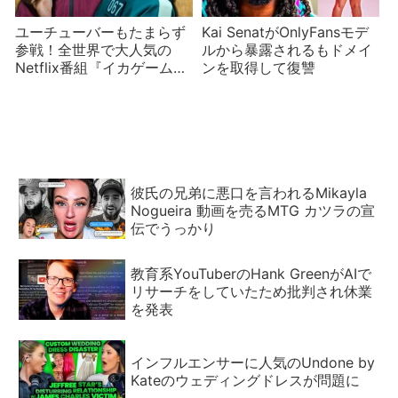
ユーチューバーもたまらず
Kai SenatがOnlyFansモデ
参戦！全世界で大人気の
ルから暴露されるもドメイ
Netflix番組『イカゲーム』
ンを取得して復讐
を再現した動画が続々登場
彼氏の兄弟に悪口を言われるMikayla
Nogueira 動画を売るMTG カツラの宣
伝でうっかり
教育系YouTuberのHank GreenがAIで
リサーチをしていたため批判され休業
を発表
インフルエンサーに人気のUndone by
Kateのウェディングドレスが問題に