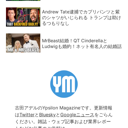
Andrew Tate逮捕でカプリパンツと紫
のシャツがいじられる トランプは助け
るつもりなし
MrBeast結婚！QT Cinderellaと
Ludwigも婚約！ネット有名人の結婚話
古田アデルのYpsilon Magazineです。更新情報
は
Twitter
と
Bluesky
と
Googleニュース
をごらん
ください。雑誌・ウェブ記事および業界レポー