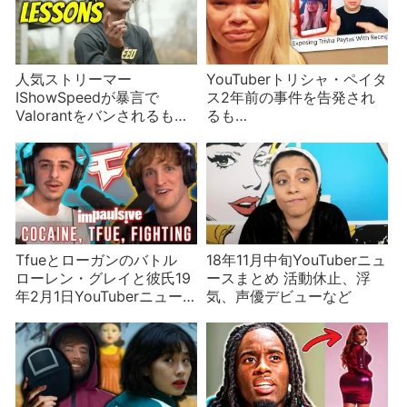
人気ストリーマー
YouTuberトリシャ・ペイタ
IShowSpeedが暴言で
ス2年前の事件を告発され
Valorantをバンされるも、
るも…
人種問題に発展？
Tfueとローガンのバトル
18年11月中旬YouTuberニュ
ローレン・グレイと彼氏19
ースまとめ 活動休止、浮
年2月1日YouTuberニュー
気、声優デビューなど
ス