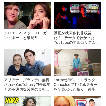
変 便乗商法にはご注意
クロエ・ベネット ローガ
動画が検閲され非収益
ン・ポールと破局⁈
化⁉︎ データでわかった
YouTubeのアルゴリズム的
不正【part1/5】
アリアナ・グランデに無視
Larrayがディストラック
されたYouTuberは⁈未成年
CanceledでTikTokスター
との不適切な関係の真相な
を全員ぶった斬り！後半
どYouTuberニュース
Charli D’Amelioなど