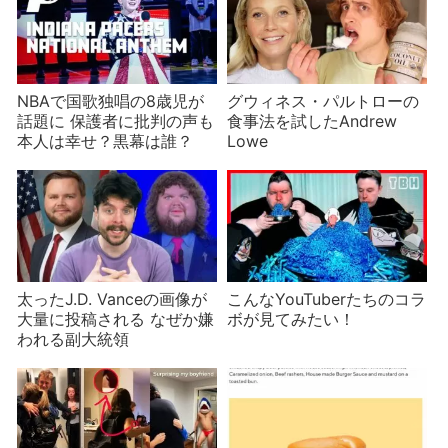
NBAで国歌独唱の8歳児が
グウィネス・パルトローの
話題に 保護者に批判の声も
食事法を試したAndrew
本人は幸せ？黒幕は誰？
Lowe
太ったJ.D. Vanceの画像が
こんなYouTuberたちのコラ
大量に投稿される なぜか嫌
ボが見てみたい！
われる副大統領