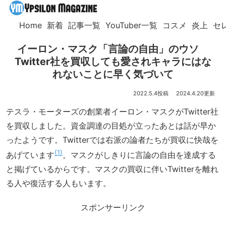
Home
新着
記事一覧
YouTuber一覧
コスメ
炎上
セ
イーロン・マスク「言論の自由」のウソ
Twitter社を買収しても愛されキャラにはな
れないことに早く気づいて
2022.5.4
2024.4.20
テスラ・モーターズの創業者イーロン・マスクがTwitter社
を買収しました。資金調達の目処が立ったあとは話が早か
ったようです。Twitterでは右派の論者たちが買収に快哉を
1
あげています
。マスクがしきりに言論の自由を達成する
と掲げているからです。マスクの買収に伴いTwitterを離れ
る人や復活する人もいます。
スポンサーリンク