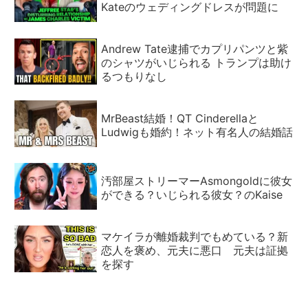
Kateのウェディングドレスが問題に
Andrew Tate逮捕でカプリパンツと紫
のシャツがいじられる トランプは助け
るつもりなし
MrBeast結婚！QT Cinderellaと
Ludwigも婚約！ネット有名人の結婚話
汚部屋ストリーマーAsmongoldに彼女
ができる？いじられる彼女？のKaise
マケイラが離婚裁判でもめている？新
恋人を褒め、元夫に悪口 元夫は証拠
を探す