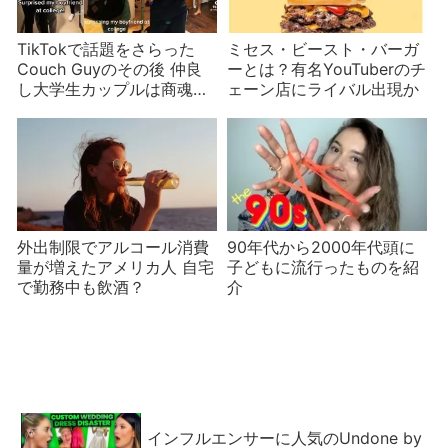
TikTokで話題をさらった
ミセス・ビースト・バーガ
Couch Guyのその後 仲良
ーとは？有名YouTuberのチ
し大学生カップルは商魂た
ェーン店にライバル出現か
くましい
外出制限でアルコール消費
90年代から2000年代頭に
量が増えたアメリカ人 自宅
子どもに流行ったものを紹
で勤務中も飲酒？
介
インフルエンサーに人気のUndone by