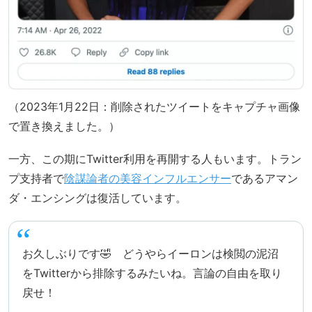
（2023年1月22日：削除されたツイートをキャプチャ画像
で置き換えました。）
一方、この期にTwitter利用を再開する人もいます。トラン
プ支持者で
陰謀論者の美容インフルエンサー
であるアマン
ダ・エンシングは復活しています。
お久しぶりです🤣 どうやらイーロンは検閲の泥沼
をTwitterから排除するみたいね。言論の自由を取り
戻せ！