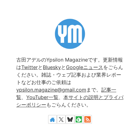
古田アデルのYpsilon Magazineです。更新情報
は
Twitter
と
Bluesky
と
Googleニュース
をごらん
ください。雑誌・ウェブ記事および業界レポー
トなどお仕事のご依頼は
ypsilon.magazine@gmail.com
まで。
記事一
覧
、
YouTuber一覧
、
本サイトの説明とプライバ
シーポリシー
もごらんください。