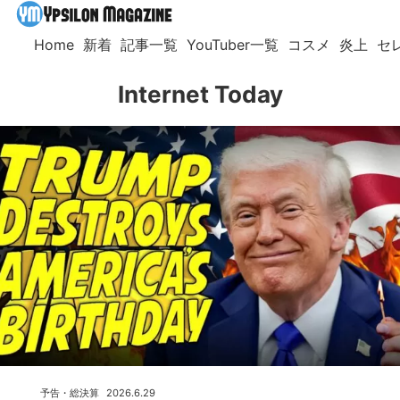
Home
新着
記事一覧
YouTuber一覧
コスメ
炎上
セ
Internet Today
予告・総決算
2026.6.29