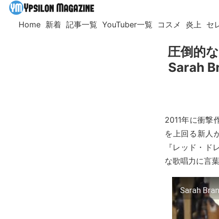
Home
新着
記事一覧
YouTuber一覧
コスメ
炎上
セ
圧倒的な
Sarah
2011年に衝
を上回る新人が
『レッド・ド
な歌唱力に言
Sarah Bran