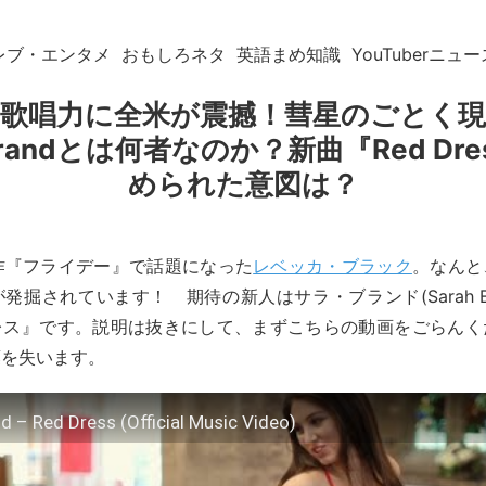
レブ・エンタメ
おもしろネタ
英語まめ知識
YouTuberニュー
歌唱力に全米が震撼！彗星のごとく
 Brandとは何者なのか？新曲『Red Dr
められた意図は？
撃作『フライデー』で話題になった
レベッカ・ブラック
。なんと
発掘されています！ 期待の新人はサラ・ブランド(Sarah Br
レス』です。説明は抜きにして、まずこちらの動画をごらんく
葉を失います。
d – Red Dress (Official Music Video)