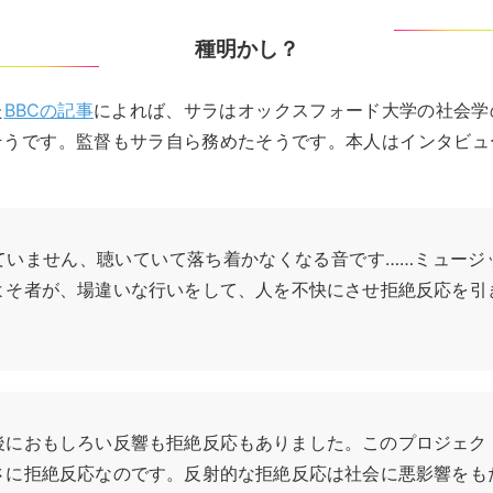
種明かし？
た
BBCの記事
によれば、サラはオックスフォード大学の社会学
そうです。監督もサラ自ら務めたそうです。本人はインタビュ
。
ていません、聴いていて落ち着かなくなる音です……ミュージ
よそ者が、場違いな行いをして、人を不快にさせ拒絶反応を引
後におもしろい反響も拒絶反応もありました。このプロジェク
さに拒絶反応なのです。反射的な拒絶反応は社会に悪影響をも