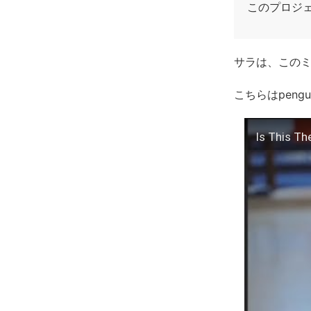
このプロジ
サラは、この
こちらはpeng
Is This T