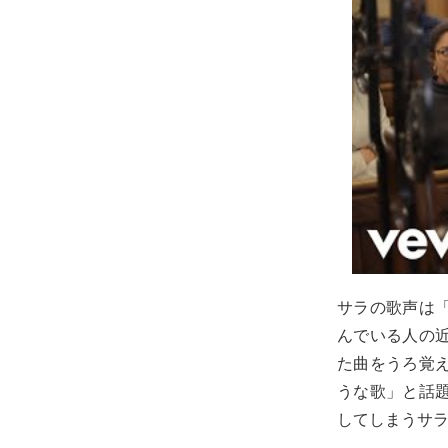
サラの歌声は
んでいる人の
た曲をうろ覚
うな歌」と話
してしまうサ