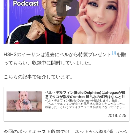
1
H3H3のイーサンは過去にベルから特製プレゼント
を贈
ってもらい、収録中に開封していました。
こちらの記事で紹介しています。
ベル・デルフィン(Belle Delphine)はahegaoが得
意でタコが親友のe-thot 風呂水の値段はなんと⁈
ベル・デルフィン(Belle Delphine)を紹介します。先日、
「ベル・デルフィンが売った風呂水を購入した人がなにかに
感染した」というフェイクニュースが話題になっていまし
た。ピンクのウィッグを被った19歳のゲーマー・コスプレイ
ヤー・ソー...
2019.7.25
今回のポッドキャスト収録では、ネットから姿を消したベ