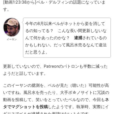
[動画1:23:38から]ベル・デルフィンの話題になっていま
す。
今年の8月以来ベルがネットから姿を消して
るの知ってる？ こんな長い間更新しないな
んて何かあったのかな？
逮捕
されているの
イーサン
かもしれない。だって風呂水売るなんて違法
だと思うよ。
更新していないので、Patreonのパトロンも半数に減った
ようだと話しています。
このイーサンの臆測を、ベルが見た（聴いた）可能性が高
いですね。風呂水を売ったり、大手ポ☆ノサイトに冗談の
動画を投稿して、笑いをとっていたベルなので、今回も
ネ
タでマグショットを投稿
したようです。執筆時、実際にイ
ギリスでベルが逮捕された形跡はないようです。