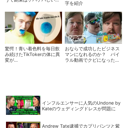
字を紹介
ンク色なのに問題なし⁈
驚愕！青い着色料を毎日飲
おならで成功したビジネス
み続けたTikTokerの体に異
マンになれるのか？ バイ
変が…
ラル動画でクビになったフ
ロリダマンのインタビュー
インフルエンサーに人気のUndone by
Kateのウェディングドレスが問題に
Andrew Tate逮捕でカプリパンツと紫