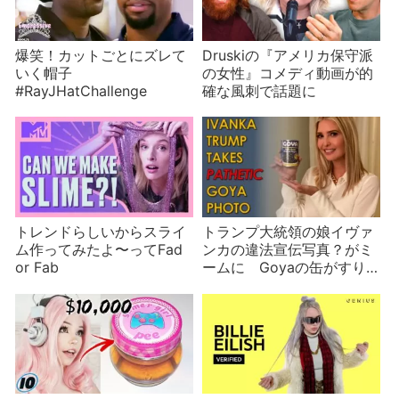
爆笑！カットごとにズレて
Druskiの『アメリカ保守派
いく帽子
の女性』コメディ動画が的
#RayJHatChallenge
確な風刺で話題に
トレンドらしいからスライ
トランプ大統領の娘イヴァ
ム作ってみたよ〜ってFad
ンカの違法宣伝写真？がミ
or Fab
ームに Goyaの缶がすり
替わる