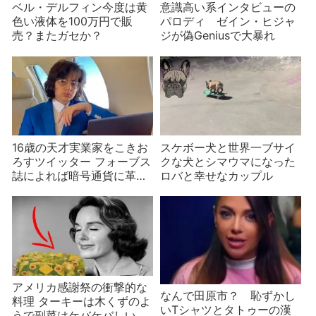
ベル・デルフィン今度は黄
意識高い系インタビューの
色い液体を100万円で販
パロディ ゼイン・ヒジャ
売？またガセか？
ジが偽Geniusで大暴れ
16歳の天才実業家をこきお
スケボー犬と世界一ブサイ
ろすツイッター フォーブス
クな犬とシマウマになった
誌によれば暗号通貨に革命
ロバと幸せなカップル
をもたらす人物だが…
アメリカ感謝祭の衝撃的な
なんで田原市？ 恥ずかし
料理 ターキーは木くずのよ
いTシャツとタトゥーの漢
うで副菜はケバケバしいピ