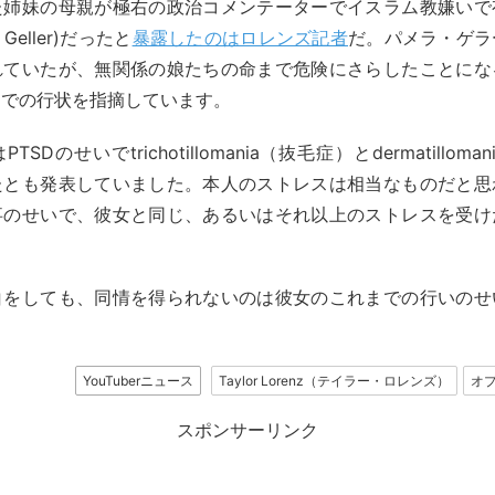
た姉妹の母親が極右の政治コメンテーターでイスラム教嫌いで
 Geller)だったと
暴露したのはロレンズ記者
だ。パメラ・ゲラ
れていたが、無関係の娘たちの命まで危険にさらしたことにな
までの行状を指摘しています。
SDのせいでtrichotillomania（抜毛症）とdermatillom
たとも発表していました。本人のストレスは相当なものだと思
事のせいで、彼女と同じ、あるいはそれ以上のストレスを受け
白をしても、同情を得られないのは彼女のこれまでの行いのせ
YouTuberニュース
Taylor Lorenz（テイラー・ロレンズ）
オプ
スポンサーリンク