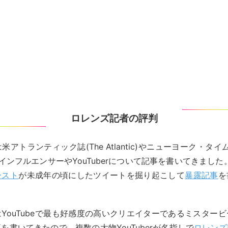
ロレンズ記者の評判
アトランティック誌(The Atlantic)やニューヨーク・タイムズ
es)でインフルエンサーやYouTuberについて記事を書いてきました。人
ースト
が未成年の頃にしたツイートを掘り起こして
暴露記事
を
YouTubeで最も好感度の高いクリエイターであるミスター
を書いてきたので、複数の大物YouTuberが名指しで
ロレンズ