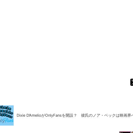
Dixie D’AmelioがOnlyFansを開設？ 彼氏のノア・ベックは映画