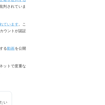
批判されていま
れています
。こ
アカウントが認証
。
する
動画
を公開
ネットで度重な
。
きたい