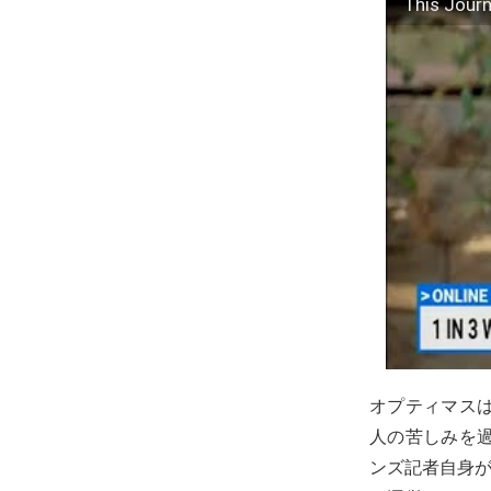
This Journ
オプティマス
人の苦しみを
ンズ記者自身が