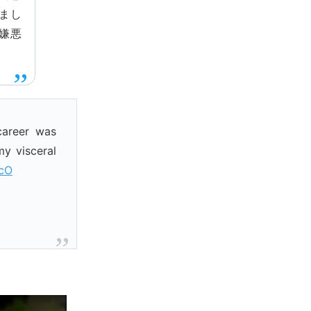
まし
嫌悪
career was
my visceral
WcO