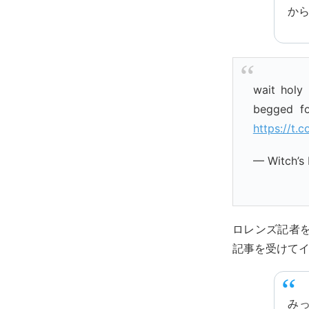
か
wait holy 
begged fo
https://t
— Witch’
ロレンズ記者
記事を受けて
み