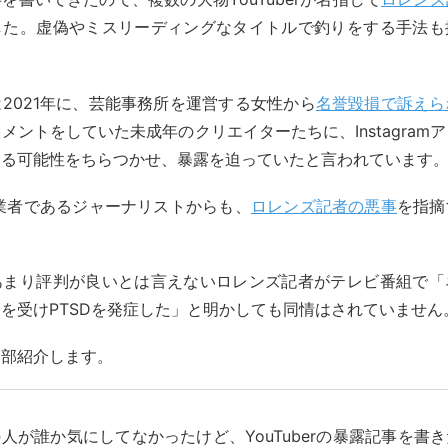
した。虚偽やミスリーディングなタイトルで釣りをする手法も
2021年に、芸能事務所を運営する女性から
名誉毀損で訴えら
メントをしていた未成年のクリエイターたちに、Instagram
なる可能性をちらつかせ、暴露を迫っていたと言われています
同業者であるジャーナリストからも、
ロレンズ記者の悪事
を指摘
。
あまり評判が良いとは言えないロレンズ記者がテレビ番組で「
を受けPTSDを発症した」と明かしても同情はされていません
一部紹介します。
人が誰か気にしてなかったけど、YouTuberの暴露記事を書