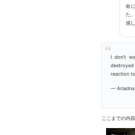
命
た
感
I don’t w
destroyed 
reaction t
— Ariadna
ここまでの内容