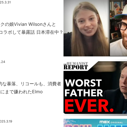
25.3.31
娘Vivian Wilsonさんと
kerがコラボして暴露話 日本滞在中？
.24
記録的な暴落、リコールも、消費者
にまで嫌われたElmo
025.3.19