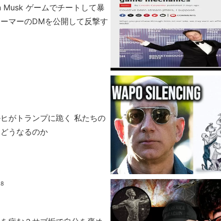
n Musk ゲームでチートして暴
ーマーのDMを公開して反撃す
5
ヒがトランプに跪く 私たちの
はどうなるのか
.8