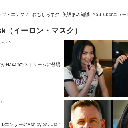
レブ・エンタメ
おもしろネタ
英語まめ知識
YouTuberニュー
Musk（イーロン・マスク）
026.6.5
 ClairがHasanのストリームに登場
る
.15
ンサーのAshley St. Clair