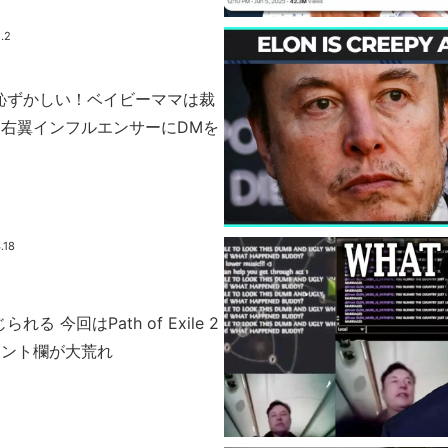
.2
も恥ずかしい！ベイビーママは裁
右翼インフルエンサーにDMを
.18
れる 今回はPath of Exile 2
メント欄が大荒れ