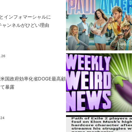
icanとインフォマーシャルに
いうチャンネルがひどい理由
.26
nksが米国政府効率化省DOGE最高顧
いて暴露
.24