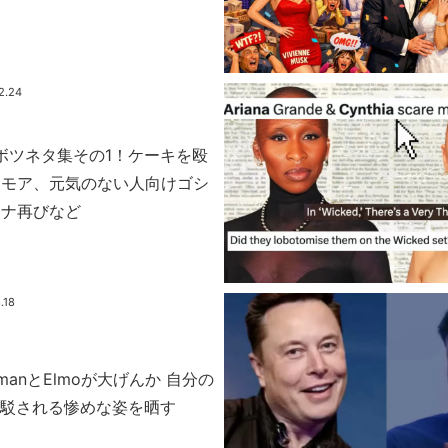
2.24
期ボツネタ集その1！ケーキを殴
モモア、元気のない人向けゴシ
アナ再びなど
.18
ltmanとElmoが大げんか 自分の
反駁される惨めな姿を晒す