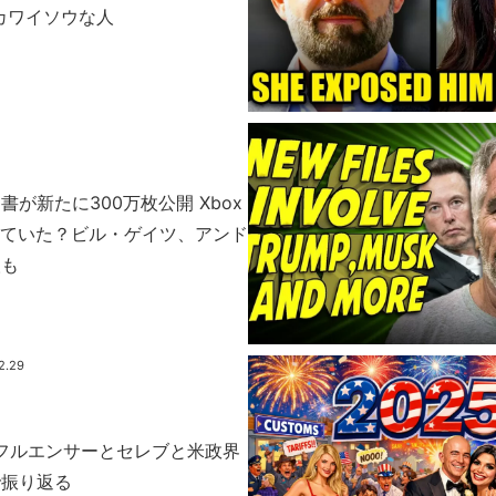
はカワイソウな人
が新たに300万枚公開 Xbox
されていた？ビル・ゲイツ、アンド
人も
2.29
ンフルエンサーとセレブと米政界
で振り返る