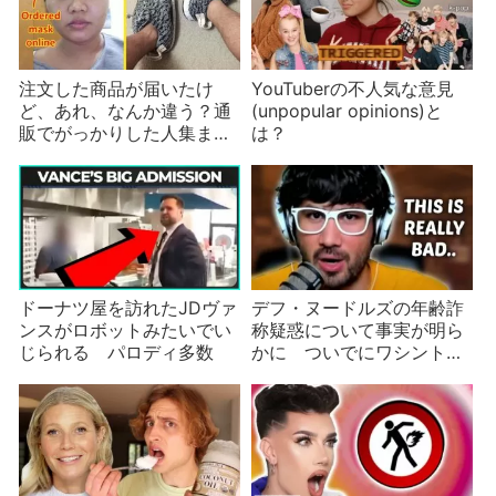
注文した商品が届いたけ
YouTuberの不人気な意見
ど、あれ、なんか違う？通
(unpopular opinions)と
販でがっかりした人集ま
は？
れ！
ドーナツ屋を訪れたJDヴァ
デフ・ヌードルズの年齢詐
ンスがロボットみたいでい
称疑惑について事実が明ら
じられる パロディ多数
かに ついでにワシントン
ポスト紙記者も