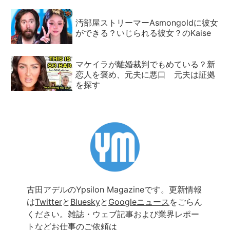
汚部屋ストリーマーAsmongoldに彼女
ができる？いじられる彼女？のKaise
マケイラが離婚裁判でもめている？新
恋人を褒め、元夫に悪口 元夫は証拠
を探す
古田アデルのYpsilon Magazineです。更新情報
は
Twitter
と
Bluesky
と
Googleニュース
をごらん
ください。雑誌・ウェブ記事および業界レポー
トなどお仕事のご依頼は