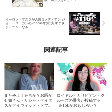
イーロン・マスクが人気コメディアン ジ
ョー・ローガンのPodcastに出演 すぐさ
まミームになる
関連記事
また炎上！狂言か？お騒が
ロイヤル・カリビアン・ク
せ姐さんトリシャ・ペイタ
ルーズの乗客が投稿する
スがデイヴィッド・ドブリ
TikTokがおもしろい？
ックと仲間を告発