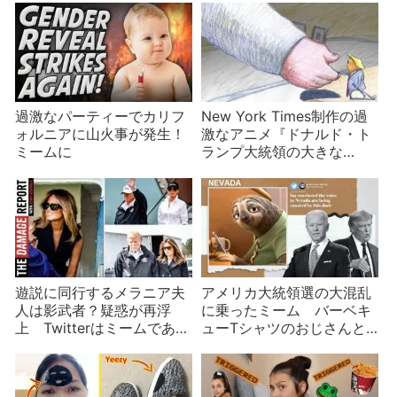
過激なパーティーでカリフ
New York Times制作の過
ォルニアに山火事が発生！
激なアニメ『ドナルド・ト
ミームに
ランプ大統領の大きな
「太」統領執務室』
遊説に同行するメラニア夫
アメリカ大統領選の大混乱
人は影武者？疑惑が再浮
に乗ったミーム バーベキ
上 Twitterはミームであふ
ューTシャツのおじさんと
れる
カニエ・ウェスト