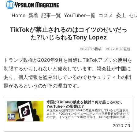
Home
新着
記事一覧
YouTuber一覧
コスメ
炎上
セ
TikTokが禁止されるのはコイツのせいだっ
た⁈いじられるTony Lopez
2020.8.6
2022.11.20
トランプ政権が2020年9月を目処にTikTokアプリの使用を
制限するかもしれないと発表しています。親会社が中国に
あり、個人情報を盗み出しているのでセキュリティ上の問
題があるというのがその理由です。
米国がTikTokの禁止を検討？何が起こるのか、
YouTubeへの影響は？
米国政府が国内でのTikTokの禁止を検討していると報道され
ました。FOXのインタビューにポンペオ国務長官が答えたも
のです。インタビューで国務長官は、TikTokは中国の企業の
アプリであり、中国では企業は究極的には政府にコントロー
ルされてい...
2020.7.9