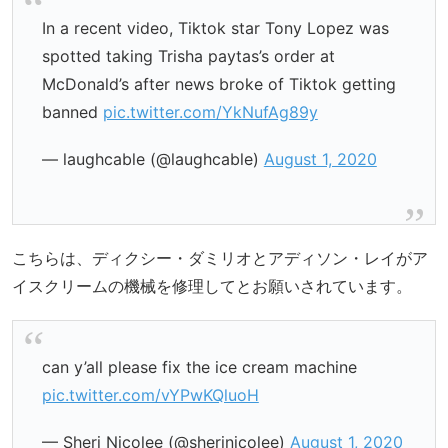
In a recent video, Tiktok star Tony Lopez was
spotted taking Trisha paytas’s order at
McDonald’s after news broke of Tiktok getting
banned
pic.twitter.com/YkNufAg89y
— laughcable (@laughcable)
August 1, 2020
こちらは、ディクシー・ダミリオとアディソン・レイがア
イスクリームの機械を修理してとお願いされています。
can y’all please fix the ice cream machine
pic.twitter.com/vYPwKQluoH
— Sheri Nicolee (@sherinicolee)
August 1, 2020