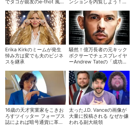
でタコが親友のe-thot 風呂
ンションを内覧しよう！
水の値段はなんと⁈
432・パーク・アベニュー
最上階
Erika Kirkのミームが発生
騒然！億万長者の元キック
悼み方は変でも夫のビジネ
ボクサーでチェスプレイヤ
スを継承
ーAndrew Tateの「成功の
秘訣」とちぐはぐな商売
16歳の天才実業家をこきお
太ったJ.D. Vanceの画像が
ろすツイッター フォーブス
大量に投稿される なぜか嫌
誌によれば暗号通貨に革命
われる副大統領
をもたらす人物だが…