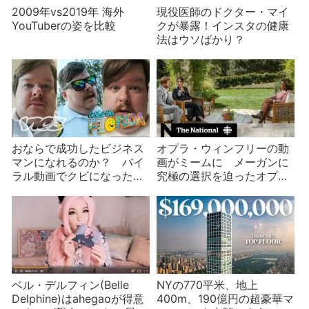
2009年vs2019年 海外
現役医師のドクター・マイ
YouTuberの姿を比較
クが暴露！インスタの健康
法はウソばかり？
おならで成功したビジネス
オプラ・ウィンフリーの動
マンになれるのか？ バイ
画がミームに メーガンに
ラル動画でクビになったフ
究極の選択を迫ったオプ
ロリダマンのインタビュー
ラ？
ベル・デルフィン(Belle
NYの770平米、地上
Delphine)はahegaoが得意
400m、190億円の超豪華マ