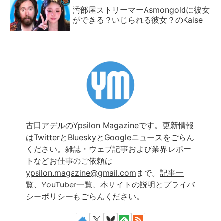
汚部屋ストリーマーAsmongoldに彼女
ができる？いじられる彼女？のKaise
古田アデルのYpsilon Magazineです。更新情報
は
Twitter
と
Bluesky
と
Googleニュース
をごらん
ください。雑誌・ウェブ記事および業界レポー
トなどお仕事のご依頼は
ypsilon.magazine@gmail.com
まで。
記事一
覧
、
YouTuber一覧
、
本サイトの説明とプライバ
シーポリシー
もごらんください。