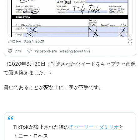
（2020年8月30日：削除されたツイートをキャプチャ画像
で置き換えました。）
書いてあることが
変
な上に、字が下手です。
TikTokが禁止された後の
チャーリー・ダミリオ
と
トニー・ロペス