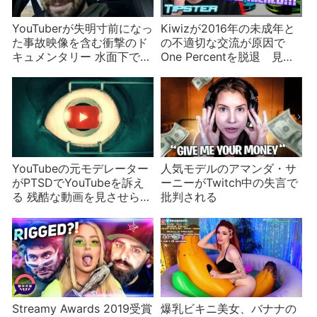
YouTuberが失明寸前になっ
Kiwizが2016年の未成年と
た事故映像を含む衝撃のド
の不適切な交流が原因で
キュメンタリー 水面下で脅
One Percentを脱退 見せ
迫されていたJeff
かけだけの反省か？
Wittek【前編】
YouTubeの元モデレーター
人気モデルのアマンダ・サ
がPTSDでYouTubeを訴え
ーニーがTwitch中の失言で
る 残酷な動画を見させられ
批判される
た後遺症
Streamy Awards 2019受賞
爆乳ビキニ美女、バナナの