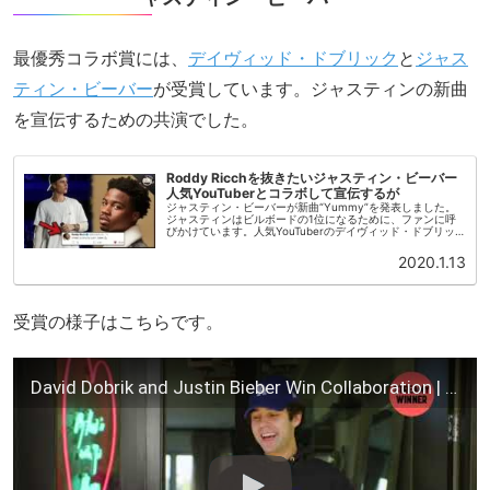
最優秀コラボ賞には、
デイヴィッド・ドブリック
と
ジャス
ティン・ビーバー
が受賞しています。ジャスティンの新曲
を宣伝するための共演でした。
Roddy Ricchを抜きたいジャスティン・ビーバー
人気YouTuberとコラボして宣伝するが
ジャスティン・ビーバーが新曲“Yummy”を発表しました。
ジャスティンはビルボードの1位になるために、ファンに呼
びかけています。人気YouTuberのデイヴィッド・ドブリッ
クとコラボまでして宣伝に努めていますが、結果はどうでし
ょうか？現在、...
2020.1.13
受賞の様子はこちらです。
David Dobrik and Justin Bieber Win Collaboration | 2020 YouTube Streamy Awards