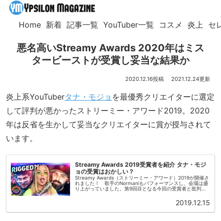
Home
新着
記事一覧
YouTuber一覧
コスメ
炎上
セ
悪名高いStreamy Awards 2020年はミス
タービーストが受賞し妥当な結果か
2020.12.16
2021.12.24
炎上系YouTuber
タナ・モジョ
を最優秀クリエイターに選定
して評判が悪かったストリーミー・アワード2019。2020
年は反省を生かして妥当なクリエイターに賞が授与されて
います。
Streamy Awards 2019受賞者を紹介 タナ・モジ
ョの受賞はおかしい？
Streamy Awards（ストリーミー・アワード）2019が開催さ
れました！ 歌手のNormaniもパフォーマンスし、会場は盛
り上がっていました。第9回目となる今回の受賞者と批判の
声も紹介していきます！クリエイター2019の受賞者は？年...
2019.12.15