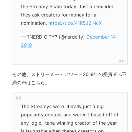
the Streamy Scam today. Just a reminder
they ask creators for money for a
nomination.
https://t.co/41R5J2iNcX
— ?NERD CITY? (@nerdcity)
December 14,
2019
その他、ストリーミー・アワード2019年の受賞者へ不
満の声はこちら。
The Streamys were literally just a big
popularity contest and weren’t based off of
any logic.. tana winning creator of the year
is laughable when there’s creators on