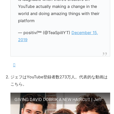
YouTube actually making a change in the
world and doing amazing things with their
platform
— positiviᵗᵉᵃ (@TeaSpillYT)
December 15,
2019
ジェフはYouTube登録者数273万人。代表的な動画は
こちら。
GIVING DAVID DOBRIK A NEW HAIRCUT | Jeff’s Barbershop