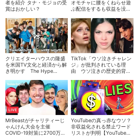
者を紹介 タナ・モジョの受
オモチャに腰をくねらせ遊
賞はおかしい？
ぶ配信をするも収益を没収
される Amouranthの激怒
にTwitchは新カテゴリを創
設
クリエイターハウスの隆盛
TikTok「ウソ泣きチャレン
を米国TV文化と経済から解
ジ」が批判されている理
き明かす The Hype
由 ウソ泣きの歴史的背景
House、Sway House、
が問題に
Alpha House、……
MrBeastがチャリティーじ
YouTubeの真っ赤なウソ？
ゃんけん大会を主催
非収益化される禁止ワード
COVID-19対策に2700万円
リストが判明【YouTubeの
寄付！思わぬ事故が？
アルゴリズム的不正