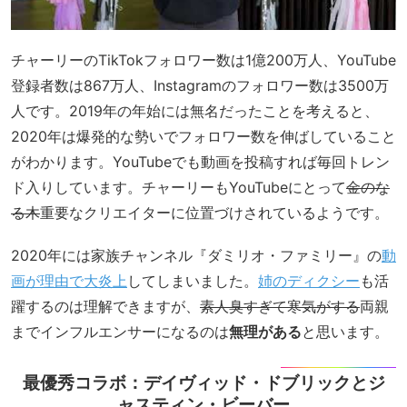
チャーリーのTikTokフォロワー数は1億200万人、YouTube
登録者数は867万人、Instagramのフォロワー数は3500万
人です。2019年の年始には無名だったことを考えると、
2020年は爆発的な勢いでフォロワー数を伸ばしていること
がわかります。YouTubeでも動画を投稿すれば毎回トレン
ド入りしています。チャーリーもYouTubeにとって
金のな
る木
重要なクリエイターに位置づけされているようです。
2020年には家族チャンネル『ダミリオ・ファミリー』の
動
画が理由で大炎上
してしまいました。
姉のディクシー
も活
躍するのは理解できますが、
素人臭すぎて寒気がする
両親
までインフルエンサーになるのは
無理がある
と思います。
最優秀コラボ：デイヴィッド・ドブリックとジ
ャスティン・ビーバー