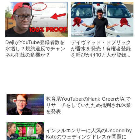
part3/5】
DejiがYouTube登録者数を
デイヴィッド・ドブリック
水増し？規約違反でチャン
が香水を発売！有権者登録
ネル削除の危機か？
を呼びかけ10万人が登録す
る影響力
教育系YouTuberのHank GreenがAIで
リサーチをしていたため批判され休業
を発表
インフルエンサーに人気のUndone by
Kateのウェディングドレスが問題に