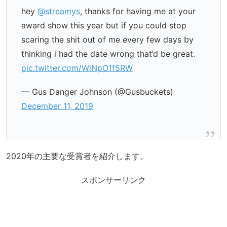
hey
@streamys
, thanks for having me at your
award show this year but if you could stop
scaring the shit out of me every few days by
thinking i had the date wrong that’d be great.
pic.twitter.com/WiNpO1f5RW
— Gus Danger Johnson (@Gusbuckets)
December 11, 2019
2020年の主要な受賞者を紹介します。
スポンサーリンク