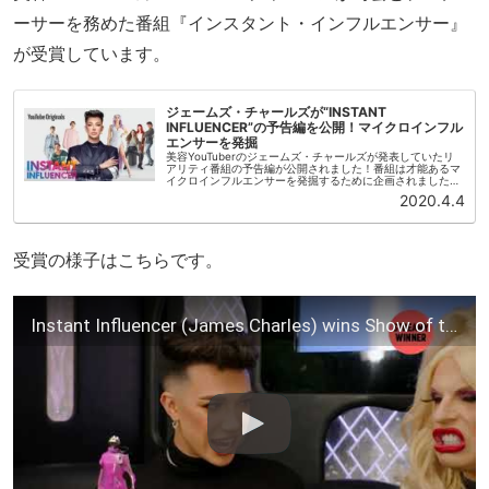
ーサーを務めた番組『インスタント・インフルエンサー』
が受賞しています。
ジェームズ・チャールズが“INSTANT
INFLUENCER”の予告編を公開！マイクロインフル
エンサーを発掘
美容YouTuberのジェームズ・チャールズが発表していたリ
アリティ番組の予告編が公開されました！番組は才能あるマ
イクロインフルエンサーを発掘するために企画されました。
全4編のシリーズはジェームズ・チャールズの公式チャンネ
2020.4.4
ルに2020年4月...
受賞の様子はこちらです。
Instant Influencer (James Charles) wins Show of the Year | 2020 YouTube Streamy Awards