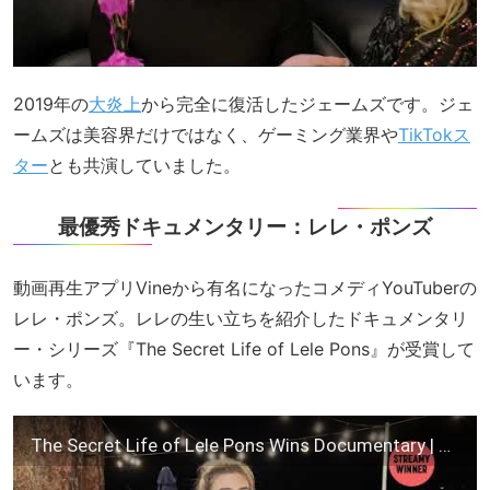
2019年の
大炎上
から完全に復活したジェームズです。ジェ
ームズは美容界だけではなく、ゲーミング業界や
TikTokス
ター
とも共演していました。
最優秀ドキュメンタリー：レレ・ポンズ
動画再生アプリVineから有名になったコメディYouTuberの
レレ・ポンズ。レレの生い立ちを紹介したドキュメンタリ
ー・シリーズ『The Secret Life of Lele Pons』が受賞して
います。
The Secret Life of Lele Pons Wins Documentary | 2020 YouTube Streamy Awards