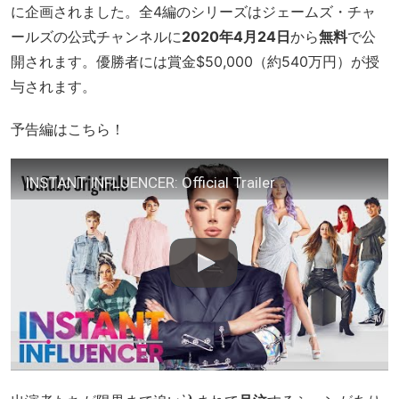
に企画されました。全4編のシリーズはジェームズ・チャ
ールズの公式チャンネルに
2020年4月24日
から
無料
で公
開されます。優勝者には賞金$50,000（約540万円）が授
与されます。
予告編はこちら！
INSTANT INFLUENCER: Official Trailer