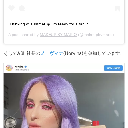
Thinking of summer ☀️ I’m ready for a tan ?
A post shared by
MAKEUP BY MARIO
(@makeupbymario) on
Mar
そしてABH社長の
ノーヴィナ
(Norvina)も参加しています。