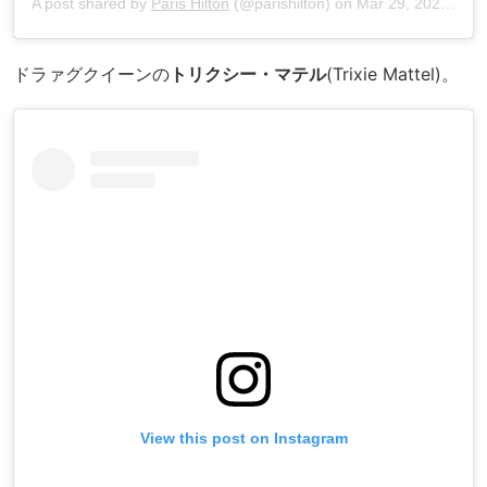
A post shared by
Paris Hilton
(@parishilton) on
Mar 29, 2020 at 2:39pm PDT
ドラァグクイーンの
トリクシー・マテル
(Trixie Mattel)。
View this post on Instagram