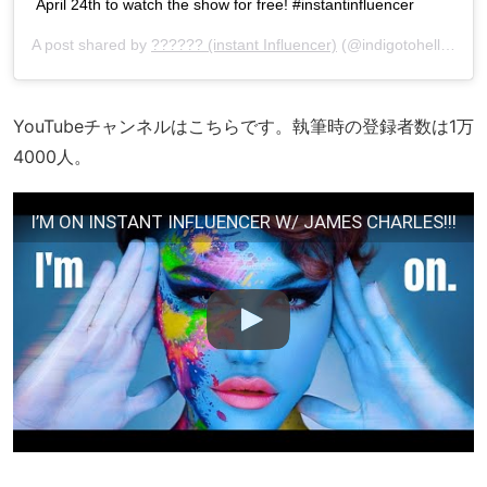
April 24th to watch the show for free! #instantinfluencer
A post shared by
?????? (instant Influencer)
(@indigotohell) on
Ap
YouTubeチャンネルはこちらです。執筆時の登録者数は1万
4000人。
I’M ON INSTANT INFLUENCER W/ JAMES CHARLES!!!