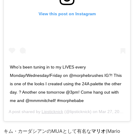
View this post on Instagram
Who’s been tuning in to my LIVES every
Monday/Wednesday/Friday on @morphebrushes IG?! This
is one of the looks I created using the 24A palette the other
day. ? Another one tomorrow @3pm! Come hang out with
me and @mmmmitchell! #morphebabe
A post shared by
Lipsticknick
(@lipsticknick) on
Mar 27, 2020 at 2:26am PDT
キム・カーダシアンのMUAとして有名な
マリオ
(Mario