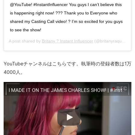
@YouTube! #InstantInfluencer You guys I can’t believe this
is happening right now! ??? Thank you to Everyone who
shared my Casting Call video! ? I’m so excited for you guys
to see the show!
A post shared by
Britany ? Instant Influencer
(@britanyraquell) on
YouTubeチャンネルはこちらです。執筆時の登録者数は1万
4000人。
I MADE IT ON THE JAMES CHARLES SHOW! | #InstantInfluencer