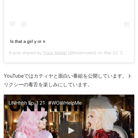
Is that a girl y or n
A post shared by
Trixie Mattel
(@trixiemattel) on
Mar 22, 2020 at 3:16pm PDT
YouTubeではカティヤと面白い番組を公開しています。ト
リクシーの毒舌を楽しみにしています。
UNHhhh Ep. 121: #WOWHelpMe