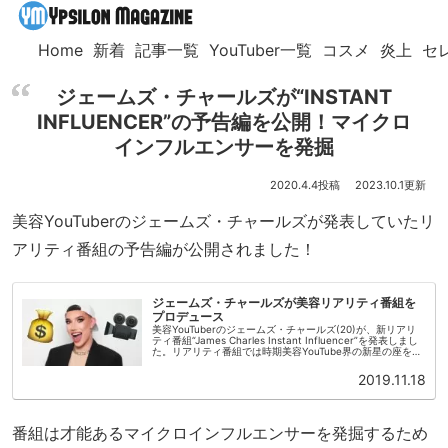
Home
新着
記事一覧
YouTuber一覧
コスメ
炎上
セ
ジェームズ・チャールズが“INSTANT
INFLUENCER”の予告編を公開！マイクロ
インフルエンサーを発掘
2020.4.4
2023.10.1
美容YouTuberのジェームズ・チャールズが発表していたリ
アリティ番組の予告編が公開されました！
ジェームズ・チャールズが美容リアリティ番組を
プロデュース
美容YouTuberのジェームズ・チャールズ(20)が、新リアリ
ティ番組“James Charles Instant Influencer”を発表しまし
た。リアリティ番組では時期美容YouTube界の新星の座をか
けて、6名のインフルエンサー...
2019.11.18
番組は才能あるマイクロインフルエンサーを発掘するため