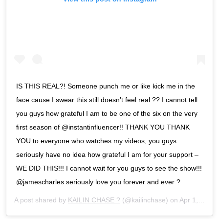
IS THIS REAL?! Someone punch me or like kick me in the
face cause I swear this still doesn’t feel real ?? I cannot tell
you guys how grateful I am to be one of the six on the very
first season of @instantinfluencer!! THANK YOU THANK
YOU to everyone who watches my videos, you guys
seriously have no idea how grateful I am for your support –
WE DID THIS!!! I cannot wait for you guys to see the show!!!
@jamescharles seriously love you forever and ever ?
A post shared by
KAILIN CHASE ?
(@kailinchase) on
Apr 1, 2020 at 12:15pm PDT