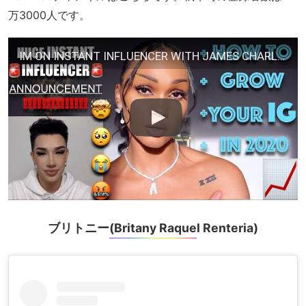
万3000人です。
IM ON INSTANT INFLUENCER WITH JAMES CHARLES | HOW TO GROW UR IG 2020
ブリトニー(Britany Raquel Renteria)