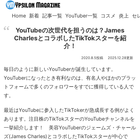
Home
新着
記事一覧
YouTuber一覧
コスメ
炎上
セ
YouTubeの次世代を担うのは？James
CharlesとコラボしたTikTokスターを紹
介！
2020.8.5
2025.12.28
毎日のように新しいYouTuberが誕生しています。
YouTuberになったとき有利なのは、有名人やほかのプラッ
トフォームで多くのフォロワーをすでに獲得している人で
す。
最近はYouTubeに参入したTikTokerが急成長する例がよく
あります。注目株のTikTokスターのYouTubeチャンネルを
一挙紹介します！ 美容YouTuberのジェームズ・チャール
ズ(James Charles)とコラボしたTikTokスターが中心で