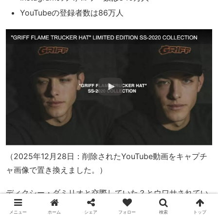
YouTubeの登録者数は86万人
（2025年12月28日：削除されたYouTube動画をキャプチ
ャ画像で置き換えました。）
ディクシー・ダミリオと交際していた？とウワサされてい
ます。
メニュー
ホーム
シェア
フォロー
検索
トップ