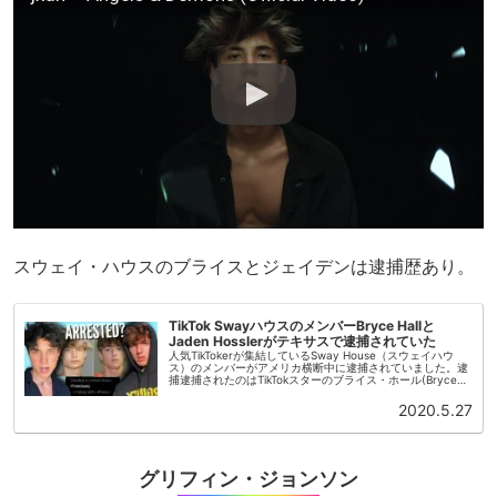
スウェイ・ハウスのブライスとジェイデンは逮捕歴あり。
TikTok SwayハウスのメンバーBryce Hallと
Jaden Hosslerがテキサスで逮捕されていた
人気TikTokerが集結しているSway House（スウェイハウ
ス）のメンバーがアメリカ横断中に逮捕されていました。逮
捕逮捕されたのはTikTokスターのブライス・ホール(Bryce
Hall)とジェイデン・ホスラー(Jaden Hos...
2020.5.27
グリフィン・ジョンソン