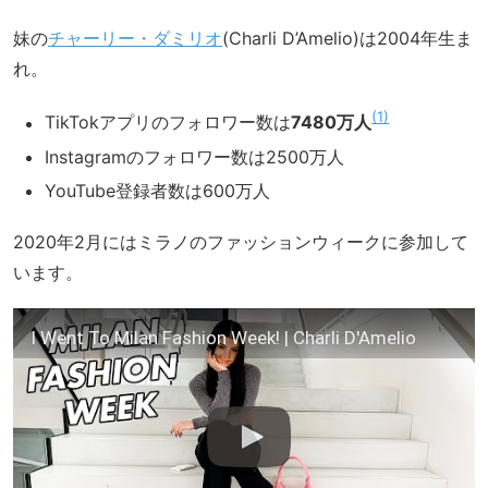
妹の
チャーリー・ダミリオ
(Charli D’Amelio)は2004年生ま
れ。
1
TikTokアプリのフォロワー数は
7480万人
Instagramのフォロワー数は2500万人
YouTube登録者数は600万人
2020年2月にはミラノのファッションウィークに参加して
います。
I Went To Milan Fashion Week! | Charli D'Amelio