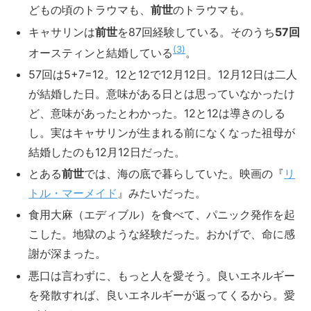
どもの頃のトラウマも、
前世
のトラウマも。
キャサリンは
前世
を87回経験している。そのうち
57回
3
オースティンと結婚している
。
57回は5+7=12。12と12で12月12日。12月12日は二人
が結婚した日。意味がある日とは思っていなかったけ
ど、意味があったとわかった。12と12は導きのしる
し。実はキャサリンが生まれる前になくなった祖母が
結婚したのも12月12日だった。
とある
前世
では、海の底で暮らしていた。映画の『
リ
トル・マーメイド
』みたいだった。
食用大麻（エディブル）を食べて、パニック発作を起
こした。地獄のような経験だった。おかげで、命に感
謝が深まった。
悪口は言わずに、もっと人を愛そう。良いエネルギー
を発散すれば、良いエネルギーが返ってくるから。愛