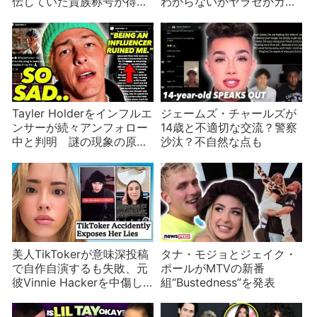
伝していた貴族称号が得ら
わからないがヤラセかガチ
れる謎ビジネス
か
Tayler Holderをインフルエ
ジェームズ・チャールズが
ンサーが続々アンフォロー
14歳と不適切な交流？警察
中と判明 謎の現象の原因
沙汰？不自然な点も
は？
美人TikTokerが意味深投稿
タナ・モジョとジェイク・
で自作自演するも失敗、元
ポールがMTVの新番
彼Vinnie Hackerを中傷し
組“Bustedness”を発表
ていたのがバレる