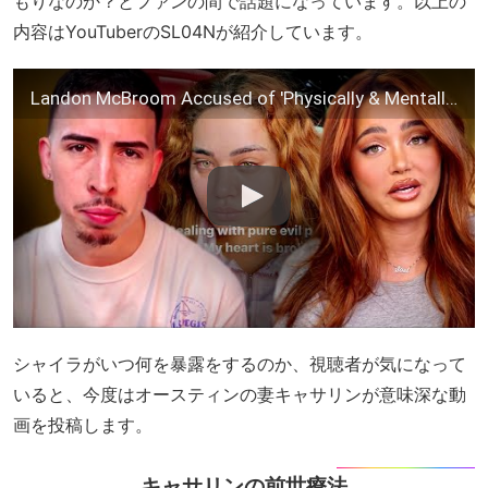
もりなのか？とファンの間で話題になっています。以上の
内容はYouTuberのSL04Nが紹介しています。
Landon McBroom Accused of 'Physically & Mentally Hurting' Shyla During Breakup
シャイラがいつ何を暴露をするのか、視聴者が気になって
いると、今度はオースティンの妻キャサリンが意味深な動
画を投稿します。
キャサリンの前世療法