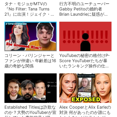
タナ・モジョがMTVの
行方不明のユーチューバー
『No Filter: Tana Turns
Gabby Petitoの婚約者
21』に出演！ジェイク・ポ
Brian Laundrieに疑惑が浮
ールと付き合う？
上
コリーン・バリンジャーと
YouTubeの秘密の格付けP-
ファンが仲違い 年齢差は16
Score YouTuberたちが暴
歳の奇妙な関係
いたランキング操作の仕組
みとは？
Established Titlesは詐欺な
Alex CooperとAlix Earleの
のか？大勢のYouTuberが宣
対決 何があったのか誰にも