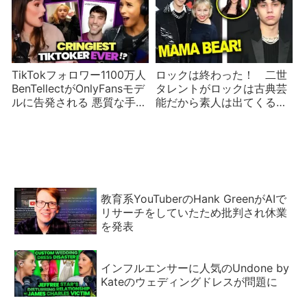
TikTokフォロワー1100万人
ロックは終わった！ 二世
BenTellectがOnlyFansモデ
タレントがロックは古典芸
ルに告発される 悪質な手口
能だから素人は出てくるな
の常習犯か？
と主張
教育系YouTuberのHank GreenがAIで
リサーチをしていたため批判され休業
を発表
インフルエンサーに人気のUndone by
Kateのウェディングドレスが問題に