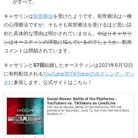
がすべて。
キャサリンは
前世療法
を受けたようです。前世療法は一種
の心理療法ですが、そもそも前世療法を受けるほど思い詰
めた具体的な理由は明かされていません。
やはりキャサリ
ンはオースティンの浮気に悩んでいるのでしょうか。
動画
コメントは閉鎖されています。
キャサリンと
57回
結婚したオースティンは2021年6月12日
に有料配信される
YouTuber対TikTokerのボクシング・マッ
チ
に参加します。公式サイトはこちら！
Social Gloves: Battle of the Platforms -
YouTubers vs. TikTokers on LiveXLive
The 'Social Gloves: Battle of the Platforms' PPV will
premiere on Saturday, June 12, live from the Hard Rock
Stadium in ...