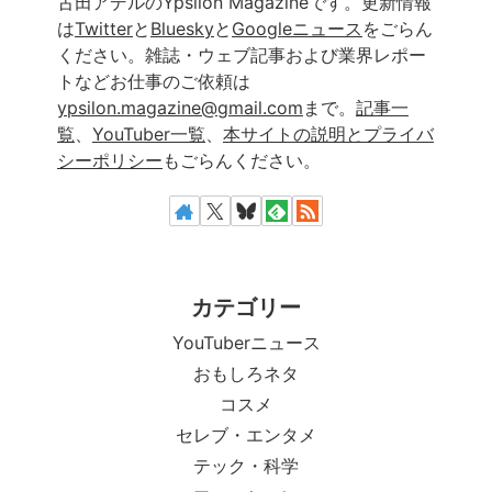
古田アデルのYpsilon Magazineです。更新情報
は
Twitter
と
Bluesky
と
Googleニュース
をごらん
ください。雑誌・ウェブ記事および業界レポー
トなどお仕事のご依頼は
ypsilon.magazine@gmail.com
まで。
記事一
覧
、
YouTuber一覧
、
本サイトの説明とプライバ
シーポリシー
もごらんください。
カテゴリー
YouTuberニュース
おもしろネタ
コスメ
セレブ・エンタメ
テック・科学