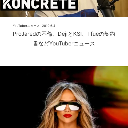
YouTuberニュース
2019.6.4
ProJaredの不倫、DejiとKSI、Tfueの契約
書などYouTuberニュース