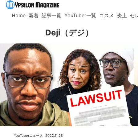
Home
新着
記事一覧
YouTuber一覧
コスメ
炎上
セ
Deji（デジ）
YouTuberニュース
2022.11.28