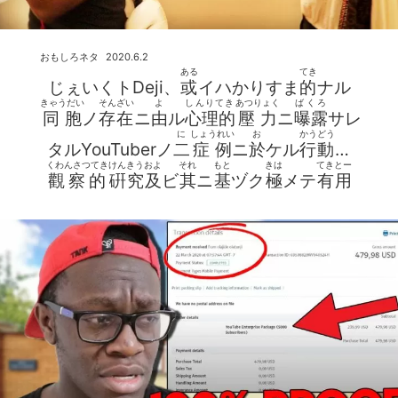
おもしろネタ
2020.6.2
ある
てき
じぇいくトDeji、
或
イハかりすま
的
ナル
きゃうだい
そんざい
よ
しんりてき
あつりょく
ばくろ
同胞
ノ
存在
ニ
由
ル
心理的
壓力
ニ
曝露
サレ
に
しょうれい
お
かうどう
タルYouTuberノ
二
症例
ニ
於
ケル
行動
ノ
くわんさつてき
けんきう
およ
それ
もと
きは
てきとー
觀察的
硏究
及
ビ
其
ニ
基
ヅク
極
メテ
有用
おもひつき
むせきにんなきじ
ナル
提案
ノ
試論序説草稿