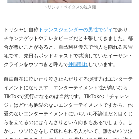
トリシャ・ペイタスの泣き顔
トリシャは自称
トランスジェンダーの男性でゲイ
であり、
チキンナゲットやテレタビーズだと主張してきました。都
合が悪いことがあると、自己利益優先で他人を陥れる常習
犯です。先日もポッドキャストで共演していたイーサン・
クラインをウソつきと呼んで
仲間割れ
しています。
自由自在に泣いたり泣き止んだりする演技力はエンターテ
イメントになります。エンターテイメント性が高いなら、
TikTokで流行になるのは当然です。TikTokの「チャレン
ジ」はどれも他愛のないエンターテイメントですから、他
愛のないエンターテイメントにいちいち不謹慎だと目くじ
らを立てるのにはうんざりという向きもあるでしょう。し
かし、ウソ泣きをして逃れられる人がいて、誰かのウソ泣