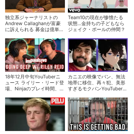
独立系ジャーナリストの
Team10の現在が惨憺たる
Andrew Callaghanが富豪
状態…金持ちの子どもなら
に訴えられる 募金は億単位
ジェイク・ポールの仲間？
に
18年12月中旬YouTuberニ
カニエの映像でバン、無法
ュース ライリー・リード登
地帯に移住、再々犯、美形
場、Ninjaのプレイ時間、ヴ
すぎるモクバンYouTuberな
ィクトリアズ・シークレッ
ど2022年12月上旬
ト
YouTuberニュース