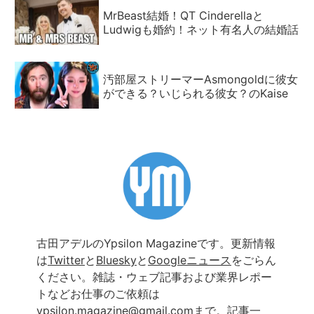
MrBeast結婚！QT Cinderellaと
Ludwigも婚約！ネット有名人の結婚話
汚部屋ストリーマーAsmongoldに彼女
ができる？いじられる彼女？のKaise
古田アデルのYpsilon Magazineです。更新情報
は
Twitter
と
Bluesky
と
Googleニュース
をごらん
ください。雑誌・ウェブ記事および業界レポー
トなどお仕事のご依頼は
ypsilon.magazine@gmail.com
まで。
記事一