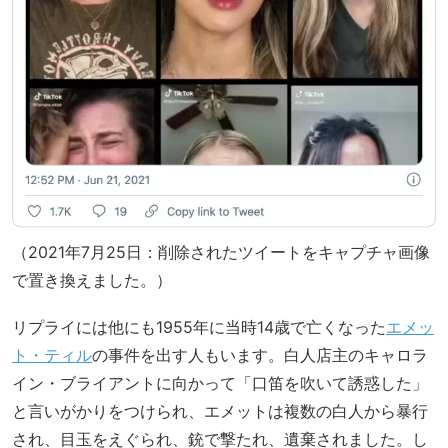
（2021年7月25日：削除されたツイートをキャプチャ画像
で置き換えました。）
リプライには他にも1955年に当時14歳で亡くなった
エメッ
ト・ティル
の事件を出す人もいます。白人店主のキャロラ
イン・ブライアントに向かって「口笛を吹いて誘惑した」
と言いがかりをつけられ、エメットは複数の白人から暴行
され、目玉をえぐられ、銃で撃たれ、遺棄されました。し