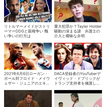
リトルマーメイドがストリ
重大犯罪か？Tayler Holder
ーマーDDGと親権争い 醜
騒動の深まる謎 弁護士の
い争いの行方は
介入と曖昧な弁明
2021年6月6日ローガン・
DACA登録者のYouTuberデ
ポール対フロイド・メイウ
イヴィッド・ドブリックが
ェザー・ジュニアのエキシ
トランプ支持者を擁護した
ビションマッチ
ら‥