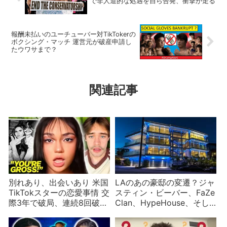
で非人道的な処遇を自ら告発、衝撃が走る
報酬未払いのユーチューバー対TikTokerの
ボクシング・マッチ 運営元が破産申請し
たウワサまで？
関連記事
別れあり、出会いあり 米国
LAのあの豪邸の変遷？ジャ
TikTokスターの恋愛事情 交
スティン・ビーバー、FaZe
際3年で破局、連続8回破
Clan、HypeHouse、そし
局、同棲開始
てリハビリ施設に