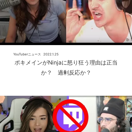
YouTuberニュース
2022.1.25
ポキメインがNinjaに怒り狂う理由は正当
か？ 過剰反応か？