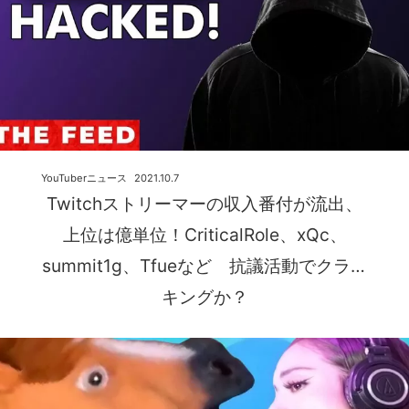
YouTuberニュース
2021.10.7
Twitchストリーマーの収入番付が流出、
上位は億単位！CriticalRole、xQc、
summit1g、Tfueなど 抗議活動でクラッ
キングか？