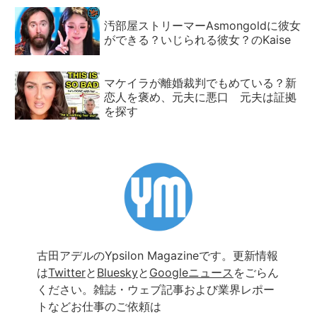
汚部屋ストリーマーAsmongoldに彼女
ができる？いじられる彼女？のKaise
マケイラが離婚裁判でもめている？新
恋人を褒め、元夫に悪口 元夫は証拠
を探す
古田アデルのYpsilon Magazineです。更新情報
は
Twitter
と
Bluesky
と
Googleニュース
をごらん
ください。雑誌・ウェブ記事および業界レポー
トなどお仕事のご依頼は