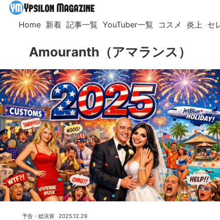
Home
新着
記事一覧
YouTuber一覧
コスメ
炎上
セ
Amouranth（アマランス）
予告・総決算
2025.12.29