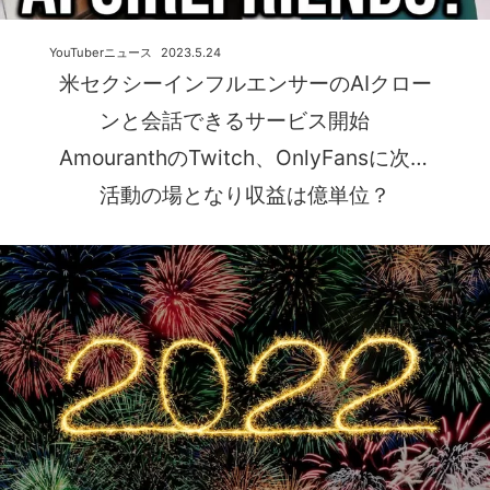
YouTuberニュース
2023.5.24
米セクシーインフルエンサーのAIクロー
ンと会話できるサービス開始
AmouranthのTwitch、OnlyFansに次ぐ
活動の場となり収益は億単位？