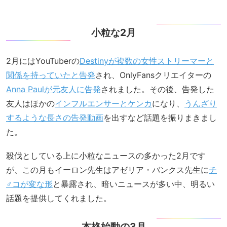
小粒な2月
2月にはYouTuberの
Destinyが複数の女性ストリーマーと
関係を持っていたと告発
され、OnlyFansクリエイターの
Anna Paulが元友人に告発
されました。その後、告発した
友人はほかの
インフルエンサーとケンカ
になり、
うんざり
するような長さの告発動画
を出すなど話題を振りまきまし
た。
殺伐としている上に小粒なニュースの多かった2月です
が、この月もイーロン先生はアゼリア・バンクス先生に
チ
♂コが変な形
と暴露され、暗いニュースが多い中、明るい
話題を提供してくれました。
本格始動の3月