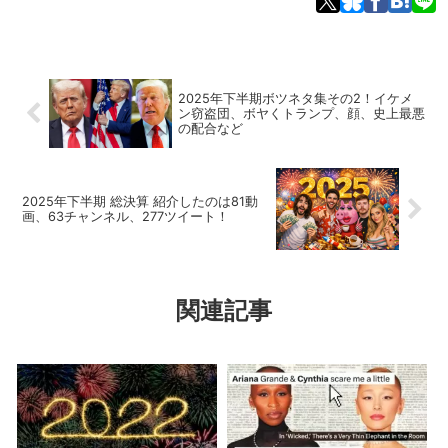
2025年下半期ボツネタ集その2！イケメ
ン窃盗団、ボヤくトランプ、顔、史上最悪
の配合など
2025年下半期 総決算 紹介したのは81動
画、63チャンネル、277ツイート！
関連記事