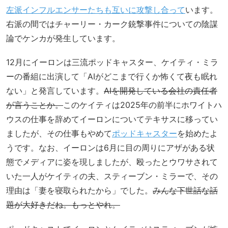
左派インフルエンサーたちも互いに攻撃し合って
います。
右派の間ではチャーリー・カーク銃撃事件についての陰謀
論でケンカが発生しています。
12月にイーロンは三流ポッドキャスター、ケイティ・ミラ
ーの番組に出演して「AIがどこまで行くか怖くて夜も眠れ
ない」と発言しています。
AIを開発している会社の責任者
が言うことか。
このケイティは2025年の前半にホワイトハ
ウスの仕事を辞めてイーロンについてテキサスに移ってい
ましたが、その仕事もやめて
ポッドキャスター
を始めたよ
うです。なお、イーロンは6月に目の周りにアザがある状
態でメディアに姿を現しましたが、殴ったとウワサされて
いた一人がケイティの夫、スティーブン・ミラーで、その
理由は「妻を寝取られたから」でした。
みんな下世話な話
題が大好きだね。もっとやれ。