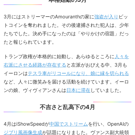
3月にはストリーマーのAmouranthの家に
強盗が入り
ビッ
トコインを奪われました。その後逮捕された犯人は、少年
たちでした。決め手になったのは「やりかけの宿題」だっ
たと報じられています。
トランプ政権が本格的に始動し、あらゆるところに
人々を
右派にさせる経路が存在する
と左派がおびえる中、3月も
イーロンは
テスラ車がリコールになり、娘に縁を切られる
など、人々に微笑みを届ける活動を続けています。イーロ
ンの娘、ヴィヴィアンさんは
日本に滞在
していました。
不吉さと乱高下の4月
4月はiShowSpeedが
中国でストリーム
を行い、OpenAIの
ジブリ風画像生成
が話題になりました。ヴァンス副大統領