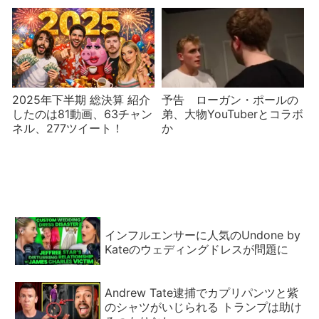
開！（2/8話）
2025年下半期 総決算 紹介
予告 ローガン・ポールの
したのは81動画、63チャン
弟、大物YouTuberとコラボ
ネル、277ツイート！
か
インフルエンサーに人気のUndone by
Kateのウェディングドレスが問題に
Andrew Tate逮捕でカプリパンツと紫
のシャツがいじられる トランプは助け