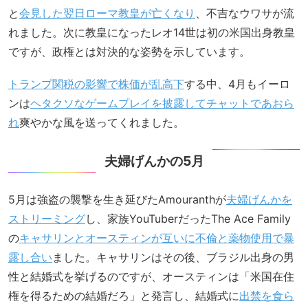
と
会見した翌日ローマ教皇が亡くなり
、不吉なウワサが流
れました。次に教皇になったレオ14世は初の米国出身教皇
ですが、政権とは対決的な姿勢を示しています。
トランプ関税の影響で株価が乱高下
する中、4月もイーロ
ンは
ヘタクソなゲームプレイを披露してチャットであおら
れ
爽やかな風を送ってくれました。
夫婦げんかの5月
5月は強盗の襲撃を生き延びたAmouranthが
夫婦げんかを
ストリーミング
し、家族YouTuberだったThe Ace Family
の
キャサリンとオースティンが互いに不倫と薬物使用で暴
露し合い
ました。キャサリンはその後、ブラジル出身の男
性と結婚式を挙げるのですが、オースティンは「米国在住
権を得るための結婚だろ」と発言し、結婚式に
出禁を食ら