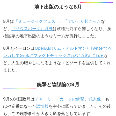
地下出版のような8月
8月は
「ミュージックフェス」
、
「アレ」が起こった
な
ど、
『サウスパーク』以外
は政権批判すら難しくなり、強
権国家の地下出版のようなミームが流行しました。
8月もイーロンは
OpenAIのサム・アルトマンとTwitterでケ
ンカしてGrokにファクトチェックされウソ認定される
な
ど、人生の肥やしになるようなエピソードを提供してくれ
ました。
銃撃と陰謀論の9月
9月の米国政局は
チャーリー・カークの銃撃
、
犯人像
、も
はや定番になった
誤情報
を中心に回っていました。その後
も、この銃撃事件が大きく影を落としています。