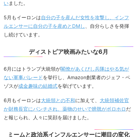
い
ました。
5月もイーロンは
自分の子を産んだ女性を攻撃し、インフ
ルエンサーに自分の子を産めとDMし
、自分らしさを発揮
し続けています。
ディストピア映画みたいな6月
6月にはトランプ大統領が
閣僚があくびし兵隊はやる気が
ない軍事パレード
を挙行し、Amazon創業者のジェフ・ベ
ゾスが
成金趣味の結婚式
を挙げています。
6月もイーロンは
大統領との不和
に加えて、
大統領補佐官
か財務長官にパンチされ、薬物のせいで膀胱がボロホロ
だ
と報じられ、人々に笑顔を届けました。
ミームと政治系インフルエンサーに潮目の変化