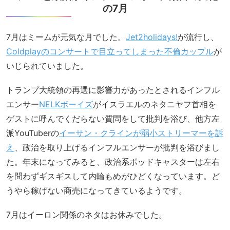
の7月
7月はミームが元気な月でした。
Jet2holidays!
が流行し、
Coldplayのコンサートで目立ってしまった不倫カップル
が
いじられていました。
トランプ大統領の再選に影響力があったとされるインフル
エンサー
NELKボーイズ
がイスラエルのネタニヤフ首相を
ゲストに呼んでくだらない質問をして批判を浴び、他方左
派YouTuberの
イーサン・クラインが弱小ストリーマーを訴
え
、政治を取り上げるインフルエンサーが批判を浴びまし
た。年末になってみると、政治系ポッドキャスターは左右
を問わずギスギスして内輪もめがひどくなっています。ど
うやら稼げない商売になってきているようです。
7月はイーロン関係のネタはお休みでした。