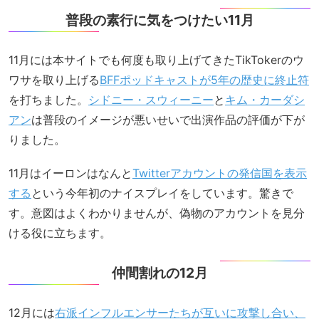
普段の素行に気をつけたい11月
11月には本サイトでも何度も取り上げてきたTikTokerのウ
ワサを取り上げる
BFFポッドキャストが5年の歴史に終止符
を打ちました。
シドニー・スウィーニー
と
キム・カーダシ
アン
は普段のイメージが悪いせいで出演作品の評価が下が
りました。
11月はイーロンはなんと
Twitterアカウントの発信国を表示
する
という今年初のナイスプレイをしています。驚きで
す。意図はよくわかりませんが、偽物のアカウントを見分
ける役に立ちます。
仲間割れの12月
12月には
右派インフルエンサーたちが互いに攻撃し合い、