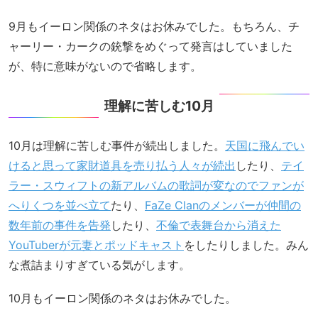
9月もイーロン関係のネタはお休みでした。もちろん、チ
ャーリー・カークの銃撃をめぐって発言はしていました
が、特に意味がないので省略します。
理解に苦しむ10月
10月は理解に苦しむ事件が続出しました。
天国に飛んでい
けると思って家財道具を売り払う人々が続出
したり、
テイ
ラー・スウィフトの新アルバムの歌詞が変なのでファンが
へりくつを並べ立て
たり、
FaZe Clanのメンバーが仲間の
数年前の事件を告発
したり、
不倫で表舞台から消えた
YouTuberが元妻とポッドキャスト
をしたりしました。みん
な煮詰まりすぎている気がします。
10月もイーロン関係のネタはお休みでした。