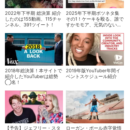
2022年下半期 総決算 紹介
2025年下半期ボツネタ集
したのは155動画、115チャ
その1！ケーキを殴る、誰で
ンネル、391ツイート！
すかモモア、元気のない人
向けゴシップ、プロ・アナ
再びなど
2018年総決算！本サイトで
2019年版YouTuber年間イ
紹介したYouTuberは総勢
ベントスケジュール紹介
◯名！
【予告】ジェフリー・スタ
ローガン・ポール赤字覚悟