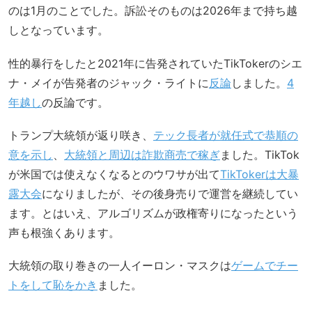
のは1月のことでした。訴訟そのものは2026年まで持ち越
しとなっています。
性的暴行をしたと2021年に告発されていたTikTokerのシエ
ナ・メイが告発者のジャック・ライトに
反論
しました。
4
年越し
の反論です。
トランプ大統領が返り咲き、
テック長者が就任式で恭順の
意を示し
、
大統領と周辺は詐欺商売で稼ぎ
ました。TikTok
が米国では使えなくなるとのウワサが出て
TikTokerは大暴
露大会
になりましたが、その後身売りで運営を継続してい
ます。とはいえ、アルゴリズムが政権寄りになったという
声も根強くあります。
大統領の取り巻きの一人イーロン・マスクは
ゲームでチー
トをして恥をかき
ました。