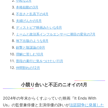
小粒な2月
本格始動の3月
不吉さと乱高下の4月
夫婦げんかの5月
ディストピア映画みたいな6月
ミームと政治系インフルエンサーに潮目の変化の7月
地下出版のような8月
銃撃と陰謀論の9月
理解に苦しむ10月
普段の素行に気をつけたい11月
仲間割れの12月
小競り合いと不正のニオイの1月
2024年の年末からくすぶっていた映画『It Ends With
Us』の監督兼俳優と主演俳優の諍いが
法廷闘争に発展した