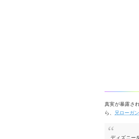
真実が暴露され
ら、
兄ローガ
ディズニー