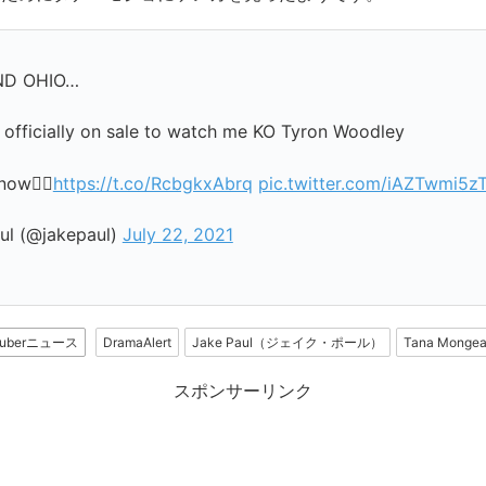
ND OHIO…
e officially on sale to watch me KO Tyron Woodley
now👇🏼
https://t.co/RcbgkxAbrq
pic.twitter.com/iAZTwmi5z
ul (@jakepaul)
July 22, 2021
Tuberニュース
DramaAlert
Jake Paul（ジェイク・ポール）
Tana Mon
スポンサーリンク