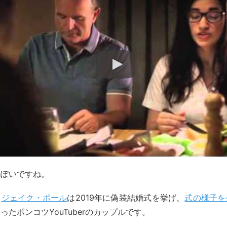
っぽいですね。
と
ジェイク・ポール
は2019年に偽装結婚式を挙げ、
式の様子を
ったポンコツYouTuberのカップルです。