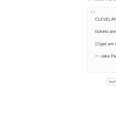
CLEVELA
tickets ar
👇🏼get em 
— Jake Pa
You