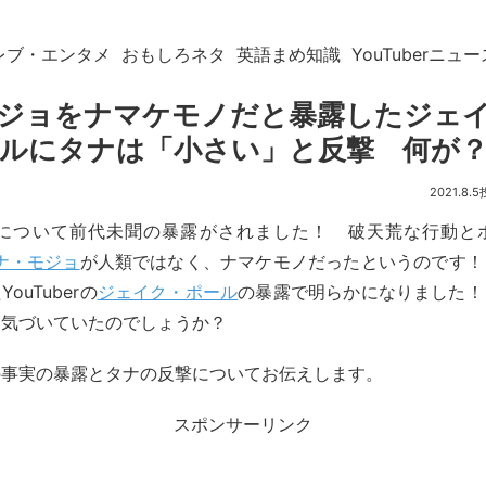
レブ・エンタメ
おもしろネタ
英語まめ知識
YouTuberニュー
ジョをナマケモノだと暴露したジェ
ルにタナは「小さい」と反撃 何が
2021.8.5
berについて前代未聞の暴露がされました！ 破天荒な行動
ナ・モジョ
が人類ではなく、ナマケモノだったというのです！
ouTuberの
ジェイク・ポール
の暴露で明らかになりました！
に気づいていたのでしょうか？
の事実の暴露とタナの反撃についてお伝えします。
スポンサーリンク