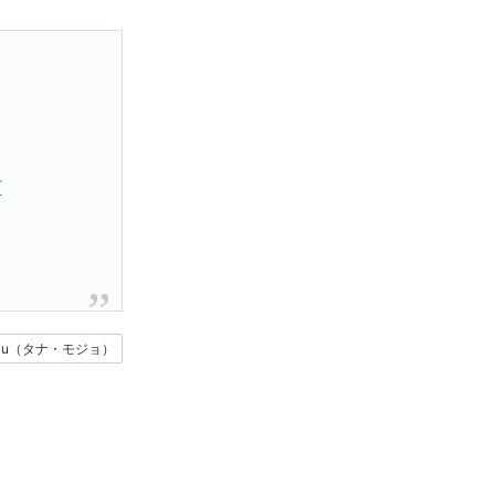
T
geau（タナ・モジョ）