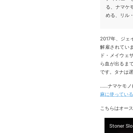
る、ナマケ
める、リル
2017年、ジ
解雇されていま
ド・メイウェ
ら血が出るま
です。タナは
……ナマケモノ(
麻に使ってい
こちらはオース
Stoner Slo