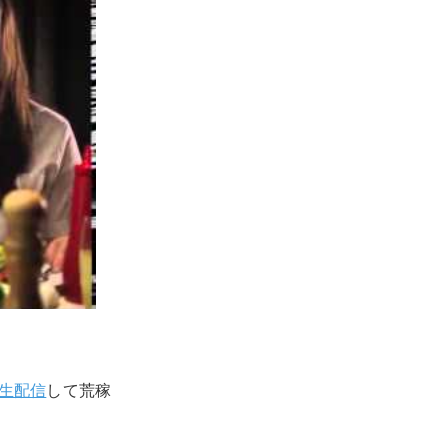
生配信
して荒稼