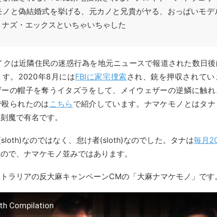
モノと偽結婚式を挙げる、元カノと兄貴がヤる、おっぱいモデ
・ナズ・エックスといちゃいちゃした
ェイクは近隣住民の迷惑行為を地元ニュースで報道された数日
す。2020年8月には
FBIに家宅捜索
され、銃を押収されてい
ザーの帽子を奪うイタズラをして、メイウェザーの逆鱗に触れ
で殴られたのは
こちら
で紹介しています。ナマケモノとはタナ
遅刻魔で有名です。
sloth)なのではなく、怠け者(sloth)なのでした。タナは
毎月2
る
ので、ナマケモノ並みではあります。
トラリアの反大麻キャンペーンCMの「大麻ナマケモノ」です
th Compilation