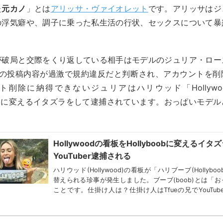
た
元カノ
」とは
アリッサ・ヴァイオレット
です。アリッサはジ
の浮気癖や、調子に乗った私生活の行状、セックスについて暴
が破局と交際をくり返している相手はモデルのジュリア・ロー
gramの投稿内容が過激で規約違反だと判断され、アカウントを
ト削除に納得できないジュリアはハリウッド「Hollywo
oob」に変えるイタズラをして逮捕されています。おっぱいモデ
Hollywoodの看板をHollyboobに変えるイタ
YouTuber逮捕される
ハリウッド(Hollywood)の看板が「ハリブーブ(Hollybo
替えられる珍事が発生しました。ブーブ(boob)とは「
ことです。仕掛け人は？仕掛け人はTfueの兄でYouTub
グ・スクワッド(Joo...