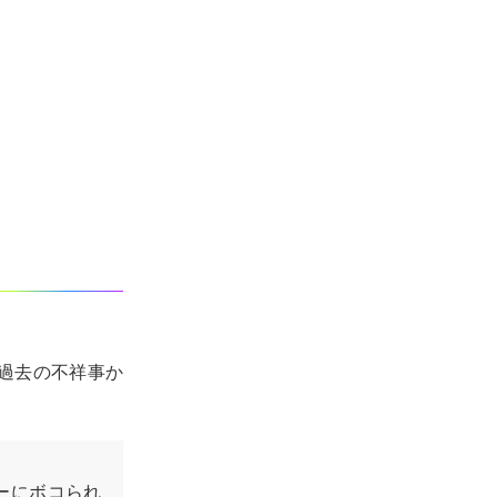
、過去の不祥事か
ーにボコられ