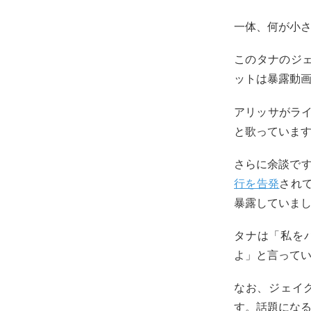
一体、何が小
このタナのジ
ットは暴露動
アリッサがラ
と歌っていま
さらに余談ですが
行を告発
され
暴露していま
タナは「私を
よ」と言って
なお、ジェイク
す。話題にな