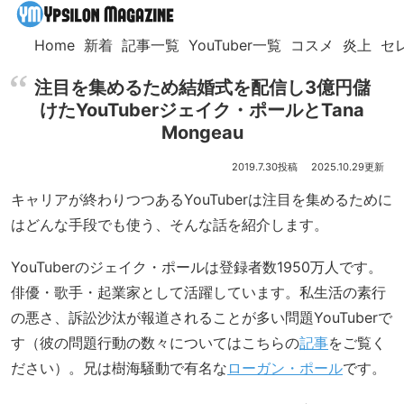
Home
新着
記事一覧
YouTuber一覧
コスメ
炎上
セ
注目を集めるため結婚式を配信し3億円儲
けたYouTuberジェイク・ポールとTana
Mongeau
2019.7.30
2025.10.29
キャリアが終わりつつあるYouTuberは注目を集めるために
はどんな手段でも使う、そんな話を紹介します。
YouTuberのジェイク・ポールは登録者数1950万人です。
俳優・歌手・起業家として活躍しています。私生活の素行
の悪さ、訴訟沙汰が報道されることが多い問題YouTuberで
す（彼の問題行動の数々についてはこちらの
記事
をご覧く
ださい）。兄は樹海騒動で有名な
ローガン・ポール
です。