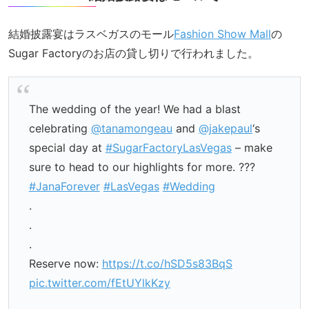
結婚披露宴はラスベガスのモール
Fashion Show Mall
の
Sugar Factoryのお店の貸し切りで行われました。
The wedding of the year! We had a blast
celebrating
@tanamongeau
and
@jakepaul
‘s
special day at
#SugarFactoryLasVegas
– make
sure to head to our highlights for more. ???
#JanaForever
#LasVegas
#Wedding
.
.
.
Reserve now:
https://t.co/hSD5s83BqS
pic.twitter.com/fEtUYlkKzy