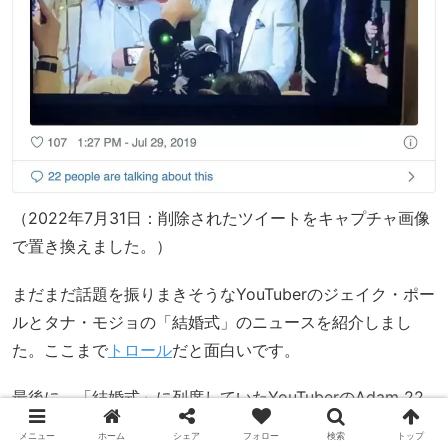
（2022年7月31日：削除されたツイートをキャプチャ画像
で置き換えました。）
まだまだ話題を振りまきそうなYouTuberのジェイク・ポー
ルとタナ・モジョの「結婚式」のニュースを紹介しまし
た。ここまで
トロール
だと面白いです。
最後に、「結婚式」に列席していたYouTuberのAdam 22
のInstagram投稿を紹介します。
メニュー
ホーム
シェア
フォロー
検索
トップ