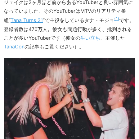
ジェイクは2ヶ月ほど前からあるYouTuberと良い雰囲気に
なっていました。そのYouTuberはMTVのリアリティ番
1
組“
Tana Turns 21
”で主役をしているタナ・モジョ
です。
登録者数は470万人。彼女も問題行動が多く、批判される
ことが多いYouTuberです（彼女の
生い立ち
、主催した
TanaCon
の記事もご覧ください）。