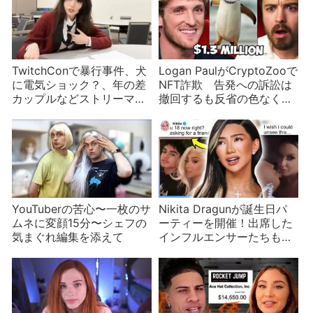
TwitchConで暴行事件、犬
Logan PaulがCryptoZooで
に電気ショック？、年の差
NFT詐欺 告発への訴訟は
カップルなどストリーマー
撤回するも反省の色なく動
ニュース
物虐待まで？
YouTuberの苦心〜一枚のサ
Nikita Dragunが誕生日パ
ムネに変顔15分〜シェフの
ーティーを開催！出席した
気まぐれ編集を添えて
インフルエンサーたちも批
判される