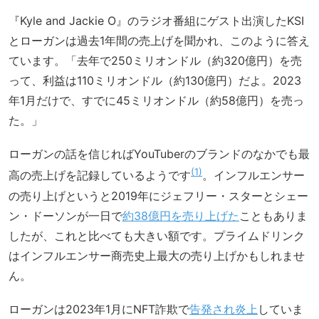
『Kyle and Jackie O』のラジオ番組にゲスト出演したKSI
とローガンは過去1年間の売上げを聞かれ、このように答え
ています。「去年で250ミリオンドル（約320億円）を売
って、利益は110ミリオンドル（約130億円）だよ。2023
年1月だけで、すでに45ミリオンドル（約58億円）を売っ
た。」
ローガンの話を信じればYouTuberのブランドのなかでも最
1
高の売上げを記録しているようです
。インフルエンサー
の売り上げというと2019年にジェフリー・スターとシェー
ン・ドーソンが一日で
約38億円を売り上げた
こともありま
したが、これと比べても大きい額です。プライムドリンク
はインフルエンサー商売史上最大の売り上げかもしれませ
ん。
ローガンは2023年1月にNFT詐欺で
告発され炎上
していま