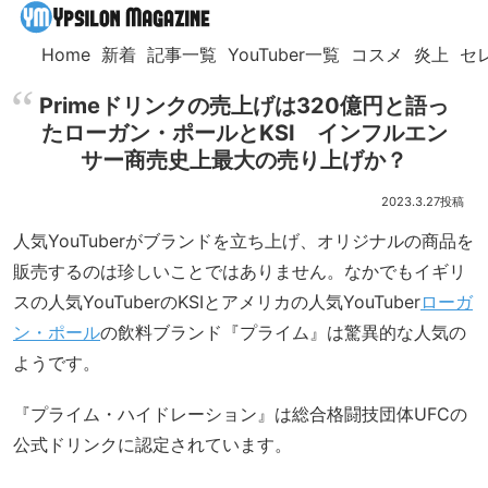
Home
新着
記事一覧
YouTuber一覧
コスメ
炎上
セ
Primeドリンクの売上げは320億円と語っ
たローガン・ポールとKSI インフルエン
サー商売史上最大の売り上げか？
2023.3.27
人気YouTuberがブランドを立ち上げ、オリジナルの商品を
販売するのは珍しいことではありません。なかでもイギリ
スの人気YouTuberのKSIとアメリカの人気YouTuber
ローガ
ン・ポール
の飲料ブランド『プライム』は驚異的な人気の
ようです。
『プライム・ハイドレーション』は総合格闘技団体UFCの
公式ドリンクに認定されています。