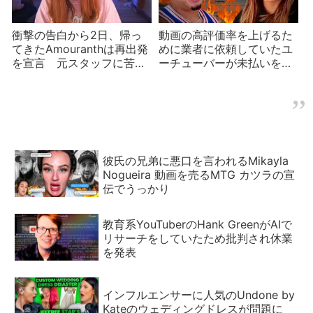
衝撃の告白から2日、帰っ
動画の高評価率を上げるた
てきたAmouranthは再出発
めに業者に依頼していたユ
を宣言 元スタッフに苦言
ーチューバーが未払いを暴
も？
露される
彼氏の兄弟に悪口を言われるMikayla
Nogueira 動画を売るMTG カツラの宣
伝でうっかり
教育系YouTuberのHank GreenがAIで
リサーチをしていたため批判され休業
を発表
インフルエンサーに人気のUndone by
Kateのウェディングドレスが問題に