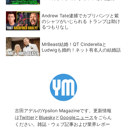
Andrew Tate逮捕でカプリパンツと紫
のシャツがいじられる トランプは助け
るつもりなし
MrBeast結婚！QT Cinderellaと
Ludwigも婚約！ネット有名人の結婚話
古田アデルのYpsilon Magazineです。更新情報
は
Twitter
と
Bluesky
と
Googleニュース
をごらん
ください。雑誌・ウェブ記事および業界レポー