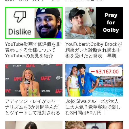
ブチャット……原因はど
れ？
YouTube動画で低評価を非
YouTuberのColby Brockが
表示にする仕様について
精巣ガンと診断され摘出手
YouTuberの意見を紹介
術を受けたと発表 早期発
見の重要さを訴える26歳
アディソン・レイがジャー
Jojo Siwaクルーズが大人
ナリズムを3か月間学んだ
に大人気？豪華客船で楽し
とツイートして批判される
む3日間は50万円！