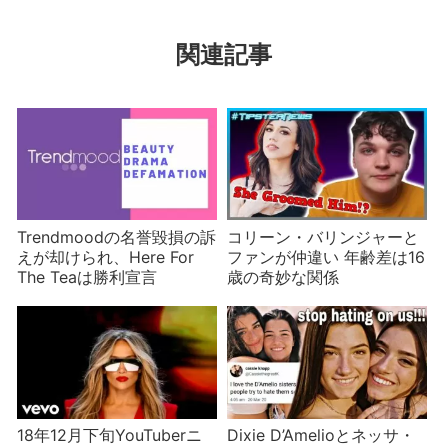
関連記事
Trendmoodの名誉毀損の訴
コリーン・バリンジャーと
えが却けられ、Here For
ファンが仲違い 年齢差は16
The Teaは勝利宣言
歳の奇妙な関係
18年12月下旬YouTuberニ
Dixie D’Amelioとネッサ・