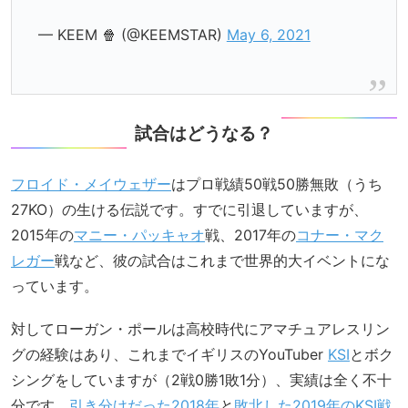
— KEEM 🍿 (@KEEMSTAR)
May 6, 2021
試合はどうなる？
フロイド・メイウェザー
はプロ戦績50戦50勝無敗（うち
27KO）の生ける伝説です。すでに引退していますが、
2015年の
マニー・パッキャオ
戦、2017年の
コナー・マク
レガー
戦など、彼の試合はこれまで世界的大イベントにな
っています。
対してローガン・ポールは高校時代にアマチュアレスリン
グの経験はあり、これまでイギリスのYouTuber
KSI
とボク
シングをしていますが（2戦0勝1敗1分）、実績は全く不十
分です。
引き分けだった2018年
と
敗北した2019年のKSI戦