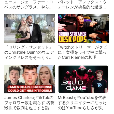
ュース ジェニファー・ロ
バレット、アレックス・ウ
ペスのサングラス、やらせ
ォーレンが挑発的な過激フ
発覚？セコい美容YouTuber
ァッションを披露 夏に向
など
けて開放的に？
『セリング・サンセット』
Twitchストリーマーがクビ
のChristine Quinnのウェデ
に！実弾をライブ中に撃っ
ィングドレスをそっくりい
たCarl Riemerの釈明
ただきたいトリシャ・ペイ
タス？
James CharlesがTikTokの
MrBeastがYouTubeを代表
フォロワー数を減らす 名誉
するクリエイターになった
毀損で裁判を起こすと話す
のはYouTubeらしさが失わ
が…疑惑は消えず
れたことの象徴