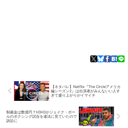
【ネタバレ】Netflix『The Circleアメリカ
編シーズン2』は出演者がみんないい人す
ぎて盛り上がりがイマイチ
制裁金は数億円？H3H3がジェイク・ポー
ルのボクシング試合を違法に見ていたので
訴訟に