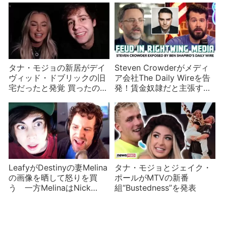
タナ・モジョの新居がデイ
Steven Crowderがメディ
ヴィッド・ドブリックの旧
ア会社The Daily Wireを告
宅だったと発覚 買ったのか
発！賃金奴隷だと主張する
借りたのかあやふやなタナ
が65億円？金目当ての内紛
か
LeafyがDestinyの妻Melina
タナ・モジョとジェイク・
の画像を晒して怒りを買
ポールがMTVの新番
う 一方MelinaはNick
組“Bustedness”を発表
Fuentesといちゃいちゃ