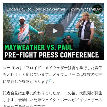
Logan Paul to Floyd Mayweather: "I know what you did to your wife"
ローガンは「フロイド・メイウェザーは妻を暴行した責任
をとれ！」と応じています。メイウェザーには複数の女性
1
に暴行した疑惑があります
。
記者会見は無事に終わりましたが、その後、大乱闘が発生
します。会場にいた弟ジェイク・ポールがメイウェザーの
キャップを奪ったのです。