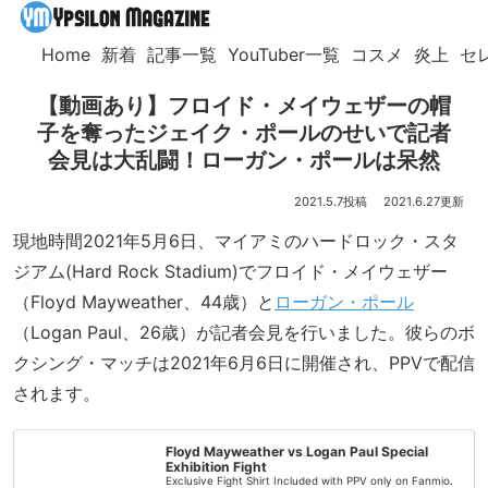
Home
新着
記事一覧
YouTuber一覧
コスメ
炎上
セ
【動画あり】フロイド・メイウェザーの帽
子を奪ったジェイク・ポールのせいで記者
会見は大乱闘！ローガン・ポールは呆然
2021.5.7
2021.6.27
現地時間2021年5月6日、マイアミのハードロック・スタ
ジアム(Hard Rock Stadium)でフロイド・メイウェザー
（Floyd Mayweather、44歳）と
ローガン・ポール
（Logan Paul、26歳）が記者会見を行いました。彼らのボ
クシング・マッチは2021年6月6日に開催され、PPVで配信
されます。
Floyd Mayweather vs Logan Paul Special
Exhibition Fight
Exclusive Fight Shirt Included with PPV only on Fanmio.