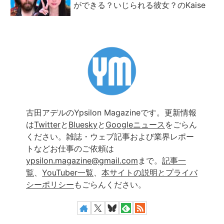
ができる？いじられる彼女？のKaise
古田アデルのYpsilon Magazineです。更新情報
は
Twitter
と
Bluesky
と
Googleニュース
をごらん
ください。雑誌・ウェブ記事および業界レポー
トなどお仕事のご依頼は
ypsilon.magazine@gmail.com
まで。
記事一
覧
、
YouTuber一覧
、
本サイトの説明とプライバ
シーポリシー
もごらんください。