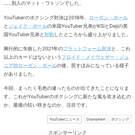
……別人のマット・ワトソンでした。
YouTuberのボクシング対決は2018年、
ローガン・ポール
と
ジェイク・ポール
の米国YouTuber兄弟がKSIとDejiの英
国YouTuber兄弟と
対戦
したところから盛り上がりました。
興行的に失敗した2021年の
プラットフォーム対決
と、これ
以上のカードはないという
フロイド・メイウェザー・ジュ
ニア対ローガン・ポール
の後、尻すぼみになっている様子
がありました。
今回、まったく毛色の違ったものが出てきたことになりま
す。これがYouTuberのボクシングに新たな風を吹き込むの
か、最後の狂い咲きなのか、注目です。
YouTuberニュース
DramaAlert
ボクシング
スポンサーリンク