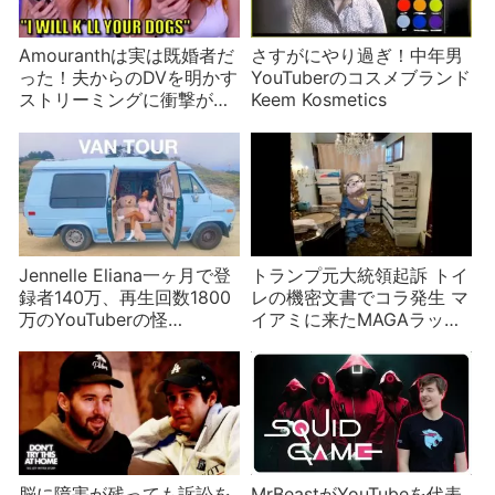
Amouranthは実は既婚者だ
さすがにやり過ぎ！中年男
った！夫からのDVを明かす
YouTuberのコスメブランド
ストリーミングに衝撃が走
Keem Kosmetics
る
Jennelle Eliana一ヶ月で登
トランプ元大統領起訴 トイ
録者140万、再生回数1800
レの機密文書でコラ発生 マ
万のYouTuberの怪
イアミに来たMAGAラッパ
#VanLife
ーとO. J. シンプソンの見解
脳に障害が残っても訴訟を
MrBeastがYouTubeを代表