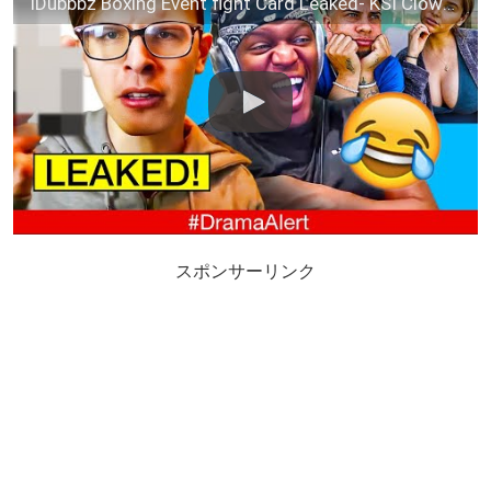
iDubbbz Boxing Event fight Card Leaked- KSI Clowns Ace Family – Kanye Banned? – Niko vs Russia !
スポンサーリンク