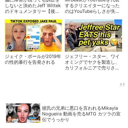
しないと決めたJeff Wittek
するクリエイターになった
のドキュメンタリー【後
のはYouTubeらしさが失わ
編】
れたことの象徴
ジェイク・ポールが2019年
ジェフリー・スター、ワイ
の性的暴行を告発される
オミングでヤクを製造し、
カリフォルニアで売りさば
く
彼氏の兄弟に悪口を言われるMikayla
Nogueira 動画を売るMTG カツラの宣
伝でうっかり