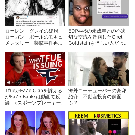
ローレン・グレイの破局、
EDP445の未成年との不適
ローガン・ポールのモキュ
切な交流を暴露したChet
メンタリー、襲撃事件再び
Goldsteinも怪しい人だっ
などYouTuberニュース
た 同じ穴の狢か
TfueがFaZe Clanを訴える
海外ユーチューバーの豪邸
がFaZe Banksは動画で反
紹介 不動産投資の側面
論 eスポーツプレーヤー
も？
の確執