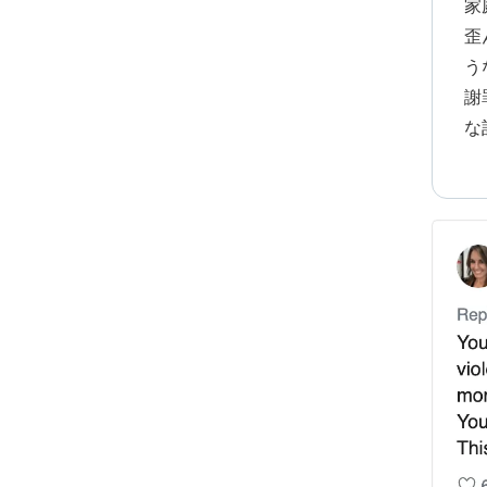
家
歪
う
謝
な