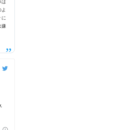
鼻は
のよ
々に
は嫌