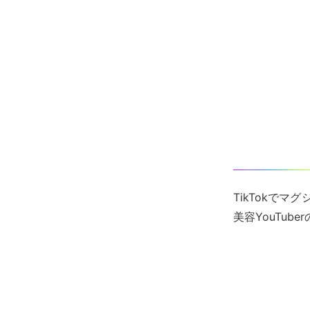
TikTokで
美容YouTuber