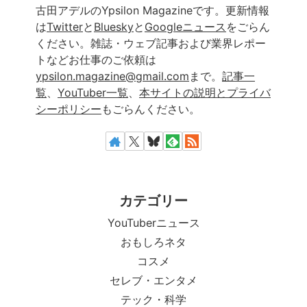
古田アデルのYpsilon Magazineです。更新情報
は
Twitter
と
Bluesky
と
Googleニュース
をごらん
ください。雑誌・ウェブ記事および業界レポー
トなどお仕事のご依頼は
ypsilon.magazine@gmail.com
まで。
記事一
覧
、
YouTuber一覧
、
本サイトの説明とプライバ
シーポリシー
もごらんください。
カテゴリー
YouTuberニュース
おもしろネタ
コスメ
セレブ・エンタメ
テック・科学