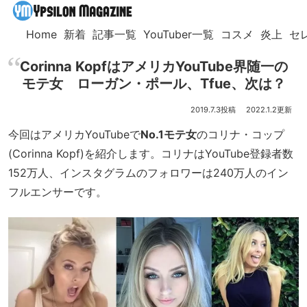
Home
新着
記事一覧
YouTuber一覧
コスメ
炎上
セ
Corinna KopfはアメリカYouTube界随一の
モテ女 ローガン・ポール、Tfue、次は？
2019.7.3
2022.1.2
今回はアメリカYouTubeで
No.1モテ女
のコリナ・コップ
(Corinna Kopf)を紹介します。コリナはYouTube登録者数
152万人、インスタグラムのフォロワーは240万人のイン
フルエンサーです。