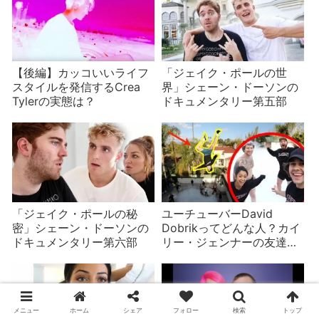
【後編】カッコいいライフ
「ジェイク・ポールの世
スタイルを発信するCrea
界」シェーン・ドーソンの
Tylerの実態は？
ドキュメンタリー第五部
「ジェイク・ポールの秘
ユーチューバーDavid
密」シェーン・ドーソンの
Dobrikってどんな人？カイ
ドキュメンタリー第六部
リー・ジェンナーの友達で
Vlog Squadのリーダー
メニュー
ホーム
シェア
フォロー
検索
トップ