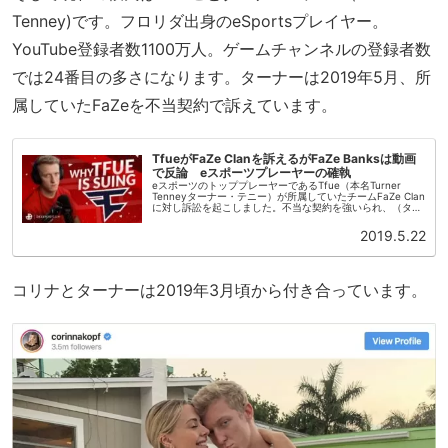
Tenney)です。フロリダ出身のeSportsプレイヤー。
YouTube登録者数1100万人。ゲームチャンネルの登録者数
では24番目の多さになります。ターナーは2019年5月、所
属していたFaZeを不当契約で訴えています。
TfueがFaZe Clanを訴えるがFaZe Banksは動画
で反論 eスポーツプレーヤーの確執
eスポーツのトッププレーヤーであるTfue（本名Turner
Tenneyターナー・テニー）が所属していたチームFaZe Clan
に対し訴訟を起こしました。不当な契約を強いられ、（ター
ナーが未成年の時）飲酒や違法ギャンブルをするようにそそ
の...
2019.5.22
コリナとターナーは2019年3月頃から付き合っています。