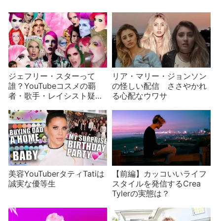
ジェフリー・スターって
リア・マリー・ジョンソン
誰？YouTubeコスメの覇
の怪しい配信 ささやかれ
者・歌手・レイシスト疑
る心配なウワサ
惑・炎上まで
美容YouTuberタティTatiは
【前編】カッコいいライフ
誠実な優等生
スタイルを発信するCrea
Tylerの実態は？