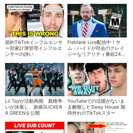
る？
金繰りが怪しかったが
節約TikTokインフルエンサ
Fishtank Live配信中！サ
ー対家計簿管理インフルエ
ム・ハイドが司会のクレイ
ンサーの諍い
ジーなリアリティ番組24時
間6週間
Lil Tayが活動再開 親権争
YouTubeでの活躍がないま
いが決着し、新曲SUCKER
ま解散したSway House 期
4 GREENを公開
待外れのTikTokスター