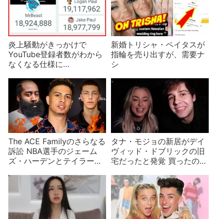
炎上騒動がきっかけで
新婚トリシャ・ペイタスが
YouTube登録者数がわから
指輪を売り出すが、需要ナ
なくなる仕様に
シ
#SaveSocialBlade
The ACE Familyのさらなる
タナ・モジョの新居がデイ
訴訟 NBA選手のジェーム
ヴィッド・ドブリックの旧
ズ・ハーデンとテイラー・
宅だったと発覚 買ったのか
ホールダーに
借りたのかあやふやなタナ