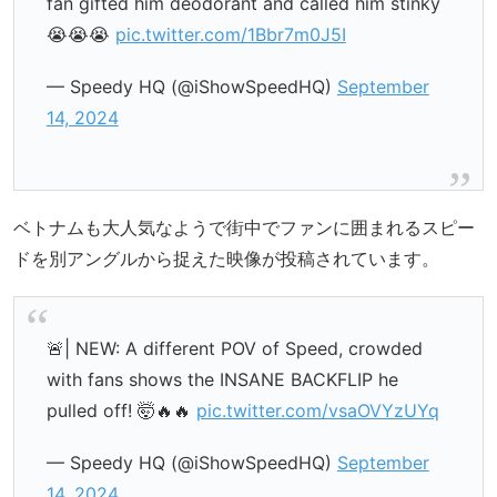
fan gifted him deodorant and called him stinky
😭😭😭
pic.twitter.com/1Bbr7m0J5I
— Speedy HQ (@iShowSpeedHQ)
September
14, 2024
ベトナムも大人気なようで街中でファンに囲まれるスピー
ドを別アングルから捉えた映像が投稿されています。
🚨| NEW: A different POV of Speed, crowded
with fans shows the INSANE BACKFLIP he
pulled off! 🤯🔥🔥
pic.twitter.com/vsaOVYzUYq
— Speedy HQ (@iShowSpeedHQ)
September
14, 2024