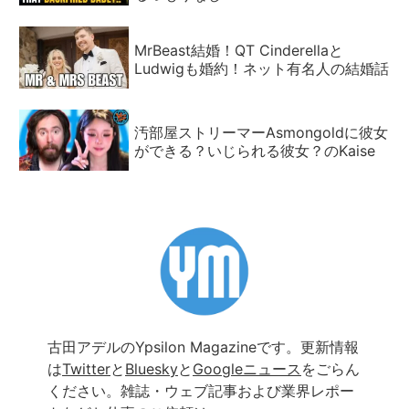
MrBeast結婚！QT Cinderellaと
Ludwigも婚約！ネット有名人の結婚話
汚部屋ストリーマーAsmongoldに彼女
ができる？いじられる彼女？のKaise
古田アデルのYpsilon Magazineです。更新情報
は
Twitter
と
Bluesky
と
Googleニュース
をごらん
ください。雑誌・ウェブ記事および業界レポー