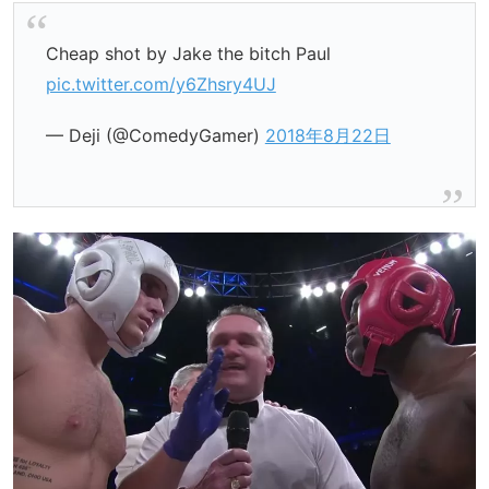
Cheap shot by Jake the bitch Paul
pic.twitter.com/y6Zhsry4UJ
— Deji (@ComedyGamer)
2018年8月22日