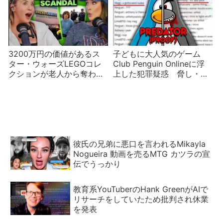
3200万円の価値があるス
子どもに大人気のゲーム
ター・ウォーズLEGOコレ
Club Penguin Onlineに浮
クションが老人から奪われ
上した犯罪疑惑 脅し・サ
る？騒動
イバー攻撃・アカウント乗
っ取り・児童虐待…
彼氏の兄弟に悪口を言われるMikayla
Nogueira 動画を売るMTG カツラの宣
伝でうっかり
教育系YouTuberのHank GreenがAIで
リサーチをしていたため批判され休業
を発表