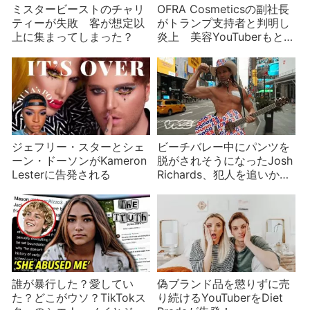
ミスタービーストのチャリ
OFRA Cosmeticsの副社長
ティーが失敗 客が想定以
がトランプ支持者と判明し
上に集まってしまった？
炎上 美容YouTuberもとば
っちりでTwitterアカウント
を消す
ジェフリー・スターとシェ
ビーチバレー中にパンツを
ーン・ドーソンがKameron
脱がされそうになったJosh
Lesterに告発される
Richards、犯人を追いかけ
てボコる ついでにパンツ
を脱がされそうになった別
の有名人の話も
誰が暴行した？愛してい
偽ブランド品を懲りずに売
た？どこがウソ？TikTokス
り続けるYouTuberをDiet