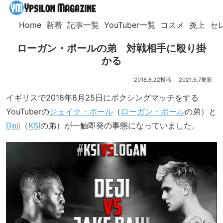
Home
新着
記事一覧
YouTuber一覧
コスメ
炎上
セ
ローガン・ポールの弟 対戦相手に殴り掛
かる
2018.8.22
2021.5.7
イギリスで2018年8月25日にボクシングマッチをする
YouTuberの
ジェイク・ポール
（
ローガン・ポール
の弟）と
Deji
（
KSI
の弟）が一触即発の事態になっていました。