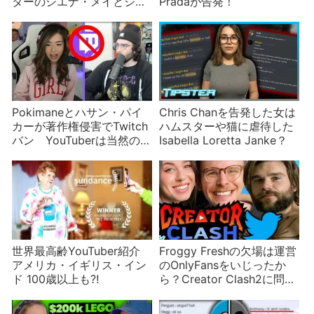
ターのシエナ・メイとジャ
Pradaが告発！
ック・ライトの炎上騒動は
疑問だらけ
Pokimaneとハサン・パイ
Chris Chanを告発した女は
カーが著作権侵害でTwitch
ハムスターや猫に虐待した
バン YouTuberは当然の報
Isabella Loretta Janke？
いと笑う
世界最高齢YouTuber紹介
Froggy Freshの欠場は運営
アメリカ・イギリス・イン
のOnlyFansをいじったか
ド 100歳以上も⁈
ら？Creator Clash2に問題
が