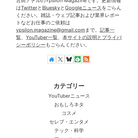
古田アデルのYpsilon Magazineです。更新情報
は
Twitter
と
Bluesky
と
Googleニュース
をごらん
ください。雑誌・ウェブ記事および業界レポー
トなどお仕事のご依頼は
ypsilon.magazine@gmail.com
まで。
記事一
覧
、
YouTuber一覧
、
本サイトの説明とプライバ
シーポリシー
もごらんください。
カテゴリー
YouTuberニュース
おもしろネタ
コスメ
セレブ・エンタメ
テック・科学