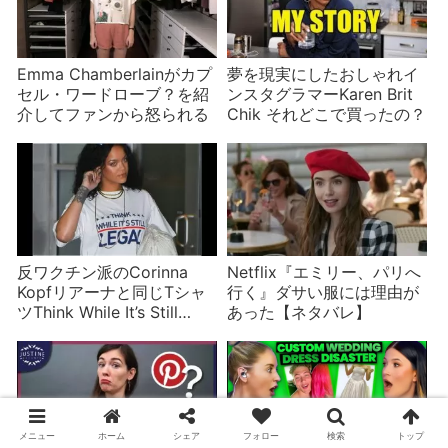
Emma Chamberlainがカプ
夢を現実にしたおしゃれイ
セル・ワードローブ？を紹
ンスタグラマーKaren Brit
介してファンから怒られる
Chik それどこで買ったの？
反ワクチン派のCorinna
Netflix『エミリー、パリへ
Kopfリアーナと同じTシャ
行く』ダサい服には理由が
ツThink While It’s Still
あった【ネタバレ】
Legalを着用して炎上
メニュー
ホーム
シェア
フォロー
検索
トップ