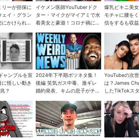
ミリーが担保に
イケメン医師YouTuberドク
爆乳ビキニ美
ウェイ・グラン
ター・マイクがマイアミで水
モチャに腰を
売にかけられ
着美女と豪遊！コロナ禍にお
信をするも収
前もか
る Amouran
Twitchは新
sがギャンブルを宣
2024年下半期ボツネタ集！
YouTubeの
後に怪しい動き
後編 笑気ガス中毒、激ギレ
は？James Ch
予兆？
婚約発表、キムの息子がチャ
したTikTok
ンネル削除など