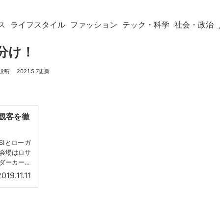
ス
ライフスタイル
ファッション
テック・科学
社会・政治
分け！
2021.5.7
と観客を徹
SIとローガ
会場はロサ
ダーカード
2019.11.11