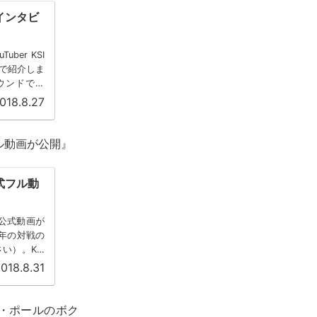
インタビ
ber KSI
で紹介しま
ウンドで、
018.8.27
ル動画が公開』
式フル動
の公式動画が
8年の対戦の
い）。KSI
018.8.31
ン・ポールのボク