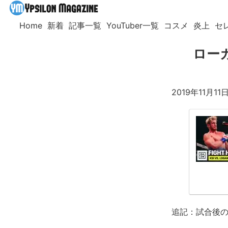
Home
新着
記事一覧
YouTuber一覧
コスメ
炎上
セ
ロー
2019年11月
追記：試合後