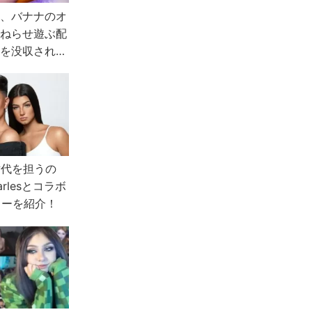
女、バナナのオ
くねらせ遊ぶ配
益を没収され
thの激怒に
カテゴリを創設
次世代を担うの
arlesとコラボ
スターを紹介！