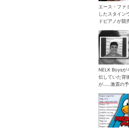
エース・ファ
したスタイン
ドピアノが競
る？
NELK Boy
伝していた背
が……激震の