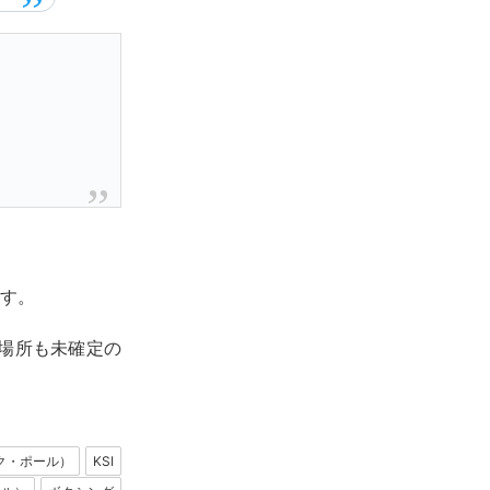
ます。
催場所も未確定の
ェイク・ポール）
KSI