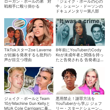
ローガン・ポールの弟 対
「ジェイク・ポールの心の
戦相手に殴り掛かる
中」シェーン・ドーソンの
ドキュメンタリー第八部
TikTokスターZoe Laverne
8年前にYouTuberのCody
が妊娠を発表するも批判の
Koが未成年者と関係を持っ
声が目立つ理由
たと告発される 告発者は炎
上系YouTuber
ジェイク・ポールとTeam
悪用禁止！謝罪方法を
10がMachine Gun Kellyと
YouTuberから学ぶ ジェフ
MUA Cole Carriganに暴露
リー・スターとシェーン・