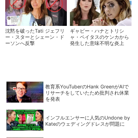
沈黙を破ったTati ジェフリ
ギャビー・ハナとトリシ
ー・スターとシェーン・ド
ャ・ペイタスのケンカから
ーソンへ反撃
発生した意味不明な炎上
教育系YouTuberのHank GreenがAIで
リサーチをしていたため批判され休業
を発表
インフルエンサーに人気のUndone by
Kateのウェディングドレスが問題に