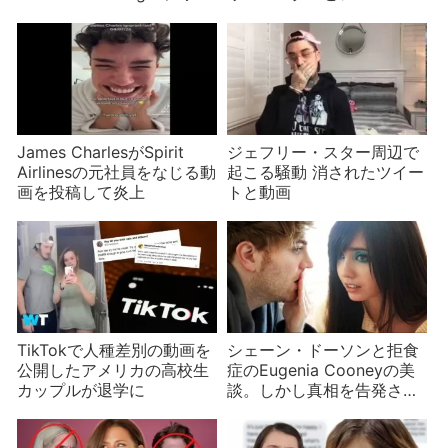
される
ドーソン編
James CharlesがSpirit
ジェフリー・スター周辺で
Airlinesの元社員をなじる動
起こる騒動 消されたツイー
画を投稿して炎上
トと動画
TikTokで人種差別の動画を
シェーン・ドーソンと拒食
公開したアメリカの高校生
症のEugenia Cooneyの美
カップルが退学に
談。しかし真相を告発され
る事態に発展