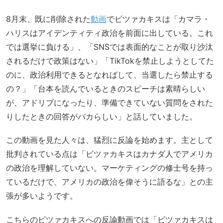
8月末、既に削除された
動画
でビツァカキスは「カマラ・
ハリスはアイデンティティ政治を前面に出している。これ
では選挙に負ける」、「SNSでは表面的なことが取り沙汰
されるだけで政策はない」「TikTokを禁止しようとしてた
のに、政治利用できるとなればして、当選したら禁止する
の？」「台本を読んでいるときのスピーチは素晴らしい
が、アドリブになったり、準備できていない質問をされた
りしたときの回答がバカらしい」と話していました。
この動画を見た人々は、猛烈に反論を始めます。主として
批判されている点は「ビツァカキスはカナダ人でアメリカ
の政治を理解していない。マーケティングの修士号を持っ
ているだけで、アメリカの政治を偉そうに語るな」との主
張が多いようです。
こちらのビツァカキスへの反論動画では「ビツァカキスは