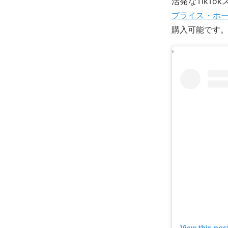
活発なTikT
ブライス・ホ
購入可能です
'
View this pos