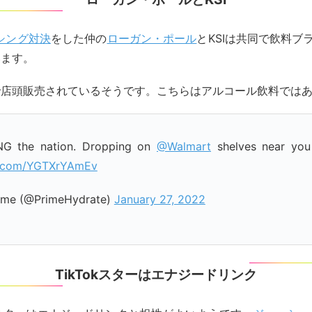
シング対決
をした仲の
ローガン・ポール
とKSIは共同で飲料ブラ
います。
で店頭販売されているそうです。こちらはアルコール飲料では
G the nation. Dropping on
@Walmart
shelves near you 
er.com/YGTXrYAmEv
ime (@PrimeHydrate)
January 27, 2022
TikTokスターはエナジードリンク