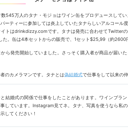
登録者数545万人のタナ・モジョはワイン缶をプロデュースして
パーティーに参加しては炎上していたタナらしいアルコール度
トはdrinkdizzy.comです。タナは発売に合わせてTwitterの
した。缶は4本セットからの販売で、1セット$25,99（約260
16日から発売開始していました。さっそく購入者が商品が届いた
入者のカメラマンです。タナとは
偽結婚式
で仕事をして以来の
ナと結婚式の関係で仕事をしたことがあります。ワインブラン
事しています。Instagram見てネ。タナ、写真を使うなら私
表示してください！