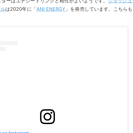
okスターはエナジードリンクと相性がよいようです。
ジョッシュ
ール
は2020年に「
ANI ENERGY
」を発売しています。こちらも
。
t on Instagram