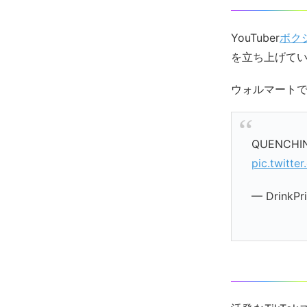
YouTuber
ボク
を立ち上げて
ウォルマート
QUENCHIN
pic.twitt
— DrinkPr