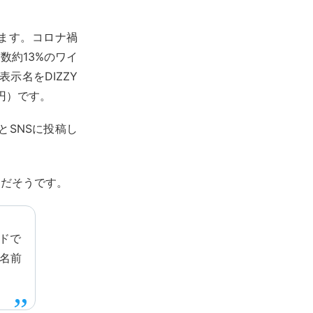
います。コロナ禍
数約13%のワイ
表示名をDIZZY
0円）です。
とSNSに投稿し
仲だそうです。
ドで
の名前