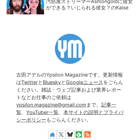
汚部屋ストリーマーAsmongoldに彼女
ができる？いじられる彼女？のKaise
古田アデルのYpsilon Magazineです。更新情報
は
Twitter
と
Bluesky
と
Googleニュース
をごらん
ください。雑誌・ウェブ記事および業界レポー
トなどお仕事のご依頼は
ypsilon.magazine@gmail.com
まで。
記事一
覧
、
YouTuber一覧
、
本サイトの説明とプライバ
シーポリシー
もごらんください。