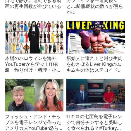
自宅で静かに運動できる動
カフェインを一週間抜く
画の再生回数が伸びている
と‥‥離脱症状の数々が明ら
かに
本場のハロウィンを海外
原始人に還れ！と叫び生肉
YouTuberから学ぶ！⑴衣
をむさぼるLiver Kingのム
装・飾り付け・料理・小物
キムキの体はステロイド漬
編
けだったことが暴露される
フィッシュ・アンド・チッ
11キロの七面鳥を電子レン
プスを電子レンジで作った
ジで何分チンすると美味し
アメリカ人YouTuber怒られ
く食べられる？#Turkey