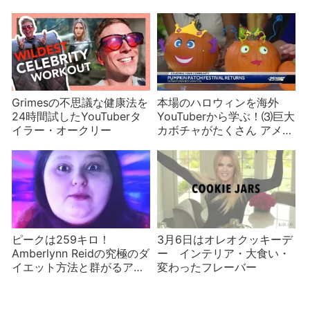
る
Challenge
Grimesの不思議な健康法を
本場のハロウィンを海外
24時間試したYouTuberタ
YouTuberから学ぶ！⑶巨大
イラー・オークリー
カボチャがたくさん アメリ
カのカボチャ祭り
ピークは259キロ！
3月6日はオレオクッキーデ
Amberlynn Reidの究極のダ
ー インテリア・大食い・
イエット方法と群がるアン
変わったフレーバー
チ