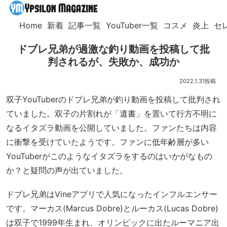
Home
新着
記事一覧
YouTuber一覧
コスメ
炎上
セ
ドブレ兄弟が過激な釣り動画を投稿して批
判されるが、失敗か、成功か
2022.1.31
双子YouTuberのドブレ兄弟が釣り動画を投稿して批判され
ていました。双子の片割れが「遺書」を置いて行方不明に
なるイタズラ動画を公開していました。ファンたちは内容
に衝撃を受けていたようです。ファンに低年齢層が多い
YouTuberがこのようなイタズラをするのはいかがなもの
か？と疑問の声が出ていました。
ドブレ兄弟はVineアプリで人気になったインフルエンサー
です。マーカス(Marcus Dobre)とルーカス(Lucas Dobre)
は双子で1999年生まれ、オリンピックに出たルーマニア出