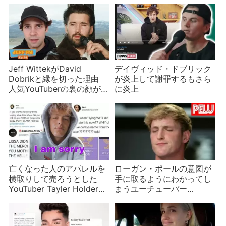
Jeff WittekがDavid
デイヴィッド・ドブリック
Dobrikと縁を切った理由
が炎上して謝罪するもさら
人気YouTuberの裏の顔が暴
に炎上
露される【後編】
亡くなった人のアパレルを
ローガン・ポールの意図が
横取りして売ろうとした
手に取るようにわかってし
YouTuber Tayler Holder誤
まうユーチューバー
解だった？
PewDiePie