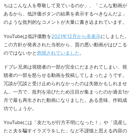
ちはこんな人を尊敬して見ているのか」、「こんな動画が
あるから、低評価ボタンの結果を表示するべきなんだよ」
のような批判的なコメントが大量に書き込まれています。
YouTubeは低評価数を
2021年12月から非表示
にしました。
この方針が発表された当初から、質の悪い動画がはびこる
のではないかと
危惧されていました
。
ドブレ兄弟は視聴者の一部が完全にだまされてしまい、視
聴者の一部を怒らせる動画を投稿してしまったようです。
冗談が冗談と受け止められなかったのは失敗かもしれませ
ん。一方で、批判を浴びたため注目が集まったのか過去1か
月で最も再生された動画になりました。ある意味、作戦成
功でしょうか。
YouTubeには「友だちが行方不明になった！」や「流産し
たと夫を騙すイラズラをした」など不謹慎と思える内容の