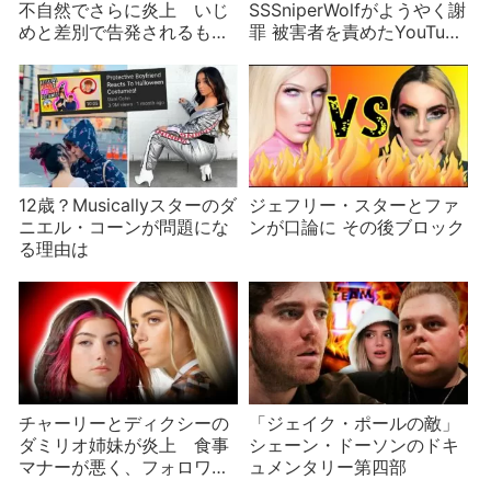
不自然でさらに炎上 いじ
SSSniperWolfがようやく謝
めと差別で告発されるも反
罪 被害者を責めたYouTube
省能力なし？
の発言に批判殺到
12歳？Musicallyスターのダ
ジェフリー・スターとファ
ニエル・コーンが問題にな
ンが口論に その後ブロック
る理由は
チャーリーとディクシーの
「ジェイク・ポールの敵」
ダミリオ姉妹が炎上 食事
シェーン・ドーソンのドキ
マナーが悪く、フォロワー
ュメンタリー第四部
数に不満？