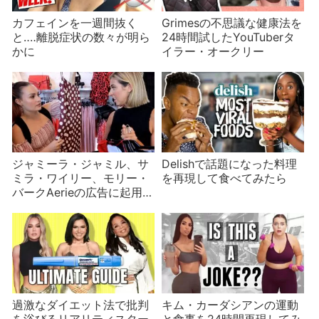
カフェインを一週間抜く
Grimesの不思議な健康法を
と‥‥離脱症状の数々が明ら
24時間試したYouTuberタ
かに
イラー・オークリー
ジャミーラ・ジャミル、サ
Delishで話題になった料理
ミラ・ワイリー、モリー・
を再現して食べてみたら
バークAerieの広告に起用さ
れる
過激なダイエット法で批判
キム・カーダシアンの運動