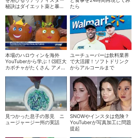
を浴びるリアリティスター
と食事を24時間再現してみ
秘訣はダイエット薬と暴露
たら
される？
本場のハロウィンを海外
ユーチューバーは飲料業界
YouTuberから学ぶ！⑶巨大
で大活躍！ソフトドリンク
カボチャがたくさん アメリ
からアルコールまで
カのカボチャ祭り
見つかった息子の形見 ニ
SNOWやインスタは危険？
ュージャージー州の実話
YouTuberが写真加工に問題
提起