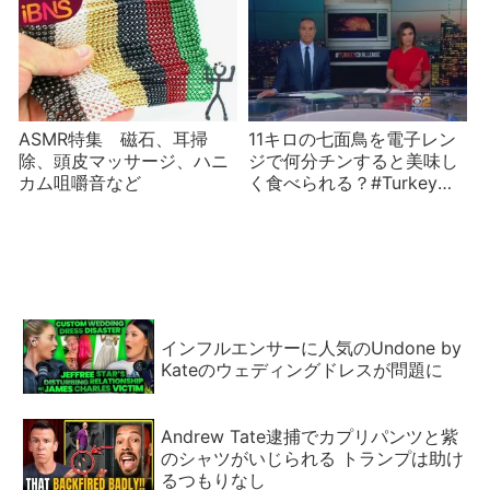
ASMR特集 磁石、耳掃
11キロの七面鳥を電子レン
除、頭皮マッサージ、ハニ
ジで何分チンすると美味し
カム咀嚼音など
く食べられる？#Turkey
Challenge
インフルエンサーに人気のUndone by
Kateのウェディングドレスが問題に
Andrew Tate逮捕でカプリパンツと紫
のシャツがいじられる トランプは助け
るつもりなし