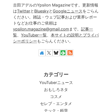
古田アデルのYpsilon Magazineです。更新情報
は
Twitter
と
Bluesky
と
Googleニュース
をごらん
ください。雑誌・ウェブ記事および業界レポー
トなどお仕事のご依頼は
ypsilon.magazine@gmail.com
まで。
記事一
覧
、
YouTuber一覧
、
本サイトの説明とプライバ
シーポリシー
もごらんください。
カテゴリー
YouTuberニュース
おもしろネタ
コスメ
セレブ・エンタメ
テック・科学