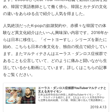
め、韓国で英語教師として働く傍ら、韓国とカナダの文化
の違いをあらゆる点で紹介し人気を得ました。
人気絶頂だったK-popの奴隷契約や、赤裸々な韓国での体
験など異文化紹介はたいへん興味深い内容です。2016年か
らは日本に移住し、「イートヨーすし」シリーズを新たに
始め、こちらも日本の食文化を、独自の視点で紹介してい
ます。またマルティナさんはエーラス・ダンロス症候群で
あることも公言していて、どのように痛みと闘いながら生
活しているかも動画にしています。詳しくはこちらの記事
をご覧ください。
エーラス・ダンロス症候群YouTuberマルティナと
支える夫サイモン
日本は吉祥寺在住の仲良し夫婦YouTuberサイモン・アン
ド・マルティナを紹介します。2人はトロント大学在学中か
ら交際を始め結婚。その後、韓国に移り住んで英語教師とし
て働きながらEat Your Kimchi（イートヨーキムチ、現在は
サイモ...
2019.4.13