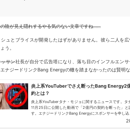
の陰が見え隠れするやる気のない文章ですね……
ョシュとブライスが開発したはずがありません。彼ら二人を広
しょう。
オッサン
社長が自分で広告塔になり、落ち目のインフルエンサ
エナジードリンクBang Energyの轍を踏まなかったのは賢明
炎上系YouTuberでさえ断ったBang Energy
約とは？
炎上系YouTuberタナ・モジョに関するニュースです。タナ
11月25日に公開した動画で「2億円の契約を断った」と
す。エナジードリンクBang Energyにスポンサーを申し
したが、断ったそうです。Bang...
2