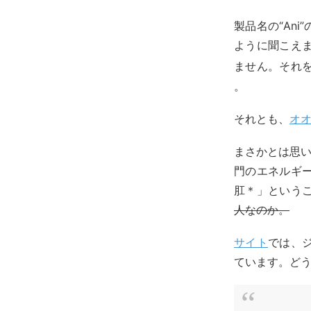
製品名の“An
ように聞こえま
ません。それ
。
それとも、
オ
まさかとは思
門のエネルギー
肛＊」という
人なのか。
サイト
では、
ています。ど