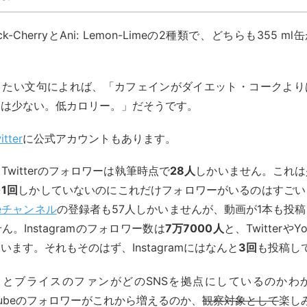
ack-CherryとAni: Lemon-Limeの2種類で、どちらも355 m
うたい文句によれば、「カフェインがダイエット・コークより
りは少ない。低カロリー。」だそうです。
itter
に公式アカウントもあります。
witterのフォロワーは執筆時点で
28人
しかいません。これは
を
1回
しかしていないのにこれだけフォロワーがいるのはすごい
beチャンネル
の登録者も57人しかいませんが、動画が1本も投
。Instagramのフォロワー数は
7万7000人
と、Twitterや
います。それもそのはず、Instagramにはなんと
3回
も投稿し
ュとブライスのファンがどのSNSを拠点にしているのかわ
YouTubeのフォロワーがこれから増えるのか、
観察対象として
楽し