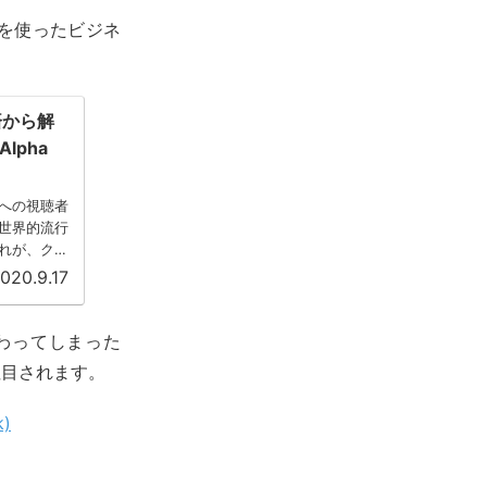
ーを使ったビジネ
済から解
Alpha
への視聴者
世界的流行
れが、クリ
..
020.9.17
終わってしまった
注目されます。
k)