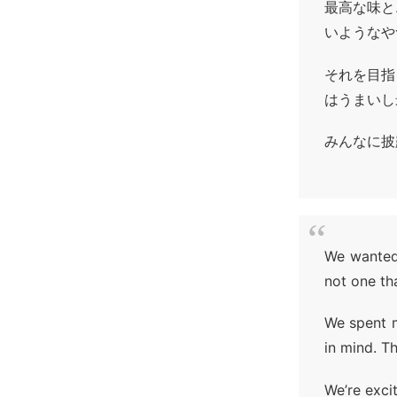
最高な味と
いようなや
それを目指
はうまいし
みんなに披
We wanted
not one th
We spent m
in mind. T
We’re excit