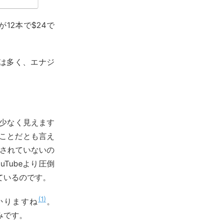
l缶が12本で$24で
は多く、エナジ
少なく見えます
ことだとも言え
稿されていないの
YouTubeより圧倒
ているのです。
1
かりますね
。
みです。