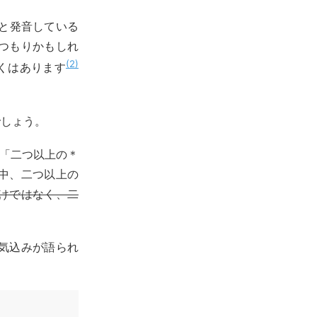
」と発音している
のつもりかもしれ
2
くはあります
でしょう。
yは「二つ以上の＊
日中、二つ以上の
けではなく、二
気込みが語られ