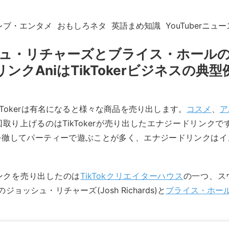
レブ・エンタメ
おもしろネタ
英語まめ知識
YouTuberニュー
ュ・リチャーズとブライス・ホール
リンクAniはTikTokerビジネスの典型
やTikTokerは有名になると様々な商品を売り出します。
コスメ
、
ア
取り上げるのはTikTokerが売り出したエナジードリンクです。Y
rも夜を徹してパーティーで遊ぶことが多く、エナジードリンクは
ンクを売り出したのは
TikTokクリエイターハウス
の一つ、ス
e)のジョッシュ・リチャーズ(Josh Richards)と
ブライス・ホー