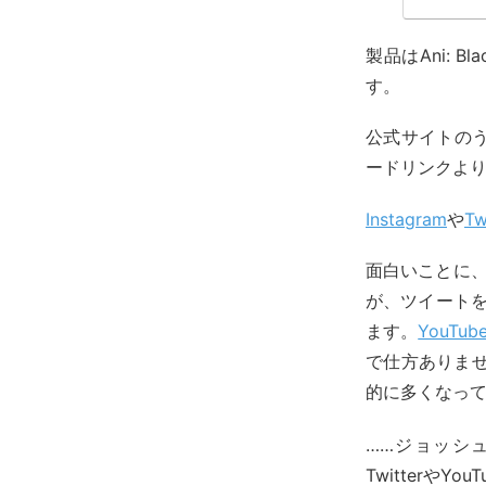
製品はAni: Bl
す。
公式サイトの
ードリンクよ
Instagram
や
Tw
面白いことに、T
が、ツイート
ます。
YouTu
で仕方ありません
的に多くなって
……ジョッシ
Twitterや