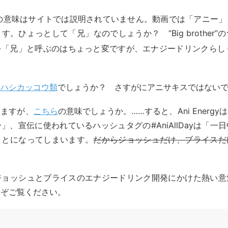
i”の意味はサイトでは説明されていません。動画では「アニー
す。ひょっとして「兄」なのでしょうか？ “Big brother”
を「兄」と呼ぶのはちょっと変ですが、エナジードリンクらし
オハシカッコウ類
でしょうか？ さすがにアニサキスではない
いますが、
こちら
の意味でしょうか。……すると、Ani Energ
」、宣伝に使われているハッシュタグの#AniAllDayは「一
ことになってしまいます。
だからジョッシュだけ、ブライスだ
ジョッシュとブライスのエナジードリンク開発にかけた熱い意
うぞご覧ください。