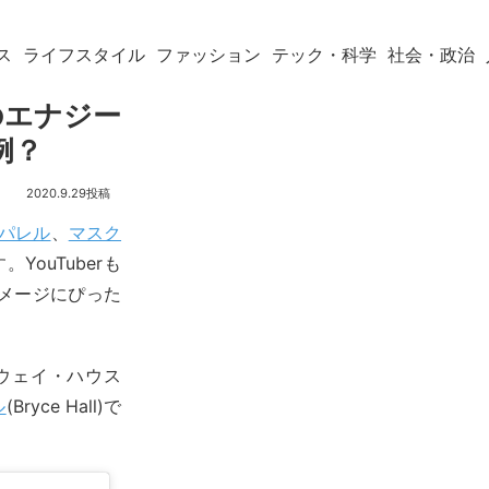
ス
ライフスタイル
ファッション
テック・科学
社会・政治
のエナジー
例？
2020.9.29
パレル
、
マスク
ouTuberも
イメージにぴった
ウェイ・ハウス
ル
(Bryce Hall)で