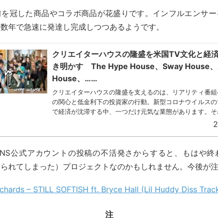
rの名前を冠した商品やコラボ商品が花盛りです。インフルエンサ
こ数年で急速に発達し完成しつつあるようです。
クリエイターハウスの隆盛を米国TV文化と経
き明かす The Hype House、Sway House、
House、……
クリエイターハウスの隆盛を支えるのは、リアリティ番組
の関心と低金利下の投資家の行動。新型コロナウイルスの
で経済が沈滞する中、一つだけ元気な業態があります。そ
エイターハウスです。本記事では、クリエイターハウスとは.
2
rgyのSNS公式アカウントの投稿の不活発さからすると、もはや
けられてしまった）プロジェクトなのかもしれません。今後が
chards – STILL SOFTISH ft. Bryce Hall (Lil Huddy Diss Trac
注