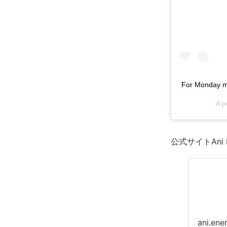
For Monday mo
A p
公式サイトAni
ani.ene