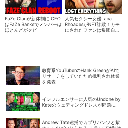
FaZe Clanが新体制に CEO
人気セクシー女優Lana
はFaZe Banksでメンバーは
RhoadesがNFT詐欺！カモ
ほとんどがクビ
にされたファンは集団自己
欺瞞に陥る
教育系YouTuberのHank GreenがAIで
リサーチをしていたため批判され休業
を発表
インフルエンサーに人気のUndone by
Kateのウェディングドレスが問題に
Andrew Tate逮捕でカプリパンツと紫
のシャツがいじられる トランプは助け