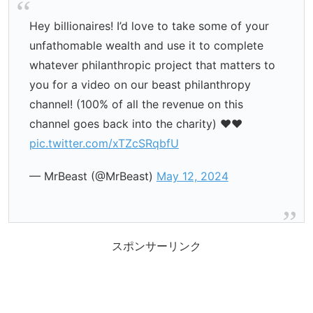
Hey billionaires! I’d love to take some of your
unfathomable wealth and use it to complete
whatever philanthropic project that matters to
you for a video on our beast philanthropy
channel! (100% of all the revenue on this
channel goes back into the charity) ❤️❤️
pic.twitter.com/xTZcSRqbfU
— MrBeast (@MrBeast)
May 12, 2024
スポンサーリンク