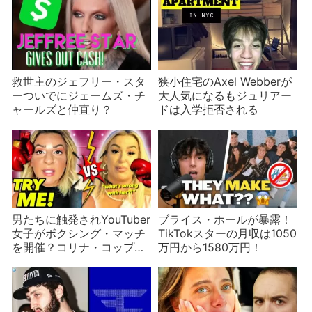
救世主のジェフリー・スタ
狭小住宅のAxel Webberが
ーついでにジェームズ・チ
大人気になるもジュリアー
ャールズと仲直り？
ドは入学拒否される
男たちに触発されYouTuber
ブライス・ホールが暴露！
女子がボクシング・マッチ
TikTokスターの月収は1050
を開催？コリナ・コップ、
万円から1580万円！
タナ・モジョ、ギャビー・
ハナなどが名乗りを上げる