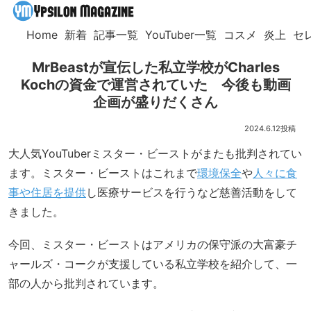
Home
新着
記事一覧
YouTuber一覧
コスメ
炎上
セ
MrBeastが宣伝した私立学校がCharles
Kochの資金で運営されていた 今後も動画
企画が盛りだくさん
2024.6.12
大人気YouTuberミスター・ビーストがまたも批判されてい
ます。ミスター・ビーストはこれまで
環境保全
や
人々に食
事や住居を提供
し医療サービスを行うなど慈善活動をして
きました。
今回、ミスター・ビーストはアメリカの保守派の大富豪チ
ャールズ・コークが支援している私立学校を紹介して、一
部の人から批判されています。