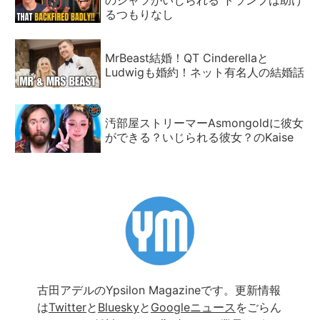
るつもりなし
MrBeast結婚！QT Cinderellaと
Ludwigも婚約！ネット有名人の結婚話
汚部屋ストリーマーAsmongoldに彼女
ができる？いじられる彼女？のKaise
古田アデルのYpsilon Magazineです。更新情報
は
Twitter
と
Bluesky
と
Googleニュース
をごらん