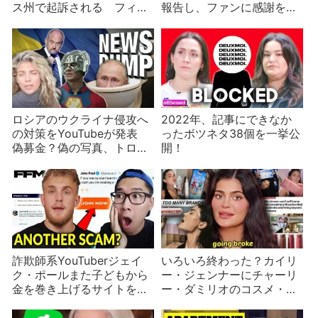
ス州で起訴される フィッ
報告し、ファンに感謝を述
トネスYouTuberブームの後
べる
始末
ロシアのウクライナ侵攻へ
2022年、記事にできなか
の対策をYouTubeが発表
ったボツネタ38個を一挙公
偽募金？偽の写真、トロー
開！
ル、AnnaLynne McCordは
プーチンの母
詐欺師系YouTuberジェイ
いろいろ終わった？カイリ
ク・ポールまた子どもから
ー・ジェンナーにチャーリ
金を巻き上げるサイトを開
ー・ダミリオのコスメ・ア
設
パレルブランドが次々終了