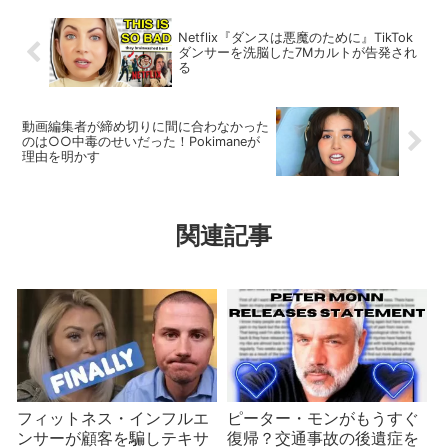
Netflix『ダンスは悪魔のために』TikTok
ダンサーを洗脳した7Mカルトが告発され
る
動画編集者が締め切りに間に合わなかった
のは○○中毒のせいだった！Pokimaneが
理由を明かす
関連記事
フィットネス・インフルエ
ピーター・モンがもうすぐ
ンサーが顧客を騙しテキサ
復帰？交通事故の後遺症を