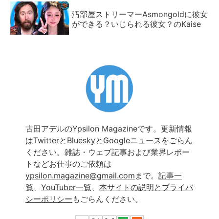
汚部屋ストリーマーAsmongoldに彼女
ができる？いじられる彼女？のKaise
古田アデルのYpsilon Magazineです。更新情報
は
Twitter
と
Bluesky
と
Googleニュース
をごらん
ください。雑誌・ウェブ記事および業界レポー
トなどお仕事のご依頼は
ypsilon.magazine@gmail.com
まで。
記事一
覧
、
YouTuber一覧
、
本サイトの説明とプライバ
シーポリシー
もごらんください。