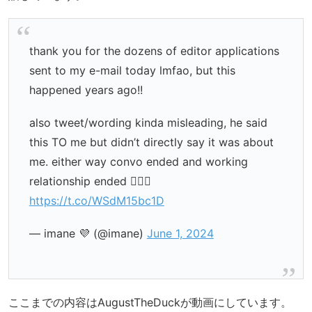
thank you for the dozens of editor applications
sent to my e-mail today lmfao, but this
happened years ago!!
also tweet/wording kinda misleading, he said
this TO me but didn’t directly say it was about
me. either way convo ended and working
relationship ended 🙅🏻‍♀️
https://t.co/WSdM15bc1D
— imane 💜 (@imane)
June 1, 2024
ここまでの内容はAugustTheDuckが動画にしています。