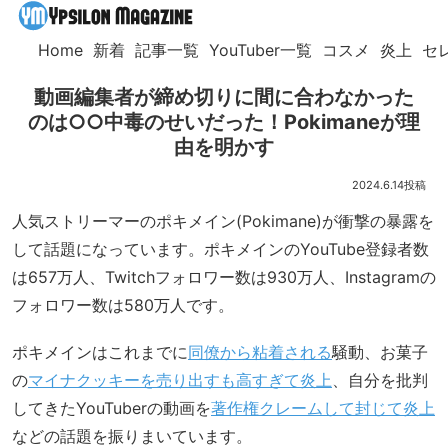
Home
新着
記事一覧
YouTuber一覧
コスメ
炎上
セ
動画編集者が締め切りに間に合わなかった
のは○○中毒のせいだった！Pokimaneが理
由を明かす
2024.6.14
人気ストリーマーのポキメイン(Pokimane)が衝撃の暴露を
して話題になっています。ポキメインのYouTube登録者数
は657万人、Twitchフォロワー数は930万人、Instagramの
フォロワー数は580万人です。
ポキメインはこれまでに
同僚から粘着される
騒動、お菓子
の
マイナクッキーを売り出すも高すぎて炎上
、自分を批判
してきたYouTuberの動画を
著作権クレームして封じて炎上
などの話題を振りまいています。