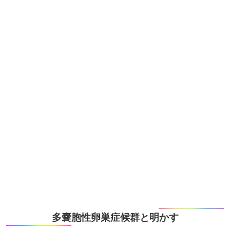
多嚢胞性卵巣症候群と明かす