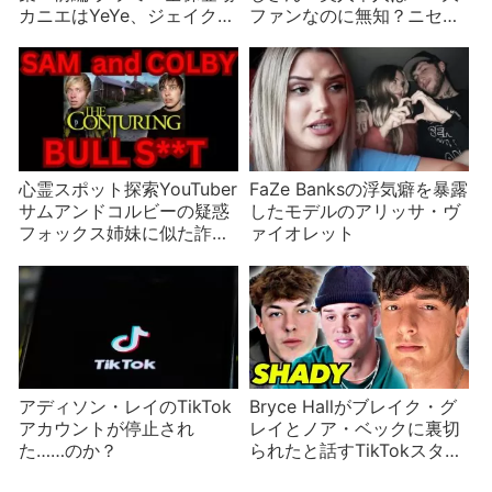
カニエはYeYe、ジェイク・
ファンなのに無知？ニセモ
ポール婚約など
ノだらけのインターネット
心霊スポット探索YouTuber
FaZe Banksの浮気癖を暴露
サムアンドコルビーの疑惑
したモデルのアリッサ・ヴ
フォックス姉妹に似た詐欺
ァイオレット
か？釈明動画を出すも目的
が不明
アディソン・レイのTikTok
Bryce Hallがブレイク・グ
アカウントが停止され
レイとノア・ベックに裏切
た……のか？
られたと話すTikTokスター
の儚い友情