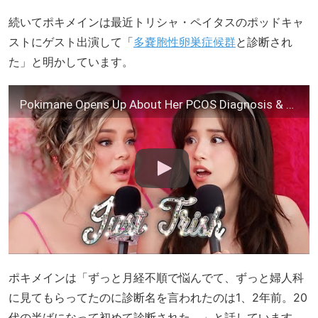
続いてポキメインは最近トリシャ・ペイタスのポッドキャ
ストにゲスト出演して「
多嚢胞性卵巣症候群
と診断され
た」と明かしています。
Pokimane Opens Up About Her PCOS Diagnosis & Cookie Controversy | Just Trish Ep. 82
ポキメインは「ずっと月経不順で悩んでて、ずっと婦人科
に見てもらってたのに診断名を言われたのは1、2年前。20
代の半ばになって初めて診断された。」と話しています。