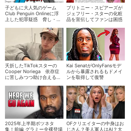
子どもに大人気のゲーム
ブリトニー・スピアーズが
Club Penguin Onlineに浮
ジェフリー・スターの化粧
上した犯罪疑惑 脅し・サ
品を宣伝してファンは困惑
イバー攻撃・アカウント乗
っ取り・児童虐待…
夭折したTikTokスターの
Kai SenatがOnlyFansモデ
Cooper Noriega 依存症
ルから暴露されるもドメイ
に苦しみつつ助け合える場
ンを取得して復讐
を作ろうとした矢先に
2025年上半期ボツネタ
OFクリエイターの中身はお
集！前編 グラミー全裸登場
じさん？美人軍人はAI？大