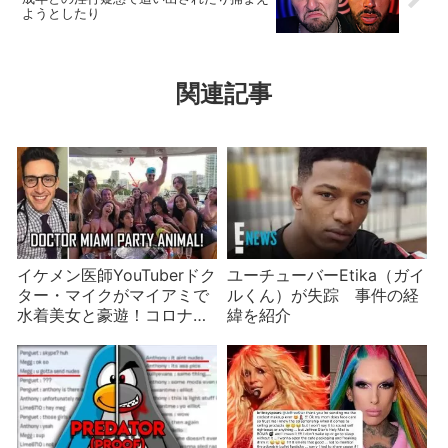
ようとしたり
関連記事
イケメン医師YouTuberドク
ユーチューバーEtika（ガイ
ター・マイクがマイアミで
ルくん）が失踪 事件の経
水着美女と豪遊！コロナ禍
緯を紹介
にお前もか