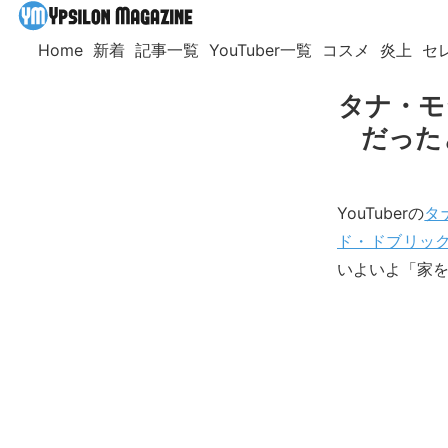
Home
新着
記事一覧
YouTuber一覧
コスメ
炎上
セ
タナ・モ
だった
YouTuberの
タナ
ド・ドブリック(Da
いよいよ「家