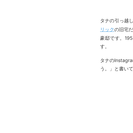
タナの引っ越し
リック
の旧宅
豪邸です。19
す。
タナのInst
う。」と書い