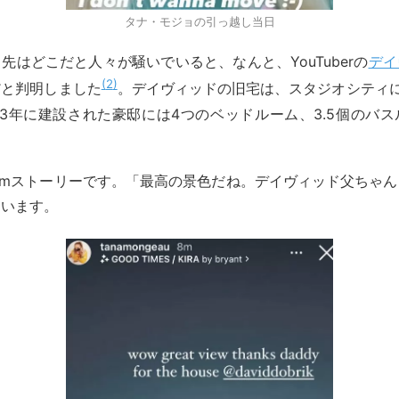
タナ・モジョの引っ越し当日
先はどこだと人々が騒いでいると、なんと、YouTuberの
デイ
2
だと判明しました
。デイヴィッドの旧宅は、スタジオシティ
53年に建設された豪邸には4つのベッドルーム、3.5個のバ
agramストーリーです。「最高の景色だね。デイヴィッド父ちゃ
ています。