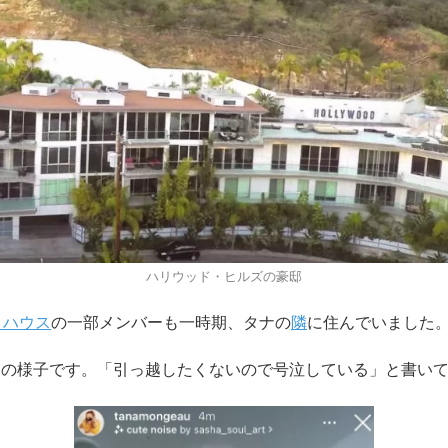
ハリウッド・ヒルズの豪邸
・ハウス
の一部メンバーも一時期、タナの
隣
に住んでいました
しの様子です。「引っ越したくないので号泣している」と書い