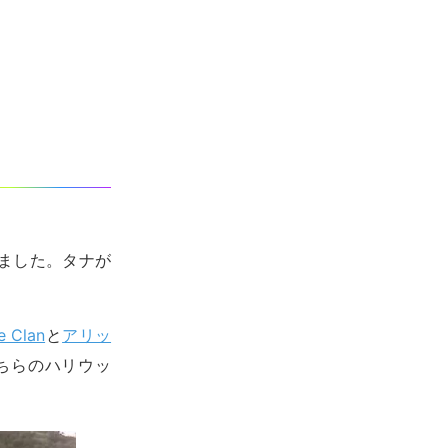
いました。タナが
e Clan
と
アリッ
ちらのハリウッ