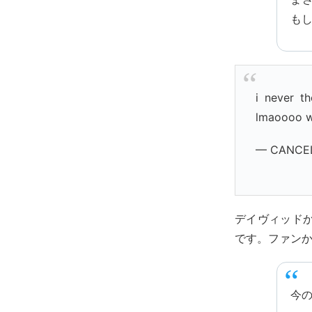
も
i never t
lmaoooo wtf
— CANCEL
デイヴィッド
です。ファン
今