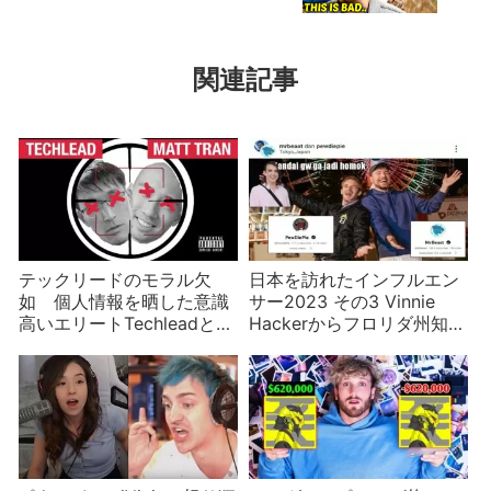
関連記事
テックリードのモラル欠
日本を訪れたインフルエン
如 個人情報を晒した意識
サー2023 その3 Vinnie
高いエリートTechleadと
Hackerからフロリダ州知事
Matt Tran
まで