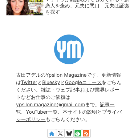
恋人を褒め、元夫に悪口 元夫は証拠
を探す
古田アデルのYpsilon Magazineです。更新情報
は
Twitter
と
Bluesky
と
Googleニュース
をごらん
ください。雑誌・ウェブ記事および業界レポー
トなどお仕事のご依頼は
ypsilon.magazine@gmail.com
まで。
記事一
覧
、
YouTuber一覧
、
本サイトの説明とプライバ
シーポリシー
もごらんください。