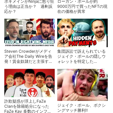
ポキメインがNinjaに怒り狂
ローガン・ポールが約
う理由は正当か？ 過剰反
9000万円で買ったNFTの現
応か？
在の価格が異常
Steven Crowderがメディ
集団訴訟で訴えられている
ア会社The Daily Wireを告
ジェイク・ポールの隠しウ
発！賃金奴隷だと主張する
ォレットを特定した
が65億円？金目当ての内紛
Coffeezilla
か
詐欺疑惑が浮上しFaZe
ジェイク・ポール、ボクシ
Clanを除籍処分になった
ングマッチ勝利‼
FaZe Kay 多数のインフル