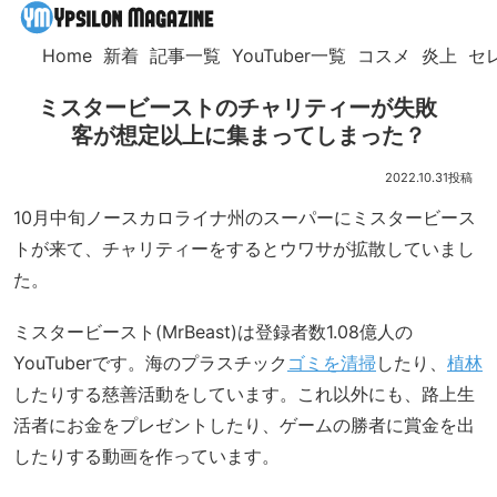
Home
新着
記事一覧
YouTuber一覧
コスメ
炎上
セ
ミスタービーストのチャリティーが失敗
客が想定以上に集まってしまった？
2022.10.31
10月中旬ノースカロライナ州のスーパーにミスタービース
トが来て、チャリティーをするとウワサが拡散していまし
た。
ミスタービースト(MrBeast)は登録者数1.08億人の
YouTuberです。海のプラスチック
ゴミを清掃
したり、
植林
したりする慈善活動をしています。これ以外にも、路上生
活者にお金をプレゼントしたり、ゲームの勝者に賞金を出
したりする動画を作っています。