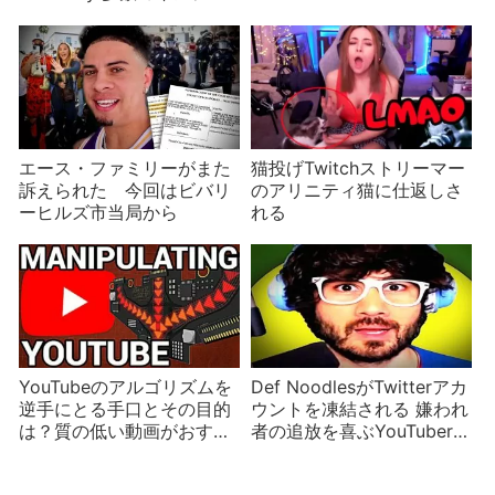
エンサーが関わった可能性
も
エース・ファミリーがまた
猫投げTwitchストリーマー
訴えられた 今回はビバリ
のアリニティ猫に仕返しさ
ーヒルズ市当局から
れる
YouTubeのアルゴリズムを
Def NoodlesがTwitterアカ
逆手にとる手口とその目的
ウントを凍結される 嫌われ
は？質の低い動画がおすす
者の追放を喜ぶYouTuberも
めされてしまう理由
多いが凍結の理由は不明