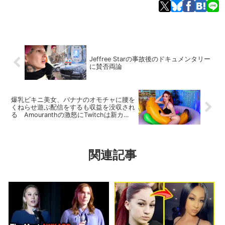
Jeffree Starの事故後のドキュメンタリー
に賛否両論
爆乳ビキニ美女、バナナのオモチャに腰を
くねらせ遊ぶ配信をするも収益を没収され
る Amouranthの激怒にTwitchは新カテ
ゴリを創設
関連記事