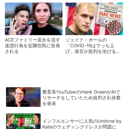
ACEファミリー泥水を流す
ジェイク・ポールの
迷惑行為を近隣住民に告発
「COVID-19はでっち上
される
げ」発言が批判を浴びる
問題児のまま成長できない
YouTuber
教育系YouTuberのHank GreenがAIで
リサーチをしていたため批判され休業
を発表
インフルエンサーに人気のUndone by
Kateのウェディングドレスが問題に