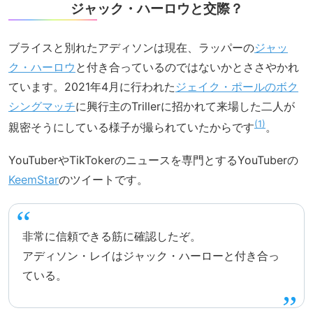
ジャック・ハーロウと交際？
ブライスと別れたアディソンは現在、ラッパーの
ジャッ
ク・ハーロウ
と付き合っているのではないかとささやかれ
ています。2021年4月に行われた
ジェイク・ポールのボク
シングマッチ
に興行主のTrillerに招かれて来場した二人が
1
親密そうにしている様子が撮られていたからです
。
YouTuberやTikTokerのニュースを専門とするYouTuberの
KeemStar
のツイートです。
非常に信頼できる筋に確認したぞ。
アディソン・レイはジャック・ハーローと付き合っ
ている。