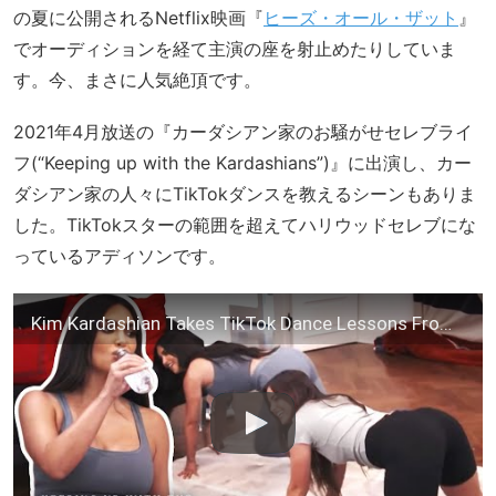
の夏に公開されるNetflix映画『
ヒーズ・オール・ザット
』
でオーディションを経て主演の座を射止めたりしていま
す。今、まさに人気絶頂です。
2021年4月放送の『カーダシアン家のお騒がせセレブライ
フ(“Keeping up with the Kardashians”)』に出演し、カー
ダシアン家の人々にTikTokダンスを教えるシーンもありま
した。TikTokスターの範囲を超えてハリウッドセレブにな
っているアディソンです。
Kim Kardashian Takes TikTok Dance Lessons From Addison Rae | KUWTK | E!