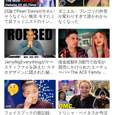
討論でPearl Davisがかわい
ダニエル・ブレゴリの外見
そうなぐらい無言 モテたく
が変わりすぎて誰かわから
て反フェミニストのインフ
なくなった
ルエンサーになった？
JerryRigEverythingがケー
借金総額9.3億円で自宅が
スティファイを訴えた スマ
競売にかけられたユーチュ
ホデザインに隠された秘密
ーバーThe ACE Family 贅
まで剽窃か
沢三昧・放漫経営・ハッタ
リのツケ
フェイスブックの新記録、
トリシャ・ペイタスが号泣