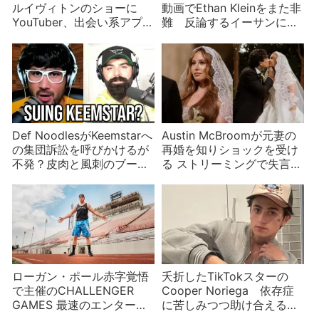
ルイヴィトンのショーに
動画でEthan Kleinをまた非
YouTuber、出会い系アプリ
難 反論するイーサンに意
を削除などYouTuberニュー
外なところから攻撃が
ス
Def NoodlesがKeemstarへ
Austin McBroomが元妻の
の集団訴訟を呼びかけるが
再婚を知りショックを受け
不発？皮肉と風刺のブーメ
る ストリーミングで失言し
ランで妄想が深まる
出禁に
ローガン・ポール赤字覚悟
夭折したTikTokスターの
で主催のCHALLENGER
Cooper Noriega 依存症
GAMES 最速のエンターテ
に苦しみつつ助け合える場
イナーは誰だ⁈
を作ろうとした矢先に