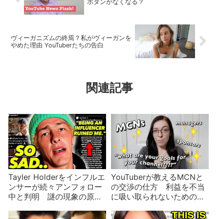
ボタンがなくなる？
ヴィーガニズムの終焉？私がヴィーガンを
やめた理由 YouTuberたちの告白
関連記事
Tayler Holderをインフルエ
YouTuberが教えるMCNと
ンサーが続々アンフォロー
の交渉の仕方 利益を不当
中と判明 謎の現象の原因
に吸い取られないための三
は？
つの秘訣