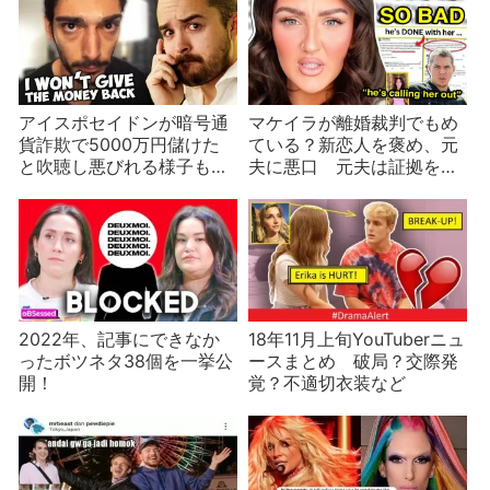
アイスポセイドンが暗号通
マケイラが離婚裁判でもめ
貨詐欺で5000万円儲けた
ている？新恋人を褒め、元
と吹聴し悪びれる様子もな
夫に悪口 元夫は証拠を探
し
す
2022年、記事にできなか
18年11月上旬YouTuberニュ
ったボツネタ38個を一挙公
ースまとめ 破局？交際発
開！
覚？不適切衣装など