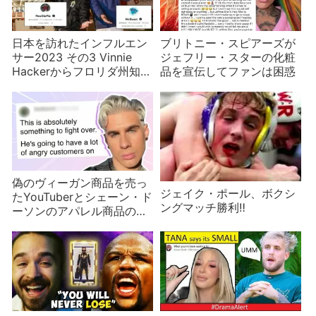
日本を訪れたインフルエン
ブリトニー・スピアーズが
サー2023 その3 Vinnie
ジェフリー・スターの化粧
Hackerからフロリダ州知事
品を宣伝してファンは困惑
まで
偽のヴィーガン商品を売っ
ジェイク・ポール、ボクシ
たYouTuberとシェーン・ド
ングマッチ勝利‼
ーソンのアパレル商品の問
題