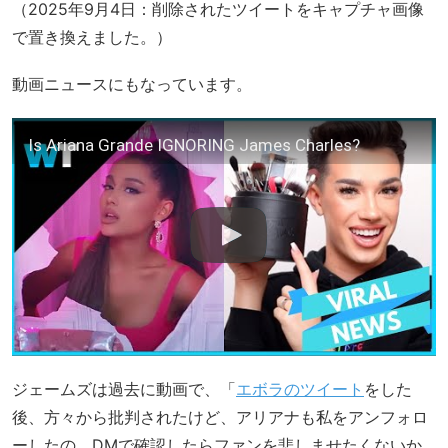
（2025年9月4日：削除されたツイートをキャプチャ画像
で置き換えました。）
動画ニュースにもなっています。
Is Ariana Grande IGNORING James Charles?
ジェームズは過去に動画で、「
エボラのツイート
をした
後、方々から批判されたけど、アリアナも私をアンフォロ
ーしたの。DMで確認したらファンを悲しませたくないか