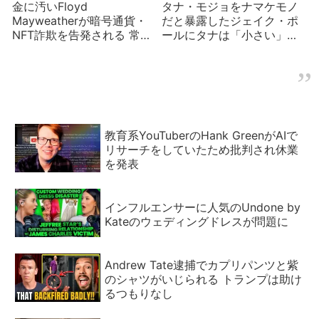
金に汚いFloyd
タナ・モジョをナマケモノ
Mayweatherが暗号通貨・
だと暴露したジェイク・ポ
NFT詐欺を告発される 常習
ールにタナは「小さい」と
犯の手口に騙される投資家
反撃 何が？
教育系YouTuberのHank GreenがAIで
リサーチをしていたため批判され休業
を発表
インフルエンサーに人気のUndone by
Kateのウェディングドレスが問題に
Andrew Tate逮捕でカプリパンツと紫
のシャツがいじられる トランプは助け
るつもりなし