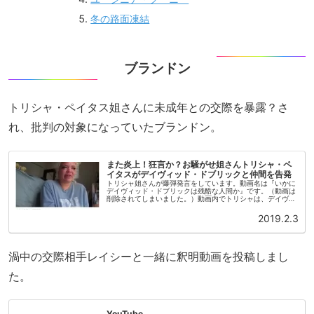
冬の路面凍結
ブランドン
トリシャ・ペイタス姐さんに未成年との交際を暴露？さ
れ、批判の対象になっていたブランドン。
また炎上！狂言か？お騒がせ姐さんトリシャ・ペ
イタスがデイヴィッド・ドブリックと仲間を告発
トリシャ姐さんが爆弾発言をしています。動画名は『いかに
デイヴィッド・ドブリックは残酷な人間か』です。（動画は
削除されてしまいました。）動画内でトリシャは、デイヴィ
ッドが彼氏ジェイソンとトリシャ、さらにタナ・モジョとス
リーサムする冗談を挿入し...
2019.2.3
渦中の交際相手レイシーと一緒に釈明動画を投稿しまし
た。
YouTube