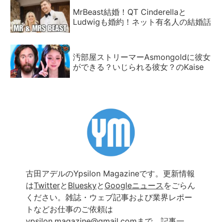
MrBeast結婚！QT Cinderellaと
Ludwigも婚約！ネット有名人の結婚話
汚部屋ストリーマーAsmongoldに彼女
ができる？いじられる彼女？のKaise
古田アデルのYpsilon Magazineです。更新情報
は
Twitter
と
Bluesky
と
Googleニュース
をごらん
ください。雑誌・ウェブ記事および業界レポー
トなどお仕事のご依頼は
ypsilon.magazine@gmail.com
まで。
記事一