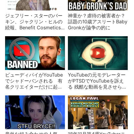
ジェフリー・スターのバー
神童か？虐待の被害者か？
キン、ジャクリン・ヒルの
話題の10歳アスリートBaby
続報、Benefit Cosmetics
Gronkが論争の的に
の優勝者など美容YouTuber
ニュース
ピューディパイがYouTube
YouTubeの元モデレーター
でシャドーバンされる 有
がPTSDでYouTubeを訴え
名クリエイターだけに起こ
る 残酷な動画を見させられ
る問題ではない？
た後遺症