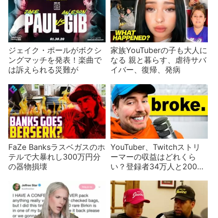
ジェイク・ポールがボクシ
家族YouTuberの子も大人に
ングマッチを発表！楽曲で
なる 親と暮らす、虐待サバ
は訴えられる災難が
イバー、復帰、発病
FaZe Banksラスベガスのホ
YouTuber、Twitchストリ
テルで大暴れし300万円分
ーマーの収益はどれくら
の器物損壊
い？登録者34万人と200万
人と2億人の例