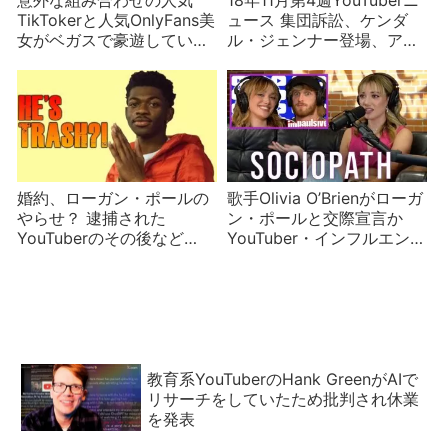
意外な組み合わせの人気
18年11月第4週YouTuberニ
TikTokerと人気OnlyFans美
ュース 集団訴訟、ケンダ
女がベガスで豪遊していた
ル・ジェンナー登場、アカ
過去が明らかに！
ウント停止など
婚約、ローガン・ポールの
歌手Olivia O’Brienがローガ
やらせ？ 逮捕された
ン・ポールと交際宣言か
YouTuberのその後など
YouTuber・インフルエンサ
YouTuberニュース
ーの交際関係の相関図をご
らんください
教育系YouTuberのHank GreenがAIで
リサーチをしていたため批判され休業
を発表