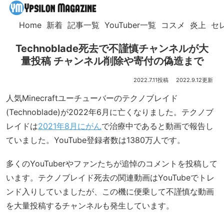
Home
新着
記事一覧
YouTuber一覧
コスメ
炎上
セ
Technoblade死去で不謹慎チャンネルが大
量投稿 チャンネル削除や寄付の偽造まで
2022.7.11
2022.9.12
人気Minecraftユーチューバーのテクノブレイド
(Technoblade)が2022年6月に亡くなりました。テクノブ
レイドは
2021年8月にがん
で治療中であると動画で報告し
ていました。YouTube登録者数は1380万人です。
多くのYouTuberやファンたちが追悼のコメントを投稿して
います。テクノブレイド死去の関連動画はYouTubeでトレ
ンド入りしていましたが、この機に便乗して不謹慎な動画
を大量投稿するチャンネルも発生しています。