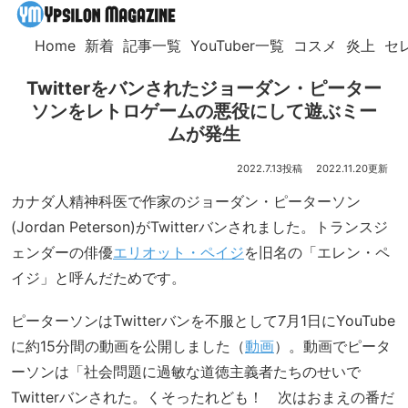
Home
新着
記事一覧
YouTuber一覧
コスメ
炎上
セ
Twitterをバンされたジョーダン・ピーター
ソンをレトロゲームの悪役にして遊ぶミー
ムが発生
2022.7.13
2022.11.20
カナダ人精神科医で作家のジョーダン・ピーターソン
(Jordan Peterson)がTwitterバンされました。トランスジ
ェンダーの俳優
エリオット・ペイジ
を旧名の「エレン・ペ
イジ」と呼んだためです。
ピーターソンはTwitterバンを不服として7月1日にYouTube
に約15分間の動画を公開しました（
動画
）。動画でピータ
ーソンは「社会問題に過敏な道徳主義者たちのせいで
Twitterバンされた。くそったれども！ 次はおまえの番だ