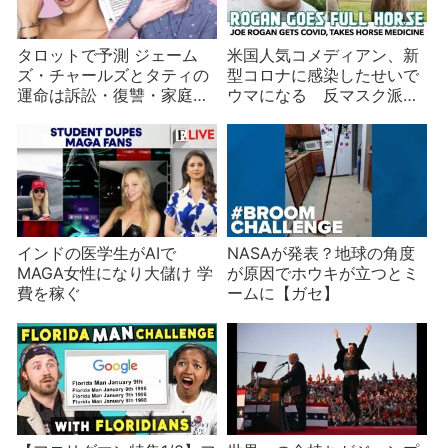
タロットで予測 ジェーム
米国人気コメディアン、新
ズ・チャールズとタティの
型コロナに感染したせいで
運命は訴訟・復讐・家庭の
ウマになる 反マスク派も
危機？
大暴れ
インドの医学生がAIで
NASAが発表？地球の角度
MAGA女性になり大儲け 学
が原因でホウキが立つとミ
費を稼ぐ
ームに【ガセ】