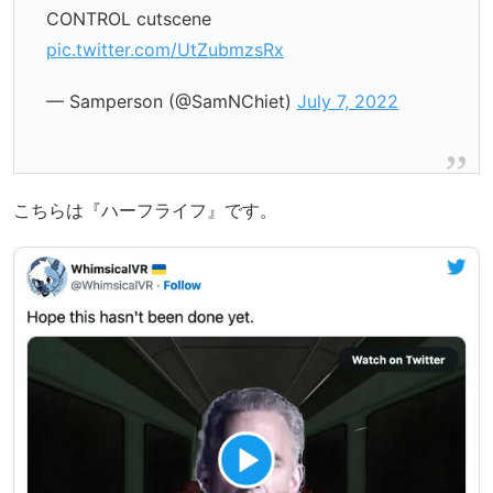
CONTROL cutscene
pic.twitter.com/UtZubmzsRx
— Samperson (@SamNChiet)
July 7, 2022
こちらは『ハーフライフ』です。