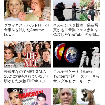
グウィネス・パルトローの
そのインスタ投稿、偽造写
食事法を試したAndrew
真かも？音楽フェス参加を
Lowe
偽装したYouTuberの意図
は？
未成年なのでMET GALA
これ全部ケーキ！動画が
2021に招待されていないと
Twitterで流行 ステーキも
明かした大物TikTokスター
サンダルもケーキ！ケーキ
もケーキ！