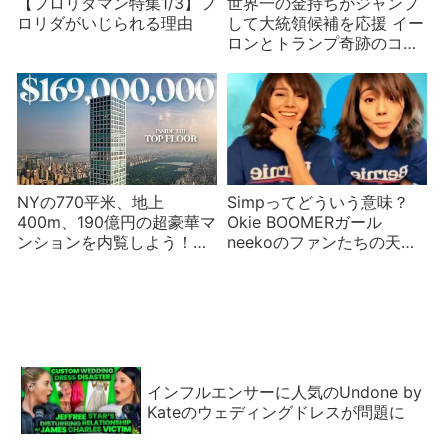
【フロリダマン特集1/3】フ
世界一の金持ちがジャンプ
ロリダがいじられる理由
して大統領候補を応援 イー
ロンとトランプ奇跡のコラ
ボを笑いをよぶ
NYの770平米、地上
Simpってどういう意味？
400m、190億円の超豪華マ
Okie BOOMERガール
ンションを内覧しよう！
neekoのファンたちの天国
432・パーク・アベニュー
と地獄
最上階
インフルエンサーに人気のUndone by
Kateのウェディングドレスが問題に