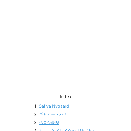
Index
Safiya Nygaard
ギャビー・ハナ
ペロシ豪邸
カニエとドレイクの壮絶バトル