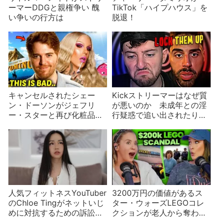
ーマーDDGと親権争い 醜
TikTok「ハイプハウス」を
い争いの行方は
脱退！
キャンセルされたシェー
Kickストリーマーはなぜ質
ン・ドーソンがジェフリ
が悪いのか 未成年との淫
ー・スターと再び化粧品を
行疑惑で追い出されたり捕
出す？動画シリーズの第1話
まえようとしたり
が公開
人気フィットネスYouTuber
3200万円の価値があるス
のChloe Tingがネットいじ
ター・ウォーズLEGOコレ
めに対抗するための訴訟を
クションが老人から奪われ