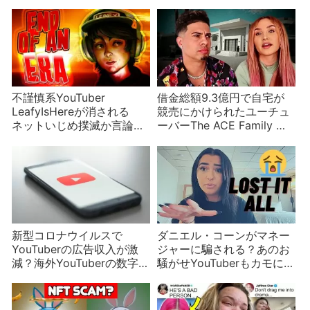
起こす
る？騒動
不謹慎系YouTuber
借金総額9.3億円で自宅が
LeafyIsHereが消される
競売にかけられたユーチュ
ネットいじめ撲滅か言論の
ーバーThe ACE Family 贅
封殺か？
沢三昧・放漫経営・ハッタ
リのツケ
新型コロナウイルスで
ダニエル・コーンがマネー
YouTuberの広告収入が激
ジャーに騙される？あのお
減？海外YouTuberの数字を
騒がせYouTuberもカモにさ
大公開！
れた過去が