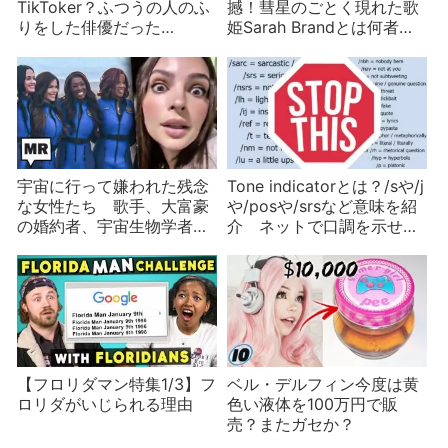
TikToker？ふつうの人のふ
撼！彗星のごとく現れた歌
りをした俳優だった
姫Sarah Brandとは何者な
TikToker？TikTokはにせ者
のか？新曲『Red Dress』
だらけ
に込められた意図は？
宇宙に行って嫌われた残念
Tone indicatorとは？/sや/j
な女性たち 歌手、大富豪
や/posや/srsなど意味を紹
の婚約者、宇宙生物学者…
介 ネットで口調を示せる
便利な道具かつまらない流
行か
【フロリダマン特集1/3】フ
ベル・デルフィン今度は黄
ロリダがいじられる理由
色い液体を100万円で販
売？またガセか？