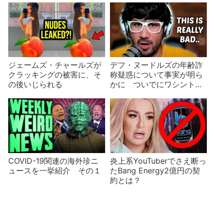
ジェームズ・チャールズが
デフ・ヌードルズの年齢詐
クラッキングの被害に、そ
称疑惑について事実が明ら
の後いじられる
かに ついでにワシントン
ポスト紙記者も
COVID-19関連の海外珍ニ
炎上系YouTuberでさえ断っ
ュースを一挙紹介 その１
たBang Energy2億円の契
約とは？