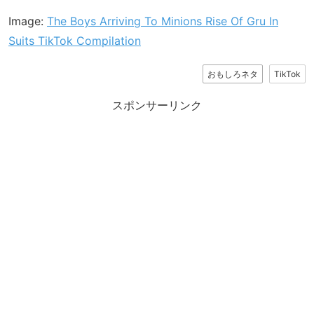
Image:
The Boys Arriving To Minions Rise Of Gru In
Suits TikTok Compilation
おもしろネタ
TikTok
スポンサーリンク