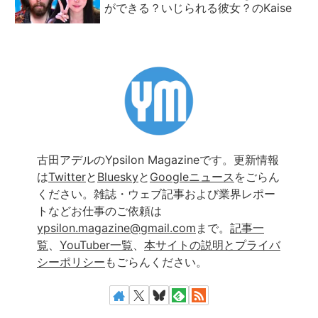
ができる？いじられる彼女？のKaise
古田アデルのYpsilon Magazineです。更新情報
は
Twitter
と
Bluesky
と
Googleニュース
をごらん
ください。雑誌・ウェブ記事および業界レポー
トなどお仕事のご依頼は
ypsilon.magazine@gmail.com
まで。
記事一
覧
、
YouTuber一覧
、
本サイトの説明とプライバ
シーポリシー
もごらんください。