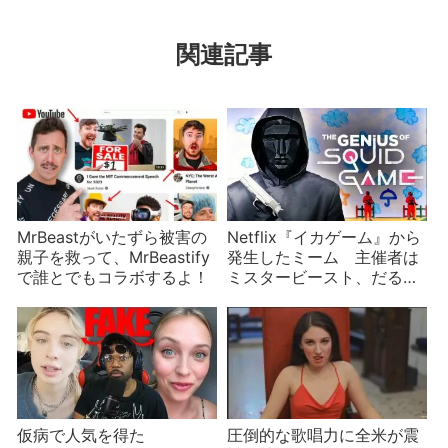
関連記事
MrBeastがいたずら被害の
Netflix『イカゲーム』から
親子を救って、MrBeastify
発生したミーム 主催者は
で誰とでもコラボするよ！
ミスタービースト、だるま
さんが転んだで踊ってしま
うTikTokスター
仮病で人気を得た
圧倒的な歌唱力に全米が震