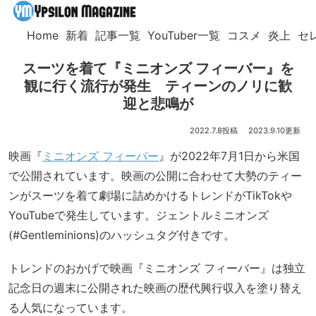
Home
新着
記事一覧
YouTuber一覧
コスメ
炎上
セ
スーツを着て『ミニオンズ フィーバー』を
観に行く流行が発生 ティーンのノリに歓
迎と悲鳴が
2022.7.8
2023.9.10
映画『
ミニオンズ フィーバー
』が2022年7月1日から米国
で公開されています。映画の公開に合わせて大勢のティー
ンがスーツを着て劇場に詰めかけるトレンドがTikTokや
YouTubeで発生しています。ジェントルミニオンズ
(#Gentleminions)のハッシュタグ付きです。
トレンドのおかげで映画『ミニオンズ フィーバー』は独立
記念日の週末に公開された映画の歴代興行収入を塗り替え
る人気になっています。