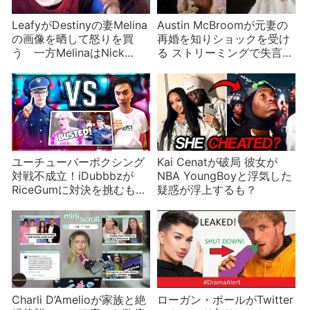
LeafyがDestinyの妻Melina
Austin McBroomが元妻の
の画像を晒して怒りを買
再婚を知りショックを受け
う 一方MelinaはNick
る ストリーミングで失言し
Fuentesといちゃいちゃ
出禁に
ユーチューバーボクシング
Kai Cenatが破局 彼女が
対戦不成立！iDubbbzが
NBA YoungBoyと浮気した
RiceGumに対決を挑むも逃
疑惑が浮上するも？
げられ新たな相手を募集
Charli D’Amelioが家族と絶
ローガン・ポールがTwitter