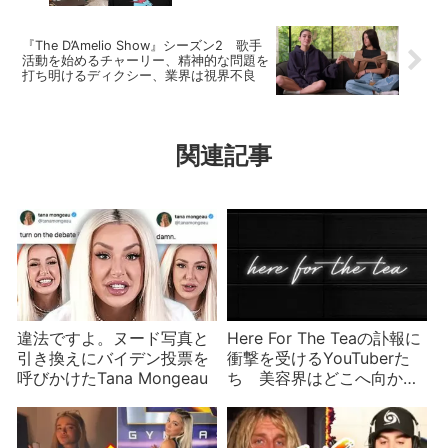
『The D’Amelio Show』シーズン2 歌手
活動を始めるチャーリー、精神的な問題を
打ち明けるディクシー、業界は視界不良
関連記事
違法ですよ。ヌード写真と
Here For The Teaの訃報に
引き換えにバイデン投票を
衝撃を受けるYouTuberた
呼びかけたTana Mongeau
ち 美容界はどこへ向かう
のか