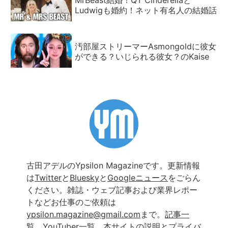
MrBeast結婚！QT Cinderellaと
Ludwigも婚約！ネット有名人の結婚話
汚部屋ストリーマーAsmongoldに彼女
ができる？いじられる彼女？のKaise
古田アデルのYpsilon Magazineです。更新情報
は
Twitter
と
Bluesky
と
Googleニュース
をごらん
ください。雑誌・ウェブ記事および業界レポー
トなどお仕事のご依頼は
ypsilon.magazine@gmail.com
まで。
記事一
覧
、
YouTuber一覧
、
本サイトの説明とプライバ