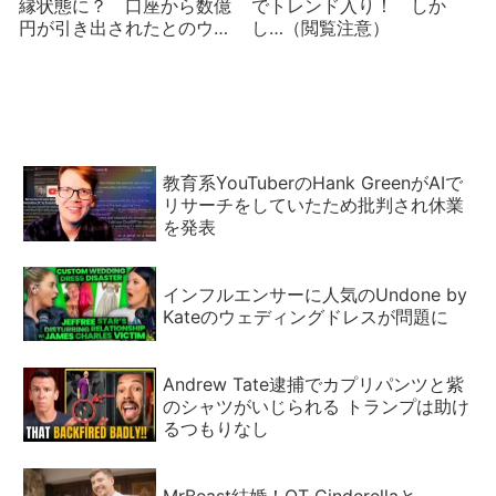
縁状態に？ 口座から数億
でトレンド入り！ しか
円が引き出されたとのウワ
し…（閲覧注意）
サ
教育系YouTuberのHank GreenがAIで
リサーチをしていたため批判され休業
を発表
インフルエンサーに人気のUndone by
Kateのウェディングドレスが問題に
Andrew Tate逮捕でカプリパンツと紫
のシャツがいじられる トランプは助け
るつもりなし