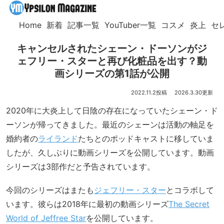
Home
新着
記事一覧
YouTuber一覧
コスメ
炎上
セ
キャンセルされたシェーン・ドーソンがジ
ェフリー・スターと再び化粧品を出す？動
画シリーズの第1話が公開
2022.11.2
2026.3.30
2020年に大炎上して日陰の存在になっていたシェーン・ド
ーソンが帰ってきました。最近のシェーンは活動の軸足を
婚約者の
ライランド
たちとのポッドキャストに移していま
したが、久しぶりに動画シリーズを公開しています。動画
シリーズは3部作だと予告されています。
今回のシリーズはまたも
ジェフリー・スター
とコラボして
います。彼らは2018年に最初の動画シリーズ
The Secret
World of Jeffree Star
を公開しています。