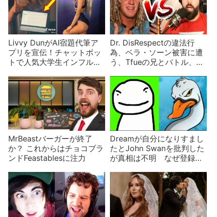
Livvy DunがAI宿題代筆ア
Dr. DisRespectの違法行
プリを宣伝！チャットボッ
為、ベラ・ソーン被害に遭
トで人気大学生インフルエ
う、Tfueの兄とバトル、ジ
ンサーが炎上
ェフリーの愛犬など
YouTuberニュース
MrBeastバーガーが終了
Dreamが自分になりすまし
か？ これからはチョコブラ
たとJohn Swanを批判した
ンドFeastablesに注力
が真相は不明 なぜ登録者
数1/100のYouTuberを攻撃
するのか？