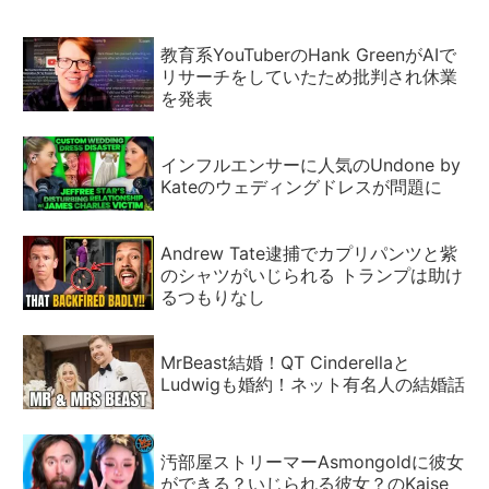
教育系YouTuberのHank GreenがAIで
リサーチをしていたため批判され休業
を発表
インフルエンサーに人気のUndone by
Kateのウェディングドレスが問題に
Andrew Tate逮捕でカプリパンツと紫
のシャツがいじられる トランプは助け
るつもりなし
MrBeast結婚！QT Cinderellaと
Ludwigも婚約！ネット有名人の結婚話
汚部屋ストリーマーAsmongoldに彼女
ができる？いじられる彼女？のKaise