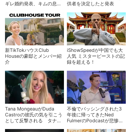
ギレ婚約発表、キムの息子
供者を決定したと発表
がチャンネル削除など
新TikTokハウスClub
iShowSpeedが中国でも大
Houseの豪邸とメンバー紹
人気 ミスタービーストの記
介
録を超える！
Tana MongeauがDuda
不倫でバッシングされた3
Castroの彼氏の気を引こう
年後に帰ってきたNed
として反撃される タナは
FulmerのPodcastが悲惨と
釈明するも完全に自爆
話題に