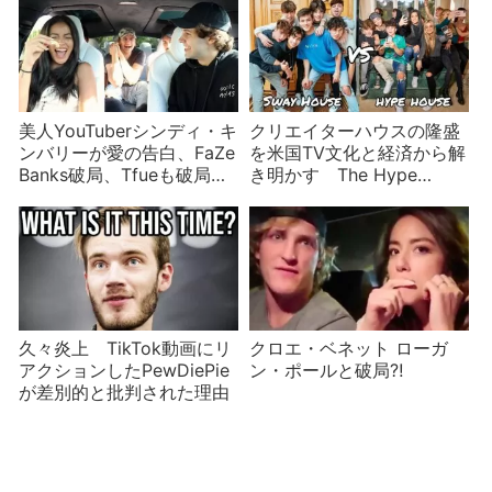
美人YouTuberシンディ・キ
クリエイターハウスの隆盛
ンバリーが愛の告白、FaZe
を米国TV文化と経済から解
Banks破局、Tfueも破局、
き明かす The Hype
ジェイク・ポールなど
House、Sway House、
YouTuberニュース
Alpha House、……
久々炎上 TikTok動画にリ
クロエ・ベネット ローガ
アクションしたPewDiePie
ン・ポールと破局⁈
が差別的と批判された理由