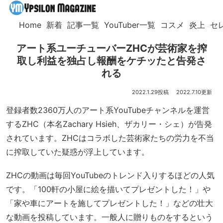
Home
新着
記事一覧
YouTuber一覧
コスメ
炎上
セ
アート系ユーチューバーZHCが芸術家を搾
取し利益を独占し報酬をケチッたと告発さ
れる
2022.1.29
2022.7.10
登録者数2360万人のアート系YouTubeチャンネルを運営
するZHC（本名Zachary Hsieh、ザカリー・シェ）が告発
されています。ZHCはコラボした芸術家たちの労力を不当
に搾取していた疑惑が浮上しています。
ZHCの動画は毎回YouTubeのトレンド入りするほどの人気
です。「100軒の小屋に絵を描いてプレゼントした！」や
「家や車にアートを施してプレゼントした！」などの壮大
な動画を投稿しています。一般人に贈りものをするという