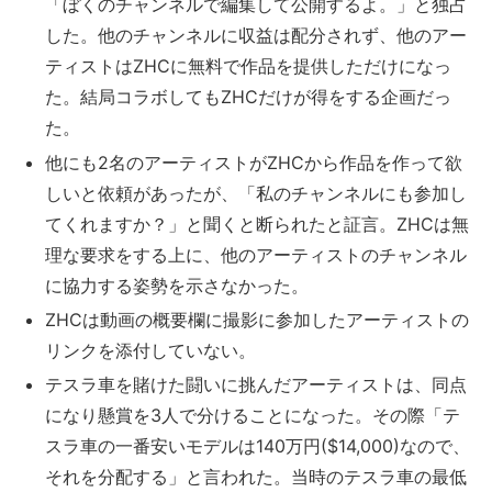
「ぼくのチャンネルで編集して公開するよ。」と独占
した。他のチャンネルに収益は配分されず、他のアー
ティストはZHCに無料で作品を提供しただけになっ
た。結局コラボしてもZHCだけが得をする企画だっ
た。
他にも2名のアーティストがZHCから作品を作って欲
しいと依頼があったが、「私のチャンネルにも参加し
てくれますか？」と聞くと断られたと証言。ZHCは無
理な要求をする上に、他のアーティストのチャンネル
に協力する姿勢を示さなかった。
ZHCは動画の概要欄に撮影に参加したアーティストの
リンクを添付していない。
テスラ車を賭けた闘いに挑んだアーティストは、同点
になり懸賞を3人で分けることになった。その際「テ
スラ車の一番安いモデルは140万円($14,000)なので、
それを分配する」と言われた。当時のテスラ車の最低