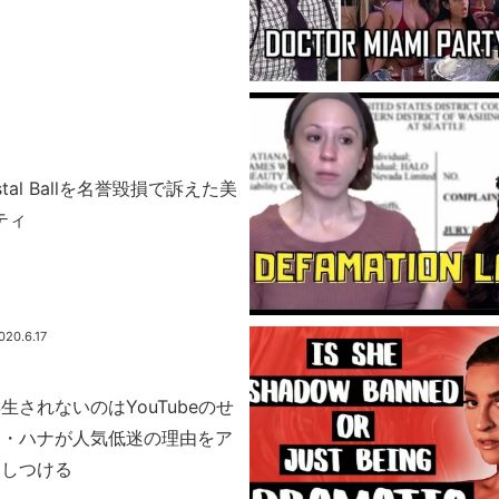
Crystal Ballを名誉毀損で訴えた美
タティ
020.6.17
生されないのはYouTubeのせ
ー・ハナが人気低迷の理由をア
押しつける