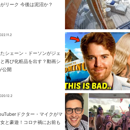
がリーク 今後は泥沼か？
022.11.2
れたシェーン・ドーソンがジェ
ーと再び化粧品を出す？動画シ
が公開
020.12.2
uTuberドクター・マイクがマ
美女と豪遊！コロナ禍にお前も