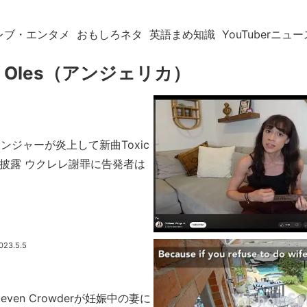
レブ・エンタメ
おもしろネタ
英語まめ知識
YouTuberニュー
ika Oles（アンジェリカ）
ンジャーが炎上して新曲Toxic
ainを披露 ウクレレ謝罪に告発者は
023.5.5
ven Crowderが妊娠中の妻に