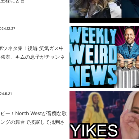
が王様に苦言
024.12.27
期ボツネタ集！後編 笑気ガス中
約発表、キムの息子がチャンネ
24.5.31
ー！North Westが音痴な歌
キングの舞台で披露して批判さ