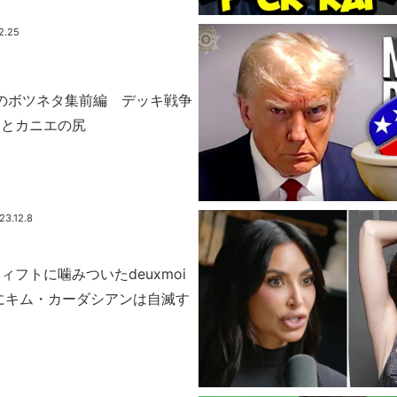
2.25
期のボツネタ集前編 デッキ戦争
トとカニエの尻
23.12.8
ィフトに噛みついたdeuxmoi
にキム・カーダシアンは自滅す