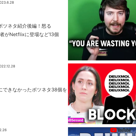
023.6.28
期ボツネタ紹介後編！怒る
れ者がNetflixに登場など13個
022.12.28
事にできなかったボツネタ38個を
2.26