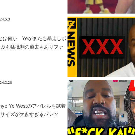
24.5.3
RNとは何か Yeがまたも暴走しポ
叫ぶも猛批判の過去もありファ
24.3.20
Kanye Ye Westのアパレルを試着
 サイズが大きすぎるパンツ