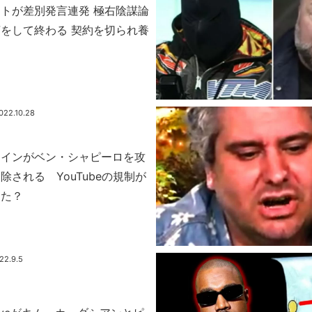
トが差別発言連発 極右陰謀論
をして終わる 契約を切られ養
022.10.28
ラインがベン・シャピーロを攻
除される YouTubeの規制が
きた？
22.9.5