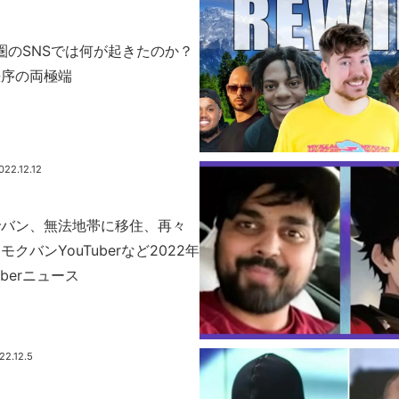
語圏のSNSでは何が起きたのか？
秩序の両極端
022.12.12
でバン、無法地帯に移住、再々
クバンYouTuberなど2022年
uberニュース
22.12.5