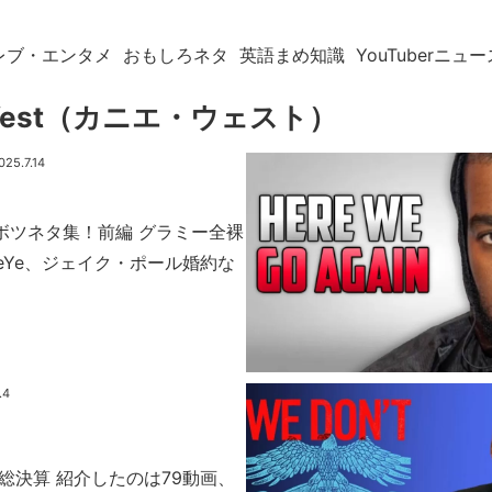
レブ・エンタメ
おもしろネタ
英語まめ知識
YouTuberニュー
 West（カニエ・ウェスト）
025.7.14
期ボツネタ集！前編 グラミー全裸
eYe、ジェイク・ポール婚約な
.4
 総決算 紹介したのは79動画、