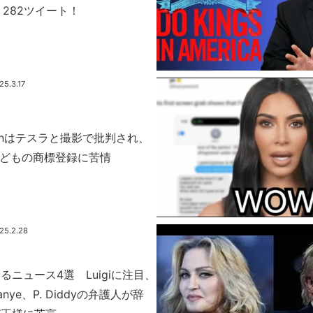
、282ツイート！
25.3.17
shianはテスラと撮影で批判され、
は子どもの商標登録に苦情
25.2.28
るニュース4選 Luigiに注目、
ye、P. Diddyの弁護人が辞