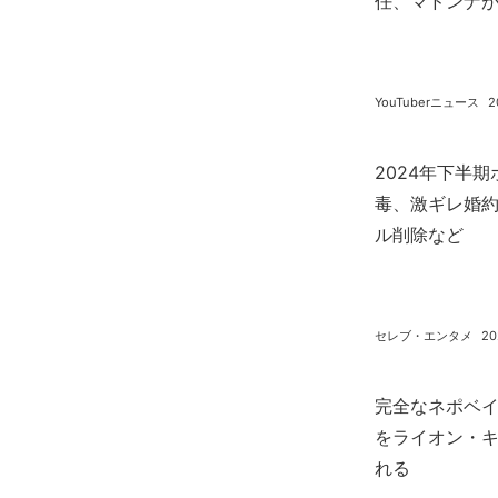
任、マドンナ
YouTuberニュース
2
2024年下半
毒、激ギレ婚
ル削除など
セレブ・エンタメ
20
完全なネポベイビ
をライオン・
れる