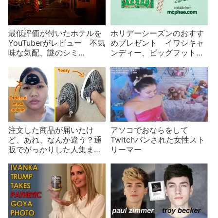
最低評価が付いたホテルを
ホリデーシーズンのおすす
YouTuberがレビュー 不気
めプレゼント イワシキャ
味な気配、謎のシミ…
ンディー、ビッグフットの
詩、瞑想するウーパールー
パーなどArchie McPhee
注文した商品が届いたけ
アソコでおならをして
ど、あれ、なんか違う？通
Twitchバンされた女性スト
販でがっかりした人集ま
リーマー
れ！