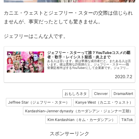
カニエ・ウェストとジェフリー・スターの交際は信じられ
ませんが、事実だったとしても驚きません。
ジェフリーはこんな人です。
ジェフリー・スターって誰？YouTubeコスメの覇
者・歌手・レイシスト疑惑・炎上まで
ある人は言います。彼は華麗な成功者だと。またある人は言
います。彼は悪辣な詐欺師だと。ジェフリー・スター──毀
誉褒貶相半ばするYouTuberにして企業家です。ジェフリ
ー・スターはコスメ会社ジェフリー・スター・コスメティッ
クス(Jeffree...
2020.7.2
おもしろネタ
Clevver
DramaAlert
Jeffree Star（ジェフリー・スター）
Kanye West（カニエ・ウェスト）
Kardashian–Jenner dynasty（カーダシアン・ジェンナー王朝）
Kim Kardashian（キム・カーダシアン）
TikTok
スポンサーリンク