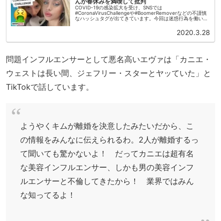
んが春休みを満喫して批判
COVID-19の感染拡大を受け、SNSでは
#CoronaVirusChallengeや#BoomerRemoverなどの不謹慎
なハッシュタグが出てきています。今回は迷惑行為を働いた
「インフルエンサー」の騒動を紹介します。便座をなめる便
座を...
2020.3.28
問題インフルエンサーとして悪名高いエヴァは「カニエ・
ウェストは長い間、ジェフリー・スターとヤッていた」と
TikTokで話しています。
ようやくキムが離婚を決意したみたいだから、こ
の情報をみんなに伝えられるわ。2人が離婚するっ
て聞いても驚かないよ！ だってカニエは超有名
な美容インフルエンサー、しかも男の美容インフ
ルエンサーと不倫してきたから！ 業界ではみん
な知ってるよ！