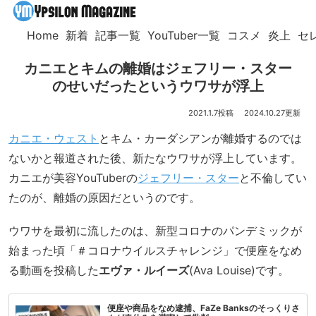
Home
新着
記事一覧
YouTuber一覧
コスメ
炎上
セ
カニエとキムの離婚はジェフリー・スター
のせいだったというウワサが浮上
2021.1.7
2024.10.27
カニエ・ウェスト
とキム・カーダシアンが離婚するのでは
ないかと報道された後、新たなウワサが浮上しています。
カニエが美容YouTuberの
ジェフリー・スター
と不倫してい
たのが、離婚の原因だというのです。
ウワサを最初に流したのは、新型コロナのパンデミックが
始まった頃「＃コロナウイルスチャレンジ」で便座をなめ
る動画を投稿した
エヴァ・ルイーズ
(Ava Louise)です。
便座や商品をなめ逮捕、FaZe Banksのそっくりさ