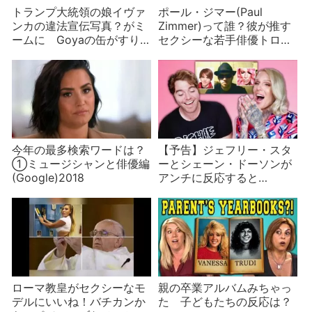
トランプ大統領の娘イヴァ
ポール・ジマー(Paul
ンカの違法宣伝写真？がミ
Zimmer)って誰？彼が推す
ームに Goyaの缶がすり
セクシーな若手俳優トロ
替わる
イ・ベッカーとは？
今年の最多検索ワードは？
【予告】ジェフリー・スタ
①ミュージシャンと俳優編
ーとシェーン・ドーソンが
(Google)2018
アンチに反応すると…
ローマ教皇がセクシーなモ
親の卒業アルバムみちゃっ
デルにいいね！バチカンか
た 子どもたちの反応は？