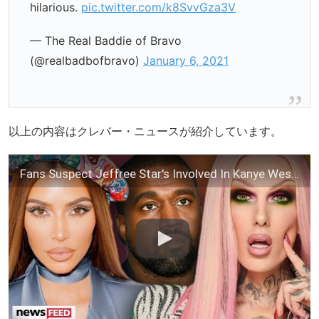
hilarious.
pic.twitter.com/k8SvvGza3V
— The Real Baddie of Bravo
(@realbadbofbravo)
January 6, 2021
以上の内容はクレバー・ニュースが紹介しています。
Fans Suspect Jeffree Star's Involved In Kanye West & Kim K. Divorce!